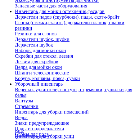
Аксессуары и инструменты для чистки
Запасные части для оборудования
Инвентарь для мойки остекления,фасадов
Держатели падов (скурблоки), пады, скотч-брайт
Сгоны (стяжки,склизы), держатели планок, планки,
резинки
Резинки для сгонов
Держатели шубок, шубки
Держатели шубок
Наборы для мойки окон
Скребки для стекол, лезвия
Лезвия для скребков
Ведра для мойки окон
Штанги телескопические
Кобура, колчаны, пояса, сумки
Уборочный инвентарь
Веревки, удлинтели, вантузы, стремянки, сушилки для
белья
Вантузы
Стремянки
Инвентарь для уборки помещений
Ведра
Знаки предупреждающие
Пады и падодержатели
Еще
Сгоны для пола
Инвентарь для уборки улиц