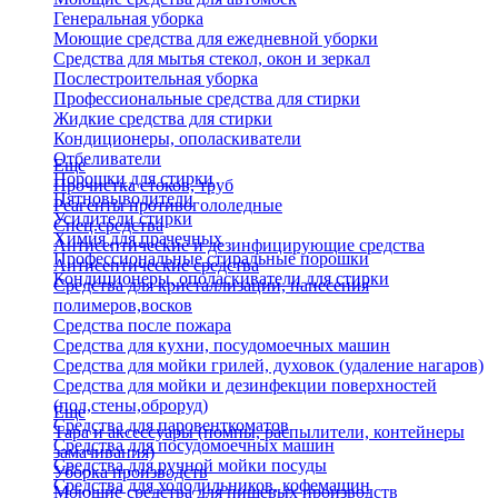
Генеральная уборка
Моющие средства для ежедневной уборки
Средства для мытья стекол, окон и зеркал
Послестроительная уборка
Профессиональные средства для стирки
Жидкие средства для стирки
Кондиционеры, ополаскиватели
Отбеливатели
Еще
Порошки для стирки
Прочистка стоков, труб
Пятновыводители
Реагенты противогололедные
Усилители стирки
Спец.средства
Химия для прачечных
Антисептические и дезинфицирующие средства
Профессиональные стиральные порошки
Антисептические средства
Кондиционеры, ополаскиватели для стирки
Средства для кристаллизации, нанесения
полимеров,восков
Средства после пожара
Средства для кухни, посудомоечных машин
Средства для мойки грилей, духовок (удаление нагаров)
Средства для мойки и дезинфекции поверхностей
(пол,стены,оброруд)
Еще
Средства для паровенткоматов
Тара и аксессуары (помпы, распылители, контейнеры
Средства для посудомоечных машин
замачивания)
Средства для ручной мойки посуды
Уборка производств
Средства для холодильников, кофемашин
Моющие средства для пищевых производств