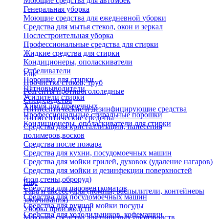
Моющие средства для автомоек
Генеральная уборка
Моющие средства для ежедневной уборки
Средства для мытья стекол, окон и зеркал
Послестроительная уборка
Профессиональные средства для стирки
Жидкие средства для стирки
Кондиционеры, ополаскиватели
Отбеливатели
Еще
Порошки для стирки
Прочистка стоков, труб
Пятновыводители
Реагенты противогололедные
Усилители стирки
Спец.средства
Химия для прачечных
Антисептические и дезинфицирующие средства
Профессиональные стиральные порошки
Антисептические средства
Кондиционеры, ополаскиватели для стирки
Средства для кристаллизации, нанесения
полимеров,восков
Средства после пожара
Средства для кухни, посудомоечных машин
Средства для мойки грилей, духовок (удаление нагаров)
Средства для мойки и дезинфекции поверхностей
(пол,стены,оброруд)
Еще
Средства для паровенткоматов
Тара и аксессуары (помпы, распылители, контейнеры
Средства для посудомоечных машин
замачивания)
Средства для ручной мойки посуды
Уборка производств
Средства для холодильников, кофемашин
Моющие средства для пищевых производств