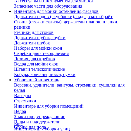
Аксессуары и инструменты для чистки
Запасные части для оборудования
Инвентарь для мойки остекления,фасадов
Держатели падов (скурблоки), пады, скотч-брайт
Сгоны (стяжки,склизы), держатели планок, планки,
резинки
Резинки для сгонов
Держатели шубок, шубки
Держатели шубок
Наборы для мойки окон
Скребки для стекол, лезвия
Лезвия для скребков
Ведра для мойки окон
Штанги телескопические
Кобура, колчаны, пояса, сумки
Уборочный инвентарь
Веревки, удлинтели, вантузы, стремянки, сушилки для
белья
Вантузы
Стремянки
Инвентарь для уборки помещений
Ведра
Знаки предупреждающие
Пады и падодержатели
Еще
Сгоны для пола
Инвентарь для уборки улиц