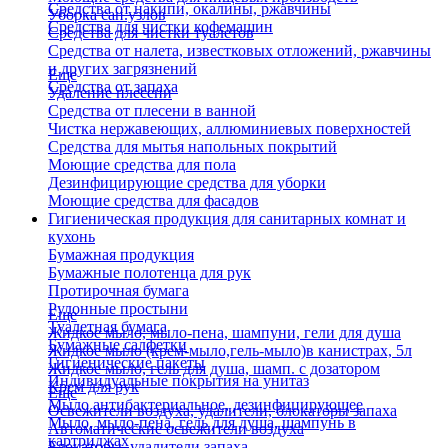
Средства от накипи, окалины, ржавчины
Уборка сан.узлов
Средства для чистки кофемашин
Средства для чистки туалетов
Средства от налета, известковых отложений, ржавчины
и других загрязнений
Еще
Средства от запаха
Удаление плесени
Средства от плесени в ванной
Чистка нержавеющих, аллюминиевых поверхностей
Средства для мытья напольных покрытий
Моющие средства для пола
Дезинфицирующие средства для уборки
Моющие средства для фасадов
Гигиеническая продукция для санитарных комнат и
кухонь
Бумажная продукция
Бумажные полотенца для рук
Протирочная бумага
Рулонные простыни
Еще
Туалетная бумага
Жидкое мыло, мыло-пена, шампуни, гели для душа
Бумажные салфетки
Жидкое мыло (крем-мыло,гель-мыло)в канистрах, 5л
Гигиенические пакеты
Жидкое мыло, гель для душа, шамп. с дозатором
Индивидуальные покрытия на унитаз
Крем для рук
Еще
Мыло антибактериальное, дезинфицирующее
Освежители воздуха, удалители, блокаторы запаха
Мыло, мыло-пена, гель для душа, шампунь в
Автоматические освежители воздуха
картриджах
Блокаторы, удалители запаха