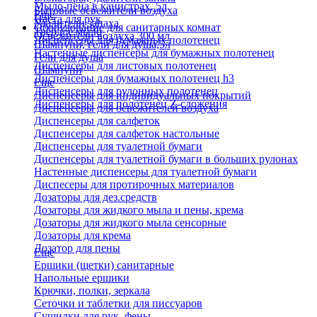
Мыло-пена в канистрах, 5л
Бытовые освежители воздуха
Еще
Паста для рук
Удалители запаха
Оборудование для санитарных комнат
Твердое мыло
Освежители воздуха 300 мл
Диспенсеры для бумажных полотенец
Шампуни, гели для душа,5л
Настенные диспенсеры для бумажных полотенец
Гели для душа
Диспенсеры для листовых полотенец
Шампуни
Диспенсеры для бумажных полотенец h3
Еще
Диспенсеры для рулонных полотенец
Диспенсеры для индивидуальных покрытий
Диспенсеры для полотенец Z-сложения
Диспенсеры для освежителей воздуха
Диспенсеры для салфеток
Диспенсеры для салфеток настольные
Диспенсеры для туалетной бумаги
Диспенсеры для туалетной бумаги в больших рулонах
Настенные диспенсеры для туалетной бумаги
Диспесеры для протирочных материалов
Дозаторы для дез.средств
Дозаторы для жидкого мыла и пены, крема
Дозаторы для жидкого мыла сенсорные
Дозаторы для крема
Дозатор для пены
Еще
Ершики (щетки) санитарные
Напольные ершики
Крючки, полки, зеркала
Сеточки и таблетки для писсуаров
Сушилки для рук, фены