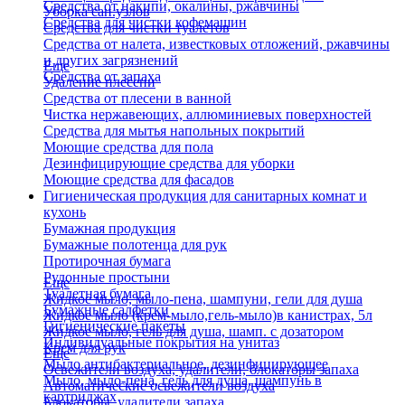
Средства от накипи, окалины, ржавчины
Уборка сан.узлов
Средства для чистки кофемашин
Средства для чистки туалетов
Средства от налета, известковых отложений, ржавчины
и других загрязнений
Еще
Средства от запаха
Удаление плесени
Средства от плесени в ванной
Чистка нержавеющих, аллюминиевых поверхностей
Средства для мытья напольных покрытий
Моющие средства для пола
Дезинфицирующие средства для уборки
Моющие средства для фасадов
Гигиеническая продукция для санитарных комнат и
кухонь
Бумажная продукция
Бумажные полотенца для рук
Протирочная бумага
Рулонные простыни
Еще
Туалетная бумага
Жидкое мыло, мыло-пена, шампуни, гели для душа
Бумажные салфетки
Жидкое мыло (крем-мыло,гель-мыло)в канистрах, 5л
Гигиенические пакеты
Жидкое мыло, гель для душа, шамп. с дозатором
Индивидуальные покрытия на унитаз
Крем для рук
Еще
Мыло антибактериальное, дезинфицирующее
Освежители воздуха, удалители, блокаторы запаха
Мыло, мыло-пена, гель для душа, шампунь в
Автоматические освежители воздуха
картриджах
Блокаторы, удалители запаха