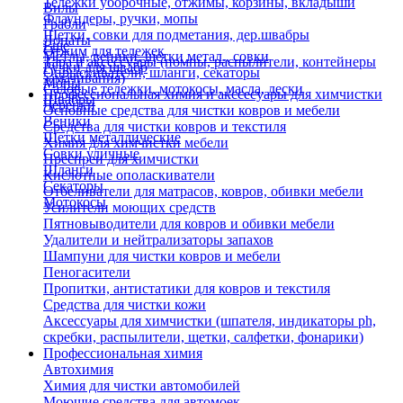
Тележки уборочные, отжимы, корзины, вкладыши
Вилы
Флаундеры, ручки, мопы
Грабли
Щетки, совки для подметания, дер.швабры
Лопаты
Еще
Отжим для тележек
Метлы, веники, щетки метал., совки
Тара и аксессуары (помпы, распылители, контейнеры
Ручки для швабр
Опрыскиватели, шланги, секаторы
замачивания)
Мопы
Садовые тележки, мотокосы, масла, лески
Профессиональная химия и акссесуары для химчистки
Швабры
Черенки
Основные средства для чистки ковров и мебели
Веники
Средства для чистки ковров и текстиля
Щетки металлические
Химия для химчистки мебели
Совки уличные
Преспреи для химчистки
Шланги
Кислотные ополаскиватели
Секаторы
Отбеливатели для матрасов, ковров, обивки мебели
Мотокосы
Усилители моющих средств
Пятновыводители для ковров и обивки мебели
Удалители и нейтрализаторы запахов
Шампуни для чистки ковров и мебели
Пеногасители
Пропитки, антистатики для ковров и текстиля
Средства для чистки кожи
Аксессуары для химчистки (шпателя, индикаторы ph,
скребки, распылители, щетки, салфетки, фонарики)
Профессиональная химия
Автохимия
Химия для чистки автомобилей
Моющие средства для автомоек