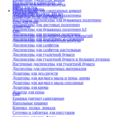
Мыло-пена в канистрах, 5л
Бытовые освежители воздуха
Еще
Паста для рук
Удалители запаха
Оборудование для санитарных комнат
Твердое мыло
Освежители воздуха 300 мл
Диспенсеры для бумажных полотенец
Шампуни, гели для душа,5л
Настенные диспенсеры для бумажных полотенец
Гели для душа
Диспенсеры для листовых полотенец
Шампуни
Диспенсеры для бумажных полотенец h3
Еще
Диспенсеры для рулонных полотенец
Диспенсеры для индивидуальных покрытий
Диспенсеры для полотенец Z-сложения
Диспенсеры для освежителей воздуха
Диспенсеры для салфеток
Диспенсеры для салфеток настольные
Диспенсеры для туалетной бумаги
Диспенсеры для туалетной бумаги в больших рулонах
Настенные диспенсеры для туалетной бумаги
Диспесеры для протирочных материалов
Дозаторы для дез.средств
Дозаторы для жидкого мыла и пены, крема
Дозаторы для жидкого мыла сенсорные
Дозаторы для крема
Дозатор для пены
Еще
Ершики (щетки) санитарные
Напольные ершики
Крючки, полки, зеркала
Сеточки и таблетки для писсуаров