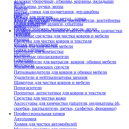
Тележки уборочные, отжимы, корзины, вкладыши
Вилы
Флаундеры, ручки, мопы
Грабли
Щетки, совки для подметания, дер.швабры
Лопаты
Еще
Отжим для тележек
Метлы, веники, щетки метал., совки
Тара и аксессуары (помпы, распылители, контейнеры
Ручки для швабр
Опрыскиватели, шланги, секаторы
замачивания)
Мопы
Садовые тележки, мотокосы, масла, лески
Профессиональная химия и акссесуары для химчистки
Швабры
Черенки
Основные средства для чистки ковров и мебели
Веники
Средства для чистки ковров и текстиля
Щетки металлические
Химия для химчистки мебели
Совки уличные
Преспреи для химчистки
Шланги
Кислотные ополаскиватели
Секаторы
Отбеливатели для матрасов, ковров, обивки мебели
Мотокосы
Усилители моющих средств
Пятновыводители для ковров и обивки мебели
Удалители и нейтрализаторы запахов
Шампуни для чистки ковров и мебели
Пеногасители
Пропитки, антистатики для ковров и текстиля
Средства для чистки кожи
Аксессуары для химчистки (шпателя, индикаторы ph,
скребки, распылители, щетки, салфетки, фонарики)
Профессиональная химия
Автохимия
Химия для чистки автомобилей