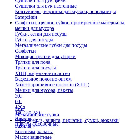
Сушилки для рук, фены
Сушилки для рук настенные
Контейнеры, корзины для мусора, пепельницы
Батарейки
Салфетки, тряпки, губки, протирочные материалы,
мешки для мусора
Губки, сетки для посуды
Губки для посуды
Металлические губки для посуды
Салфетки
Моющие тряпки для уборки
Тряпки для пола
Тряпки для посуды
ХПП, вафельное полотно
Вафельное полотно оптом
Холстопрошивное полотно (ХПП)
Мешки для мусора, пакеты
30л
60л
120л
Еще
160,180,240л
Меламиновые губки
Пакеты
Спец.одежда, защита, перчатки, сумки, рюкзаки
Пакеты фасовочные
Бахилы
Костюмы, халаты
Маски защитные