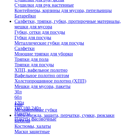
Сушилки для рук настенные
Контейнеры, корзины для мусора, пепельницы
Батарейки
Салфетки, тряпки, губки, протирочные материалы,
мешки для мусора
Губки, сетки для посуды
Губки для посуды
Металлические губки для посуды
Салфетки
Моющие тряпки для уборки
Тряпки для пола
Тряпки для посуды
ХПП, вафельное полотно
Вафельное полотно оптом
Холстопрошивное полотно (ХПП)
Мешки для мусора, пакеты
30л
60л
120л
Еще
160,180,240л
Меламиновые губки
Пакеты
Спец.одежда, защита, перчатки, сумки, рюкзаки
Пакеты фасовочные
Бахилы
Костюмы, халаты
Маски защитные