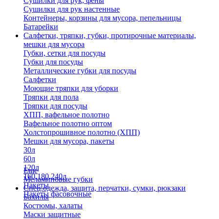
Сушилки для рук, фены
Сушилки для рук настенные
Контейнеры, корзины для мусора, пепельницы
Батарейки
Салфетки, тряпки, губки, протирочные материалы,
мешки для мусора
Губки, сетки для посуды
Губки для посуды
Металлические губки для посуды
Салфетки
Моющие тряпки для уборки
Тряпки для пола
Тряпки для посуды
ХПП, вафельное полотно
Вафельное полотно оптом
Холстопрошивное полотно (ХПП)
Мешки для мусора, пакеты
30л
60л
120л
Еще
160,180,240л
Меламиновые губки
Пакеты
Спец.одежда, защита, перчатки, сумки, рюкзаки
Пакеты фасовочные
Бахилы
Костюмы, халаты
Маски защитные