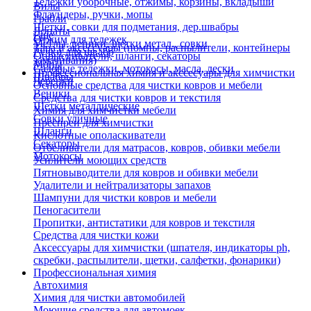
Тележки уборочные, отжимы, корзины, вкладыши
Вилы
Флаундеры, ручки, мопы
Грабли
Щетки, совки для подметания, дер.швабры
Лопаты
Еще
Отжим для тележек
Метлы, веники, щетки метал., совки
Тара и аксессуары (помпы, распылители, контейнеры
Ручки для швабр
Опрыскиватели, шланги, секаторы
замачивания)
Мопы
Садовые тележки, мотокосы, масла, лески
Профессиональная химия и акссесуары для химчистки
Швабры
Черенки
Основные средства для чистки ковров и мебели
Веники
Средства для чистки ковров и текстиля
Щетки металлические
Химия для химчистки мебели
Совки уличные
Преспреи для химчистки
Шланги
Кислотные ополаскиватели
Секаторы
Отбеливатели для матрасов, ковров, обивки мебели
Мотокосы
Усилители моющих средств
Пятновыводители для ковров и обивки мебели
Удалители и нейтрализаторы запахов
Шампуни для чистки ковров и мебели
Пеногасители
Пропитки, антистатики для ковров и текстиля
Средства для чистки кожи
Аксессуары для химчистки (шпателя, индикаторы ph,
скребки, распылители, щетки, салфетки, фонарики)
Профессиональная химия
Автохимия
Химия для чистки автомобилей
Моющие средства для автомоек