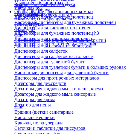
Мыло-пена в канистрах, 5л
Бытовые освежители воздуха
Еще
Паста для рук
Удалители запаха
Оборудование для санитарных комнат
Твердое мыло
Освежители воздуха 300 мл
Диспенсеры для бумажных полотенец
Шампуни, гели для душа,5л
Настенные диспенсеры для бумажных полотенец
Гели для душа
Диспенсеры для листовых полотенец
Шампуни
Диспенсеры для бумажных полотенец h3
Еще
Диспенсеры для рулонных полотенец
Диспенсеры для индивидуальных покрытий
Диспенсеры для полотенец Z-сложения
Диспенсеры для освежителей воздуха
Диспенсеры для салфеток
Диспенсеры для салфеток настольные
Диспенсеры для туалетной бумаги
Диспенсеры для туалетной бумаги в больших рулонах
Настенные диспенсеры для туалетной бумаги
Диспесеры для протирочных материалов
Дозаторы для дез.средств
Дозаторы для жидкого мыла и пены, крема
Дозаторы для жидкого мыла сенсорные
Дозаторы для крема
Дозатор для пены
Еще
Ершики (щетки) санитарные
Напольные ершики
Крючки, полки, зеркала
Сеточки и таблетки для писсуаров
Сушилки для рук, фены