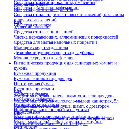
Средства от накипи, окалины, ржавчины
Уборка сан.узлов
Средства для чистки кофемашин
Средства для чистки туалетов
Средства от налета, известковых отложений, ржавчины
и других загрязнений
Еще
Средства от запаха
Удаление плесени
Средства от плесени в ванной
Чистка нержавеющих, аллюминиевых поверхностей
Средства для мытья напольных покрытий
Моющие средства для пола
Дезинфицирующие средства для уборки
Моющие средства для фасадов
Гигиеническая продукция для санитарных комнат и
кухонь
Бумажная продукция
Бумажные полотенца для рук
Протирочная бумага
Рулонные простыни
Еще
Туалетная бумага
Жидкое мыло, мыло-пена, шампуни, гели для душа
Бумажные салфетки
Жидкое мыло (крем-мыло,гель-мыло)в канистрах, 5л
Гигиенические пакеты
Жидкое мыло, гель для душа, шамп. с дозатором
Индивидуальные покрытия на унитаз
Крем для рук
Еще
Мыло антибактериальное, дезинфицирующее
Освежители воздуха, удалители, блокаторы запаха
Мыло, мыло-пена, гель для душа, шампунь в
Автоматические освежители воздуха
картриджах
Блокаторы, удалители запаха