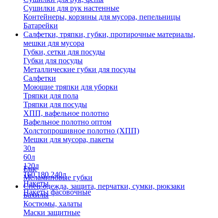
Сушилки для рук настенные
Контейнеры, корзины для мусора, пепельницы
Батарейки
Салфетки, тряпки, губки, протирочные материалы,
мешки для мусора
Губки, сетки для посуды
Губки для посуды
Металлические губки для посуды
Салфетки
Моющие тряпки для уборки
Тряпки для пола
Тряпки для посуды
ХПП, вафельное полотно
Вафельное полотно оптом
Холстопрошивное полотно (ХПП)
Мешки для мусора, пакеты
30л
60л
120л
Еще
160,180,240л
Меламиновые губки
Пакеты
Спец.одежда, защита, перчатки, сумки, рюкзаки
Пакеты фасовочные
Бахилы
Костюмы, халаты
Маски защитные