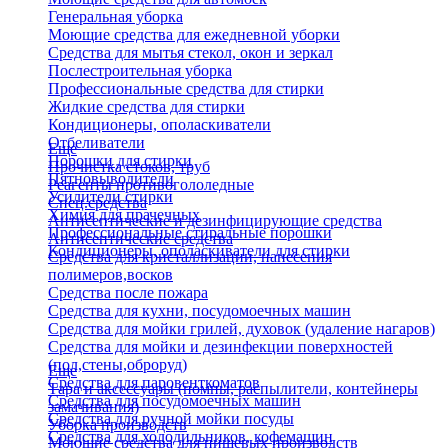
Генеральная уборка
Моющие средства для ежедневной уборки
Средства для мытья стекол, окон и зеркал
Послестроительная уборка
Профессиональные средства для стирки
Жидкие средства для стирки
Кондиционеры, ополаскиватели
Отбеливатели
Еще
Порошки для стирки
Прочистка стоков, труб
Пятновыводители
Реагенты противогололедные
Усилители стирки
Спец.средства
Химия для прачечных
Антисептические и дезинфицирующие средства
Профессиональные стиральные порошки
Антисептические средства
Кондиционеры, ополаскиватели для стирки
Средства для кристаллизации, нанесения
полимеров,восков
Средства после пожара
Средства для кухни, посудомоечных машин
Средства для мойки грилей, духовок (удаление нагаров)
Средства для мойки и дезинфекции поверхностей
(пол,стены,оброруд)
Еще
Средства для паровенткоматов
Тара и аксессуары (помпы, распылители, контейнеры
Средства для посудомоечных машин
замачивания)
Средства для ручной мойки посуды
Уборка производств
Средства для холодильников, кофемашин
Моющие средства для пищевых производств