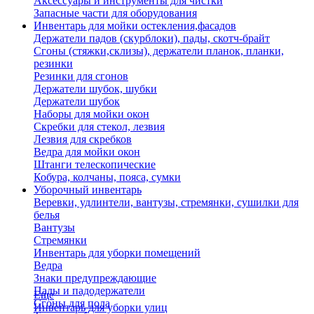
Аксессуары и инструменты для чистки
Запасные части для оборудования
Инвентарь для мойки остекления,фасадов
Держатели падов (скурблоки), пады, скотч-брайт
Сгоны (стяжки,склизы), держатели планок, планки,
резинки
Резинки для сгонов
Держатели шубок, шубки
Держатели шубок
Наборы для мойки окон
Скребки для стекол, лезвия
Лезвия для скребков
Ведра для мойки окон
Штанги телескопические
Кобура, колчаны, пояса, сумки
Уборочный инвентарь
Веревки, удлинтели, вантузы, стремянки, сушилки для
белья
Вантузы
Стремянки
Инвентарь для уборки помещений
Ведра
Знаки предупреждающие
Пады и падодержатели
Еще
Сгоны для пола
Инвентарь для уборки улиц