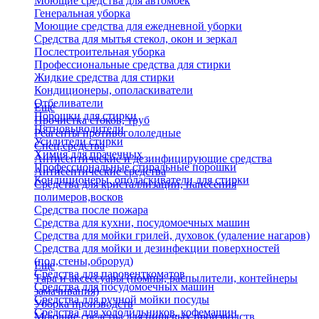
Моющие средства для автомоек
Генеральная уборка
Моющие средства для ежедневной уборки
Средства для мытья стекол, окон и зеркал
Послестроительная уборка
Профессиональные средства для стирки
Жидкие средства для стирки
Кондиционеры, ополаскиватели
Отбеливатели
Еще
Порошки для стирки
Прочистка стоков, труб
Пятновыводители
Реагенты противогололедные
Усилители стирки
Спец.средства
Химия для прачечных
Антисептические и дезинфицирующие средства
Профессиональные стиральные порошки
Антисептические средства
Кондиционеры, ополаскиватели для стирки
Средства для кристаллизации, нанесения
полимеров,восков
Средства после пожара
Средства для кухни, посудомоечных машин
Средства для мойки грилей, духовок (удаление нагаров)
Средства для мойки и дезинфекции поверхностей
(пол,стены,оброруд)
Еще
Средства для паровенткоматов
Тара и аксессуары (помпы, распылители, контейнеры
Средства для посудомоечных машин
замачивания)
Средства для ручной мойки посуды
Уборка производств
Средства для холодильников, кофемашин
Моющие средства для пищевых производств