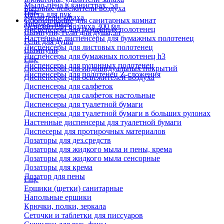
Мыло-пена в канистрах, 5л
Бытовые освежители воздуха
Еще
Паста для рук
Удалители запаха
Оборудование для санитарных комнат
Твердое мыло
Освежители воздуха 300 мл
Диспенсеры для бумажных полотенец
Шампуни, гели для душа,5л
Настенные диспенсеры для бумажных полотенец
Гели для душа
Диспенсеры для листовых полотенец
Шампуни
Диспенсеры для бумажных полотенец h3
Еще
Диспенсеры для рулонных полотенец
Диспенсеры для индивидуальных покрытий
Диспенсеры для полотенец Z-сложения
Диспенсеры для освежителей воздуха
Диспенсеры для салфеток
Диспенсеры для салфеток настольные
Диспенсеры для туалетной бумаги
Диспенсеры для туалетной бумаги в больших рулонах
Настенные диспенсеры для туалетной бумаги
Диспесеры для протирочных материалов
Дозаторы для дез.средств
Дозаторы для жидкого мыла и пены, крема
Дозаторы для жидкого мыла сенсорные
Дозаторы для крема
Дозатор для пены
Еще
Ершики (щетки) санитарные
Напольные ершики
Крючки, полки, зеркала
Сеточки и таблетки для писсуаров