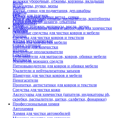
Тележки уборочные, отжимы, корзины, вкладыши
Вилы
Флаундеры, ручки, мопы
Грабли
Щетки, совки для подметания, дер.швабры
Лопаты
Еще
Отжим для тележек
Метлы, веники, щетки метал., совки
Тара и аксессуары (помпы, распылители, контейнеры
Ручки для швабр
Опрыскиватели, шланги, секаторы
замачивания)
Мопы
Садовые тележки, мотокосы, масла, лески
Профессиональная химия и акссесуары для химчистки
Швабры
Черенки
Основные средства для чистки ковров и мебели
Веники
Средства для чистки ковров и текстиля
Щетки металлические
Химия для химчистки мебели
Совки уличные
Преспреи для химчистки
Шланги
Кислотные ополаскиватели
Секаторы
Отбеливатели для матрасов, ковров, обивки мебели
Мотокосы
Усилители моющих средств
Пятновыводители для ковров и обивки мебели
Удалители и нейтрализаторы запахов
Шампуни для чистки ковров и мебели
Пеногасители
Пропитки, антистатики для ковров и текстиля
Средства для чистки кожи
Аксессуары для химчистки (шпателя, индикаторы ph,
скребки, распылители, щетки, салфетки, фонарики)
Профессиональная химия
Автохимия
Химия для чистки автомобилей