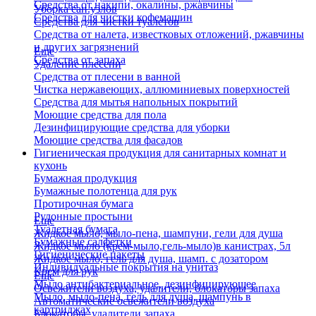
Средства от накипи, окалины, ржавчины
Уборка сан.узлов
Средства для чистки кофемашин
Средства для чистки туалетов
Средства от налета, известковых отложений, ржавчины
и других загрязнений
Еще
Средства от запаха
Удаление плесени
Средства от плесени в ванной
Чистка нержавеющих, аллюминиевых поверхностей
Средства для мытья напольных покрытий
Моющие средства для пола
Дезинфицирующие средства для уборки
Моющие средства для фасадов
Гигиеническая продукция для санитарных комнат и
кухонь
Бумажная продукция
Бумажные полотенца для рук
Протирочная бумага
Рулонные простыни
Еще
Туалетная бумага
Жидкое мыло, мыло-пена, шампуни, гели для душа
Бумажные салфетки
Жидкое мыло (крем-мыло,гель-мыло)в канистрах, 5л
Гигиенические пакеты
Жидкое мыло, гель для душа, шамп. с дозатором
Индивидуальные покрытия на унитаз
Крем для рук
Еще
Мыло антибактериальное, дезинфицирующее
Освежители воздуха, удалители, блокаторы запаха
Мыло, мыло-пена, гель для душа, шампунь в
Автоматические освежители воздуха
картриджах
Блокаторы, удалители запаха