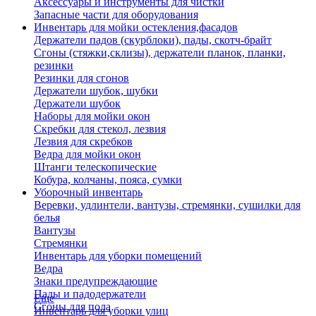
Аксессуары и инструменты для чистки
Запасные части для оборудования
Инвентарь для мойки остекления,фасадов
Держатели падов (скурблоки), пады, скотч-брайт
Сгоны (стяжки,склизы), держатели планок, планки,
резинки
Резинки для сгонов
Держатели шубок, шубки
Держатели шубок
Наборы для мойки окон
Скребки для стекол, лезвия
Лезвия для скребков
Ведра для мойки окон
Штанги телескопические
Кобура, колчаны, пояса, сумки
Уборочный инвентарь
Веревки, удлинтели, вантузы, стремянки, сушилки для
белья
Вантузы
Стремянки
Инвентарь для уборки помещений
Ведра
Знаки предупреждающие
Пады и падодержатели
Еще
Сгоны для пола
Инвентарь для уборки улиц