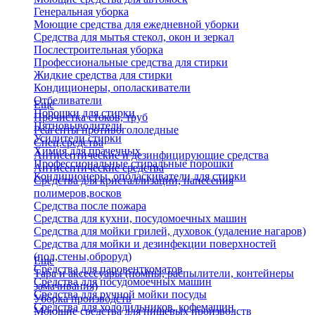
Генеральная уборка
Моющие средства для ежедневной уборки
Средства для мытья стекол, окон и зеркал
Послестроительная уборка
Профессиональные средства для стирки
Жидкие средства для стирки
Кондиционеры, ополаскиватели
Отбеливатели
Еще
Порошки для стирки
Прочистка стоков, труб
Пятновыводители
Реагенты противогололедные
Усилители стирки
Спец.средства
Химия для прачечных
Антисептические и дезинфицирующие средства
Профессиональные стиральные порошки
Антисептические средства
Кондиционеры, ополаскиватели для стирки
Средства для кристаллизации, нанесения
полимеров,восков
Средства после пожара
Средства для кухни, посудомоечных машин
Средства для мойки грилей, духовок (удаление нагаров)
Средства для мойки и дезинфекции поверхностей
(пол,стены,оброруд)
Еще
Средства для паровенткоматов
Тара и аксессуары (помпы, распылители, контейнеры
Средства для посудомоечных машин
замачивания)
Средства для ручной мойки посуды
Уборка производств
Средства для холодильников, кофемашин
Моющие средства для пищевых производств