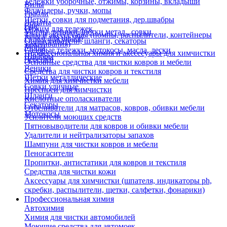
Тележки уборочные, отжимы, корзины, вкладыши
Вилы
Флаундеры, ручки, мопы
Грабли
Щетки, совки для подметания, дер.швабры
Лопаты
Еще
Отжим для тележек
Метлы, веники, щетки метал., совки
Тара и аксессуары (помпы, распылители, контейнеры
Ручки для швабр
Опрыскиватели, шланги, секаторы
замачивания)
Мопы
Садовые тележки, мотокосы, масла, лески
Профессиональная химия и акссесуары для химчистки
Швабры
Черенки
Основные средства для чистки ковров и мебели
Веники
Средства для чистки ковров и текстиля
Щетки металлические
Химия для химчистки мебели
Совки уличные
Преспреи для химчистки
Шланги
Кислотные ополаскиватели
Секаторы
Отбеливатели для матрасов, ковров, обивки мебели
Мотокосы
Усилители моющих средств
Пятновыводители для ковров и обивки мебели
Удалители и нейтрализаторы запахов
Шампуни для чистки ковров и мебели
Пеногасители
Пропитки, антистатики для ковров и текстиля
Средства для чистки кожи
Аксессуары для химчистки (шпателя, индикаторы ph,
скребки, распылители, щетки, салфетки, фонарики)
Профессиональная химия
Автохимия
Химия для чистки автомобилей
Моющие средства для автомоек