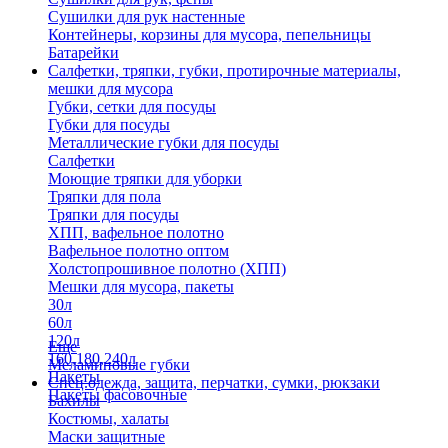
Сушилки для рук настенные
Контейнеры, корзины для мусора, пепельницы
Батарейки
Салфетки, тряпки, губки, протирочные материалы,
мешки для мусора
Губки, сетки для посуды
Губки для посуды
Металлические губки для посуды
Салфетки
Моющие тряпки для уборки
Тряпки для пола
Тряпки для посуды
ХПП, вафельное полотно
Вафельное полотно оптом
Холстопрошивное полотно (ХПП)
Мешки для мусора, пакеты
30л
60л
120л
Еще
160,180,240л
Меламиновые губки
Пакеты
Спец.одежда, защита, перчатки, сумки, рюкзаки
Пакеты фасовочные
Бахилы
Костюмы, халаты
Маски защитные