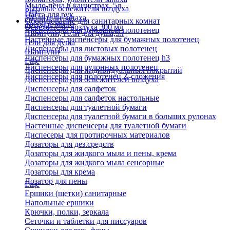
Мыло-пена в канистрах, 5л
Бытовые освежители воздуха
Еще
Паста для рук
Удалители запаха
Оборудование для санитарных комнат
Твердое мыло
Освежители воздуха 300 мл
Диспенсеры для бумажных полотенец
Шампуни, гели для душа,5л
Настенные диспенсеры для бумажных полотенец
Гели для душа
Диспенсеры для листовых полотенец
Шампуни
Диспенсеры для бумажных полотенец h3
Еще
Диспенсеры для рулонных полотенец
Диспенсеры для индивидуальных покрытий
Диспенсеры для полотенец Z-сложения
Диспенсеры для освежителей воздуха
Диспенсеры для салфеток
Диспенсеры для салфеток настольные
Диспенсеры для туалетной бумаги
Диспенсеры для туалетной бумаги в больших рулонах
Настенные диспенсеры для туалетной бумаги
Диспесеры для протирочных материалов
Дозаторы для дез.средств
Дозаторы для жидкого мыла и пены, крема
Дозаторы для жидкого мыла сенсорные
Дозаторы для крема
Дозатор для пены
Еще
Ершики (щетки) санитарные
Напольные ершики
Крючки, полки, зеркала
Сеточки и таблетки для писсуаров