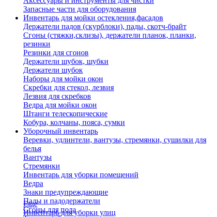
Аксессуары и инструменты для чистки
Запасные части для оборудования
Инвентарь для мойки остекления,фасадов
Держатели падов (скурблоки), пады, скотч-брайт
Сгоны (стяжки,склизы), держатели планок, планки,
резинки
Резинки для сгонов
Держатели шубок, шубки
Держатели шубок
Наборы для мойки окон
Скребки для стекол, лезвия
Лезвия для скребков
Ведра для мойки окон
Штанги телескопические
Кобура, колчаны, пояса, сумки
Уборочный инвентарь
Веревки, удлинтели, вантузы, стремянки, сушилки для
белья
Вантузы
Стремянки
Инвентарь для уборки помещений
Ведра
Знаки предупреждающие
Пады и падодержатели
Еще
Сгоны для пола
Инвентарь для уборки улиц