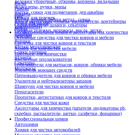
Тележки уборочные, отжимы, корзины, вкладыши
Вилы
Флаундеры, ручки, мопы
Грабли
Щетки, совки для подметания, дер.швабры
Лопаты
Еще
Отжим для тележек
Метлы, веники, щетки метал., совки
Тара и аксессуары (помпы, распылители, контейнеры
Ручки для швабр
Опрыскиватели, шланги, секаторы
замачивания)
Мопы
Садовые тележки, мотокосы, масла, лески
Профессиональная химия и акссесуары для химчистки
Швабры
Черенки
Основные средства для чистки ковров и мебели
Веники
Средства для чистки ковров и текстиля
Щетки металлические
Химия для химчистки мебели
Совки уличные
Преспреи для химчистки
Шланги
Кислотные ополаскиватели
Секаторы
Отбеливатели для матрасов, ковров, обивки мебели
Мотокосы
Усилители моющих средств
Пятновыводители для ковров и обивки мебели
Удалители и нейтрализаторы запахов
Шампуни для чистки ковров и мебели
Пеногасители
Пропитки, антистатики для ковров и текстиля
Средства для чистки кожи
Аксессуары для химчистки (шпателя, индикаторы ph,
скребки, распылители, щетки, салфетки, фонарики)
Профессиональная химия
Автохимия
Химия для чистки автомобилей