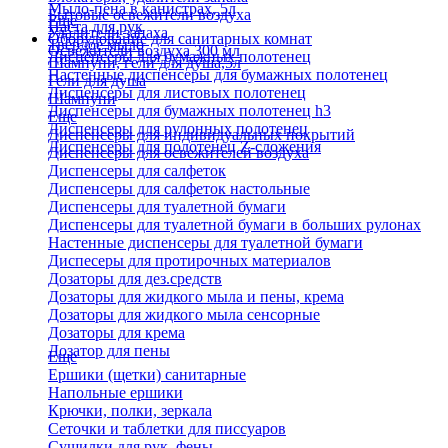
Мыло-пена в канистрах, 5л
Бытовые освежители воздуха
Еще
Паста для рук
Удалители запаха
Оборудование для санитарных комнат
Твердое мыло
Освежители воздуха 300 мл
Диспенсеры для бумажных полотенец
Шампуни, гели для душа,5л
Настенные диспенсеры для бумажных полотенец
Гели для душа
Диспенсеры для листовых полотенец
Шампуни
Диспенсеры для бумажных полотенец h3
Еще
Диспенсеры для рулонных полотенец
Диспенсеры для индивидуальных покрытий
Диспенсеры для полотенец Z-сложения
Диспенсеры для освежителей воздуха
Диспенсеры для салфеток
Диспенсеры для салфеток настольные
Диспенсеры для туалетной бумаги
Диспенсеры для туалетной бумаги в больших рулонах
Настенные диспенсеры для туалетной бумаги
Диспесеры для протирочных материалов
Дозаторы для дез.средств
Дозаторы для жидкого мыла и пены, крема
Дозаторы для жидкого мыла сенсорные
Дозаторы для крема
Дозатор для пены
Еще
Ершики (щетки) санитарные
Напольные ершики
Крючки, полки, зеркала
Сеточки и таблетки для писсуаров
Сушилки для рук, фены