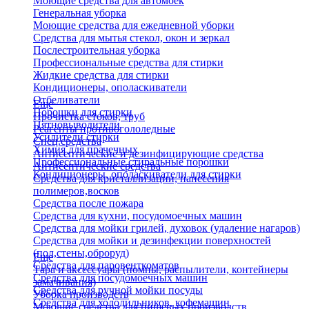
Моющие средства для автомоек
Генеральная уборка
Моющие средства для ежедневной уборки
Средства для мытья стекол, окон и зеркал
Послестроительная уборка
Профессиональные средства для стирки
Жидкие средства для стирки
Кондиционеры, ополаскиватели
Отбеливатели
Еще
Порошки для стирки
Прочистка стоков, труб
Пятновыводители
Реагенты противогололедные
Усилители стирки
Спец.средства
Химия для прачечных
Антисептические и дезинфицирующие средства
Профессиональные стиральные порошки
Антисептические средства
Кондиционеры, ополаскиватели для стирки
Средства для кристаллизации, нанесения
полимеров,восков
Средства после пожара
Средства для кухни, посудомоечных машин
Средства для мойки грилей, духовок (удаление нагаров)
Средства для мойки и дезинфекции поверхностей
(пол,стены,оброруд)
Еще
Средства для паровенткоматов
Тара и аксессуары (помпы, распылители, контейнеры
Средства для посудомоечных машин
замачивания)
Средства для ручной мойки посуды
Уборка производств
Средства для холодильников, кофемашин
Моющие средства для пищевых производств