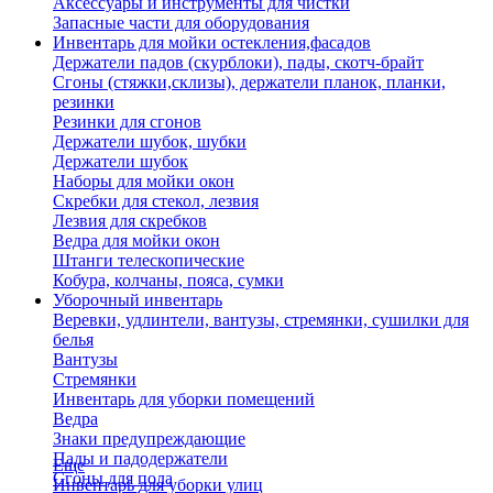
Аксессуары и инструменты для чистки
Запасные части для оборудования
Инвентарь для мойки остекления,фасадов
Держатели падов (скурблоки), пады, скотч-брайт
Сгоны (стяжки,склизы), держатели планок, планки,
резинки
Резинки для сгонов
Держатели шубок, шубки
Держатели шубок
Наборы для мойки окон
Скребки для стекол, лезвия
Лезвия для скребков
Ведра для мойки окон
Штанги телескопические
Кобура, колчаны, пояса, сумки
Уборочный инвентарь
Веревки, удлинтели, вантузы, стремянки, сушилки для
белья
Вантузы
Стремянки
Инвентарь для уборки помещений
Ведра
Знаки предупреждающие
Пады и падодержатели
Еще
Сгоны для пола
Инвентарь для уборки улиц