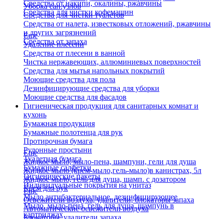
Средства от накипи, окалины, ржавчины
Уборка сан.узлов
Средства для чистки кофемашин
Средства для чистки туалетов
Средства от налета, известковых отложений, ржавчины
и других загрязнений
Еще
Средства от запаха
Удаление плесени
Средства от плесени в ванной
Чистка нержавеющих, аллюминиевых поверхностей
Средства для мытья напольных покрытий
Моющие средства для пола
Дезинфицирующие средства для уборки
Моющие средства для фасадов
Гигиеническая продукция для санитарных комнат и
кухонь
Бумажная продукция
Бумажные полотенца для рук
Протирочная бумага
Рулонные простыни
Еще
Туалетная бумага
Жидкое мыло, мыло-пена, шампуни, гели для душа
Бумажные салфетки
Жидкое мыло (крем-мыло,гель-мыло)в канистрах, 5л
Гигиенические пакеты
Жидкое мыло, гель для душа, шамп. с дозатором
Индивидуальные покрытия на унитаз
Крем для рук
Еще
Мыло антибактериальное, дезинфицирующее
Освежители воздуха, удалители, блокаторы запаха
Мыло, мыло-пена, гель для душа, шампунь в
Автоматические освежители воздуха
картриджах
Блокаторы, удалители запаха