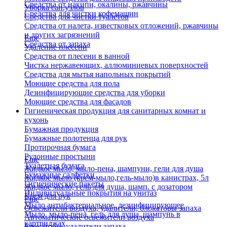
Средства от накипи, окалины, ржавчины
Уборка сан.узлов
Средства для чистки кофемашин
Средства для чистки туалетов
Средства от налета, известковых отложений, ржавчины
и других загрязнений
Еще
Средства от запаха
Удаление плесени
Средства от плесени в ванной
Чистка нержавеющих, аллюминиевых поверхностей
Средства для мытья напольных покрытий
Моющие средства для пола
Дезинфицирующие средства для уборки
Моющие средства для фасадов
Гигиеническая продукция для санитарных комнат и
кухонь
Бумажная продукция
Бумажные полотенца для рук
Протирочная бумага
Рулонные простыни
Еще
Туалетная бумага
Жидкое мыло, мыло-пена, шампуни, гели для душа
Бумажные салфетки
Жидкое мыло (крем-мыло,гель-мыло)в канистрах, 5л
Гигиенические пакеты
Жидкое мыло, гель для душа, шамп. с дозатором
Индивидуальные покрытия на унитаз
Крем для рук
Еще
Мыло антибактериальное, дезинфицирующее
Освежители воздуха, удалители, блокаторы запаха
Мыло, мыло-пена, гель для душа, шампунь в
Автоматические освежители воздуха
картриджах
Блокаторы, удалители запаха