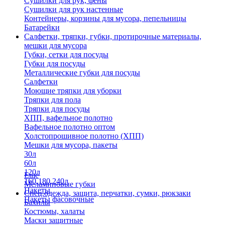
Сушилки для рук, фены
Сушилки для рук настенные
Контейнеры, корзины для мусора, пепельницы
Батарейки
Салфетки, тряпки, губки, протирочные материалы,
мешки для мусора
Губки, сетки для посуды
Губки для посуды
Металлические губки для посуды
Салфетки
Моющие тряпки для уборки
Тряпки для пола
Тряпки для посуды
ХПП, вафельное полотно
Вафельное полотно оптом
Холстопрошивное полотно (ХПП)
Мешки для мусора, пакеты
30л
60л
120л
Еще
160,180,240л
Меламиновые губки
Пакеты
Спец.одежда, защита, перчатки, сумки, рюкзаки
Пакеты фасовочные
Бахилы
Костюмы, халаты
Маски защитные