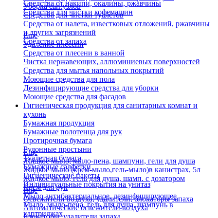
Средства от накипи, окалины, ржавчины
Уборка сан.узлов
Средства для чистки кофемашин
Средства для чистки туалетов
Средства от налета, известковых отложений, ржавчины
и других загрязнений
Еще
Средства от запаха
Удаление плесени
Средства от плесени в ванной
Чистка нержавеющих, аллюминиевых поверхностей
Средства для мытья напольных покрытий
Моющие средства для пола
Дезинфицирующие средства для уборки
Моющие средства для фасадов
Гигиеническая продукция для санитарных комнат и
кухонь
Бумажная продукция
Бумажные полотенца для рук
Протирочная бумага
Рулонные простыни
Еще
Туалетная бумага
Жидкое мыло, мыло-пена, шампуни, гели для душа
Бумажные салфетки
Жидкое мыло (крем-мыло,гель-мыло)в канистрах, 5л
Гигиенические пакеты
Жидкое мыло, гель для душа, шамп. с дозатором
Индивидуальные покрытия на унитаз
Крем для рук
Еще
Мыло антибактериальное, дезинфицирующее
Освежители воздуха, удалители, блокаторы запаха
Мыло, мыло-пена, гель для душа, шампунь в
Автоматические освежители воздуха
картриджах
Блокаторы, удалители запаха