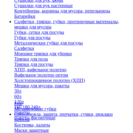
Сушилки для рук, фены
Сушилки для рук настенные
Контейнеры, корзины для мусора, пепельницы
Батарейки
Салфетки, тряпки, губки, протирочные материалы,
мешки для мусора
Губки, сетки для посуды
Губки для посуды
Металлические губки для посуды
Салфетки
Моющие тряпки для уборки
Тряпки для пола
Тряпки для посуды
ХПП, вафельное полотно
Вафельное полотно оптом
Холстопрошивное полотно (ХПП)
Мешки для мусора, пакеты
30л
60л
120л
Еще
160,180,240л
Меламиновые губки
Пакеты
Спец.одежда, защита, перчатки, сумки, рюкзаки
Пакеты фасовочные
Бахилы
Костюмы, халаты
Маски защитные