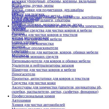
Тележки уборочные, отжимы, корзины, вкладыши
Вилы
Флаундеры, ручки, мопы
Грабли
Щетки, совки для подметания, дер.швабры
Лопаты
Еще
Отжим для тележек
Метлы, веники, щетки метал., совки
Тара и аксессуары (помпы, распылители, контейнеры
Ручки для швабр
Опрыскиватели, шланги, секаторы
замачивания)
Мопы
Садовые тележки, мотокосы, масла, лески
Профессиональная химия и акссесуары для химчистки
Швабры
Черенки
Основные средства для чистки ковров и мебели
Веники
Средства для чистки ковров и текстиля
Щетки металлические
Химия для химчистки мебели
Совки уличные
Преспреи для химчистки
Шланги
Кислотные ополаскиватели
Секаторы
Отбеливатели для матрасов, ковров, обивки мебели
Мотокосы
Усилители моющих средств
Пятновыводители для ковров и обивки мебели
Удалители и нейтрализаторы запахов
Шампуни для чистки ковров и мебели
Пеногасители
Пропитки, антистатики для ковров и текстиля
Средства для чистки кожи
Аксессуары для химчистки (шпателя, индикаторы ph,
скребки, распылители, щетки, салфетки, фонарики)
Профессиональная химия
Автохимия
Химия для чистки автомобилей