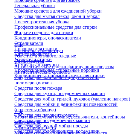
Моющие средства для автомоек
Генеральная уборка
Моющие средства для ежедневной уборки
Средства для мытья стекол, окон и зеркал
Послестроительная уборка
Профессиональные средства для стирки
Жидкие средства для стирки
Кондиционеры, ополаскиватели
Отбеливатели
Еще
Порошки для стирки
Прочистка стоков, труб
Пятновыводители
Реагенты противогололедные
Усилители стирки
Спец.средства
Химия для прачечных
Антисептические и дезинфицирующие средства
Профессиональные стиральные порошки
Антисептические средства
Кондиционеры, ополаскиватели для стирки
Средства для кристаллизации, нанесения
полимеров,восков
Средства после пожара
Средства для кухни, посудомоечных машин
Средства для мойки грилей, духовок (удаление нагаров)
Средства для мойки и дезинфекции поверхностей
(пол,стены,оброруд)
Еще
Средства для паровенткоматов
Тара и аксессуары (помпы, распылители, контейнеры
Средства для посудомоечных машин
замачивания)
Средства для ручной мойки посуды
Уборка производств
Средства для холодильников, кофемашин
Моющие средства для пищевых производств