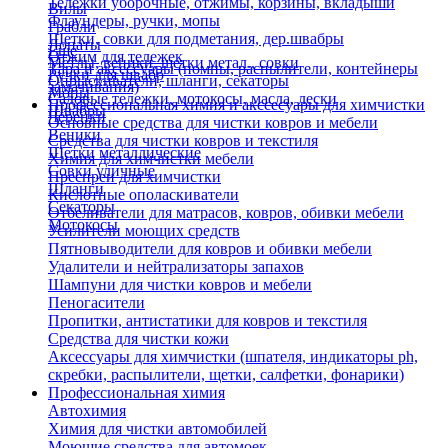
Тележки уборочные, отжимы, корзины, вкладыши
Вилы
Флаундеры, ручки, мопы
Грабли
Щетки, совки для подметания, дер.швабры
Лопаты
Еще
Отжим для тележек
Метлы, веники, щетки метал., совки
Тара и аксессуары (помпы, распылители, контейнеры
Ручки для швабр
Опрыскиватели, шланги, секаторы
замачивания)
Мопы
Садовые тележки, мотокосы, масла, лески
Профессиональная химия и акссесуары для химчистки
Швабры
Черенки
Основные средства для чистки ковров и мебели
Веники
Средства для чистки ковров и текстиля
Щетки металлические
Химия для химчистки мебели
Совки уличные
Преспреи для химчистки
Шланги
Кислотные ополаскиватели
Секаторы
Отбеливатели для матрасов, ковров, обивки мебели
Мотокосы
Усилители моющих средств
Пятновыводители для ковров и обивки мебели
Удалители и нейтрализаторы запахов
Шампуни для чистки ковров и мебели
Пеногасители
Пропитки, антистатики для ковров и текстиля
Средства для чистки кожи
Аксессуары для химчистки (шпателя, индикаторы ph,
скребки, распылители, щетки, салфетки, фонарики)
Профессиональная химия
Автохимия
Химия для чистки автомобилей
Моющие средства для автомоек