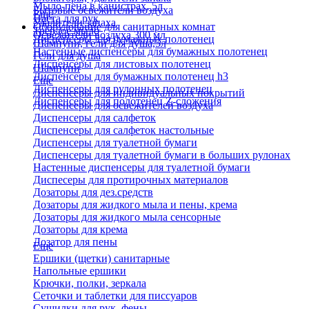
Мыло-пена в канистрах, 5л
Бытовые освежители воздуха
Еще
Паста для рук
Удалители запаха
Оборудование для санитарных комнат
Твердое мыло
Освежители воздуха 300 мл
Диспенсеры для бумажных полотенец
Шампуни, гели для душа,5л
Настенные диспенсеры для бумажных полотенец
Гели для душа
Диспенсеры для листовых полотенец
Шампуни
Диспенсеры для бумажных полотенец h3
Еще
Диспенсеры для рулонных полотенец
Диспенсеры для индивидуальных покрытий
Диспенсеры для полотенец Z-сложения
Диспенсеры для освежителей воздуха
Диспенсеры для салфеток
Диспенсеры для салфеток настольные
Диспенсеры для туалетной бумаги
Диспенсеры для туалетной бумаги в больших рулонах
Настенные диспенсеры для туалетной бумаги
Диспесеры для протирочных материалов
Дозаторы для дез.средств
Дозаторы для жидкого мыла и пены, крема
Дозаторы для жидкого мыла сенсорные
Дозаторы для крема
Дозатор для пены
Еще
Ершики (щетки) санитарные
Напольные ершики
Крючки, полки, зеркала
Сеточки и таблетки для писсуаров
Сушилки для рук, фены