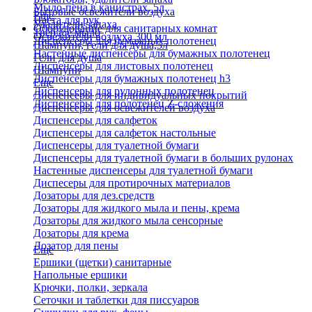
Мыло-пена в канистрах, 5л
Бытовые освежители воздуха
Еще
Паста для рук
Удалители запаха
Оборудование для санитарных комнат
Твердое мыло
Освежители воздуха 300 мл
Диспенсеры для бумажных полотенец
Шампуни, гели для душа,5л
Настенные диспенсеры для бумажных полотенец
Гели для душа
Диспенсеры для листовых полотенец
Шампуни
Диспенсеры для бумажных полотенец h3
Еще
Диспенсеры для рулонных полотенец
Диспенсеры для индивидуальных покрытий
Диспенсеры для полотенец Z-сложения
Диспенсеры для освежителей воздуха
Диспенсеры для салфеток
Диспенсеры для салфеток настольные
Диспенсеры для туалетной бумаги
Диспенсеры для туалетной бумаги в больших рулонах
Настенные диспенсеры для туалетной бумаги
Диспесеры для протирочных материалов
Дозаторы для дез.средств
Дозаторы для жидкого мыла и пены, крема
Дозаторы для жидкого мыла сенсорные
Дозаторы для крема
Дозатор для пены
Еще
Ершики (щетки) санитарные
Напольные ершики
Крючки, полки, зеркала
Сеточки и таблетки для писсуаров