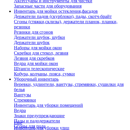
Аксессуары и инструменты для чистки
Запасные части для оборудования
Инвентарь для мойки остекления,фасадов
Держатели падов (скурблоки), пады, скотч-брайт
Сгоны (стяжки,склизы), держатели планок, планки,
резинки
Резинки для сгонов
Держатели шубок, шубки
Держатели шубок
Наборы для мойки окон
Скребки для стекол, лезвия
Лезвия для скребков
Ведра для мойки окон
Штанги телескопические
Кобура, колчаны, пояса, сумки
Уборочный инвентарь
Веревки, удлинтели, вантузы, стремянки, сушилки для
белья
Вантузы
Стремянки
Инвентарь для уборки помещений
Ведра
Знаки предупреждающие
Пады и падодержатели
Еще
Сгоны для пола
Инвентарь для уборки улиц