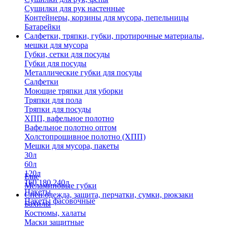
Сушилки для рук настенные
Контейнеры, корзины для мусора, пепельницы
Батарейки
Салфетки, тряпки, губки, протирочные материалы,
мешки для мусора
Губки, сетки для посуды
Губки для посуды
Металлические губки для посуды
Салфетки
Моющие тряпки для уборки
Тряпки для пола
Тряпки для посуды
ХПП, вафельное полотно
Вафельное полотно оптом
Холстопрошивное полотно (ХПП)
Мешки для мусора, пакеты
30л
60л
120л
Еще
160,180,240л
Меламиновые губки
Пакеты
Спец.одежда, защита, перчатки, сумки, рюкзаки
Пакеты фасовочные
Бахилы
Костюмы, халаты
Маски защитные