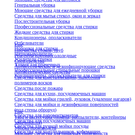
Генеральная уборка
Моющие средства для ежедневной уборки
Средства для мытья стекол, окон и зеркал
Послестроительная уборка
Профессиональные средства для стирки
Жидкие средства для стирки
Кондиционеры, ополаскиватели
Отбеливатели
Еще
Порошки для стирки
Прочистка стоков, труб
Пятновыводители
Реагенты противогололедные
Усилители стирки
Спец.средства
Химия для прачечных
Антисептические и дезинфицирующие средства
Профессиональные стиральные порошки
Антисептические средства
Кондиционеры, ополаскиватели для стирки
Средства для кристаллизации, нанесения
полимеров,восков
Средства после пожара
Средства для кухни, посудомоечных машин
Средства для мойки грилей, духовок (удаление нагаров)
Средства для мойки и дезинфекции поверхностей
(пол,стены,оброруд)
Еще
Средства для паровенткоматов
Тара и аксессуары (помпы, распылители, контейнеры
Средства для посудомоечных машин
замачивания)
Средства для ручной мойки посуды
Уборка производств
Средства для холодильников, кофемашин
Моющие средства для пищевых производств