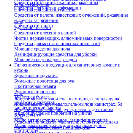
Средства от накипи, окалины, ржавчины
Уборка сан.узлов
Средства для чистки кофемашин
Средства для чистки туалетов
Средства от налета, известковых отложений, ржавчины
и других загрязнений
Еще
Средства от запаха
Удаление плесени
Средства от плесени в ванной
Чистка нержавеющих, аллюминиевых поверхностей
Средства для мытья напольных покрытий
Моющие средства для пола
Дезинфицирующие средства для уборки
Моющие средства для фасадов
Гигиеническая продукция для санитарных комнат и
кухонь
Бумажная продукция
Бумажные полотенца для рук
Протирочная бумага
Рулонные простыни
Еще
Туалетная бумага
Жидкое мыло, мыло-пена, шампуни, гели для душа
Бумажные салфетки
Жидкое мыло (крем-мыло,гель-мыло)в канистрах, 5л
Гигиенические пакеты
Жидкое мыло, гель для душа, шамп. с дозатором
Индивидуальные покрытия на унитаз
Крем для рук
Еще
Мыло антибактериальное, дезинфицирующее
Освежители воздуха, удалители, блокаторы запаха
Мыло, мыло-пена, гель для душа, шампунь в
Автоматические освежители воздуха
картриджах
Блокаторы, удалители запаха