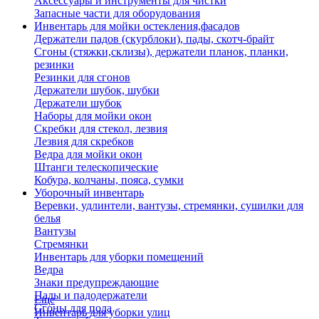
Аксессуары и инструменты для чистки
Запасные части для оборудования
Инвентарь для мойки остекления,фасадов
Держатели падов (скурблоки), пады, скотч-брайт
Сгоны (стяжки,склизы), держатели планок, планки,
резинки
Резинки для сгонов
Держатели шубок, шубки
Держатели шубок
Наборы для мойки окон
Скребки для стекол, лезвия
Лезвия для скребков
Ведра для мойки окон
Штанги телескопические
Кобура, колчаны, пояса, сумки
Уборочный инвентарь
Веревки, удлинтели, вантузы, стремянки, сушилки для
белья
Вантузы
Стремянки
Инвентарь для уборки помещений
Ведра
Знаки предупреждающие
Пады и падодержатели
Еще
Сгоны для пола
Инвентарь для уборки улиц