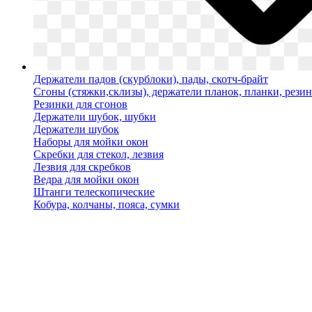
Держатели падов (скурблоки), пады, скотч-брайт
Сгоны (стяжки,склизы), держатели планок, планки, рези
Резинки для сгонов
Держатели шубок, шубки
Держатели шубок
Наборы для мойки окон
Скребки для стекол, лезвия
Лезвия для скребков
Ведра для мойки окон
Штанги телескопические
Кобура, колчаны, пояса, сумки