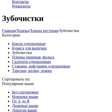
Контакты
Реквизиты
Зубочистки
Главная
/
Хорека
/
Хорека ресторан
/
Зубочистки
Категории
Боксы одноразовые
Бумага для выпечки
Зубочистки
Пленка пищевая, фольга
Скатерти одноразовые
Стаканы, коф.чашки одноразовые
Тарелки, вилки, ложки
Сортировать по:
Популярные выше
Без сортировки
Новинки выше
От А до Я
Дешевые выше
Дорогие выше