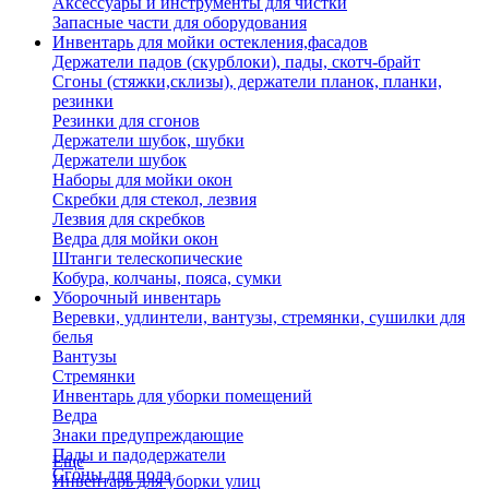
Аксессуары и инструменты для чистки
Запасные части для оборудования
Инвентарь для мойки остекления,фасадов
Держатели падов (скурблоки), пады, скотч-брайт
Сгоны (стяжки,склизы), держатели планок, планки,
резинки
Резинки для сгонов
Держатели шубок, шубки
Держатели шубок
Наборы для мойки окон
Скребки для стекол, лезвия
Лезвия для скребков
Ведра для мойки окон
Штанги телескопические
Кобура, колчаны, пояса, сумки
Уборочный инвентарь
Веревки, удлинтели, вантузы, стремянки, сушилки для
белья
Вантузы
Стремянки
Инвентарь для уборки помещений
Ведра
Знаки предупреждающие
Пады и падодержатели
Еще
Сгоны для пола
Инвентарь для уборки улиц