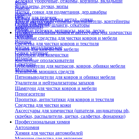
Тележки уборочные, отжимы, корзины, вкладыши
Вилы
Флаундеры, ручки, мопы
Грабли
Щетки, совки для подметания, дер.швабры
Лопаты
Еще
Отжим для тележек
Метлы, веники, щетки метал., совки
Тара и аксессуары (помпы, распылители, контейнеры
Ручки для швабр
Опрыскиватели, шланги, секаторы
замачивания)
Мопы
Садовые тележки, мотокосы, масла, лески
Профессиональная химия и акссесуары для химчистки
Швабры
Черенки
Основные средства для чистки ковров и мебели
Веники
Средства для чистки ковров и текстиля
Щетки металлические
Химия для химчистки мебели
Совки уличные
Преспреи для химчистки
Шланги
Кислотные ополаскиватели
Секаторы
Отбеливатели для матрасов, ковров, обивки мебели
Мотокосы
Усилители моющих средств
Пятновыводители для ковров и обивки мебели
Удалители и нейтрализаторы запахов
Шампуни для чистки ковров и мебели
Пеногасители
Пропитки, антистатики для ковров и текстиля
Средства для чистки кожи
Аксессуары для химчистки (шпателя, индикаторы ph,
скребки, распылители, щетки, салфетки, фонарики)
Профессиональная химия
Автохимия
Химия для чистки автомобилей
Моющие средства для автомоек