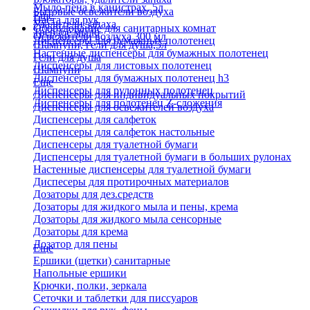
Мыло-пена в канистрах, 5л
Бытовые освежители воздуха
Еще
Паста для рук
Удалители запаха
Оборудование для санитарных комнат
Твердое мыло
Освежители воздуха 300 мл
Диспенсеры для бумажных полотенец
Шампуни, гели для душа,5л
Настенные диспенсеры для бумажных полотенец
Гели для душа
Диспенсеры для листовых полотенец
Шампуни
Диспенсеры для бумажных полотенец h3
Еще
Диспенсеры для рулонных полотенец
Диспенсеры для индивидуальных покрытий
Диспенсеры для полотенец Z-сложения
Диспенсеры для освежителей воздуха
Диспенсеры для салфеток
Диспенсеры для салфеток настольные
Диспенсеры для туалетной бумаги
Диспенсеры для туалетной бумаги в больших рулонах
Настенные диспенсеры для туалетной бумаги
Диспесеры для протирочных материалов
Дозаторы для дез.средств
Дозаторы для жидкого мыла и пены, крема
Дозаторы для жидкого мыла сенсорные
Дозаторы для крема
Дозатор для пены
Еще
Ершики (щетки) санитарные
Напольные ершики
Крючки, полки, зеркала
Сеточки и таблетки для писсуаров