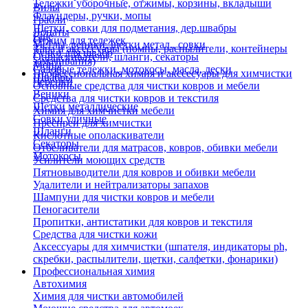
Тележки уборочные, отжимы, корзины, вкладыши
Вилы
Флаундеры, ручки, мопы
Грабли
Щетки, совки для подметания, дер.швабры
Лопаты
Еще
Отжим для тележек
Метлы, веники, щетки метал., совки
Тара и аксессуары (помпы, распылители, контейнеры
Ручки для швабр
Опрыскиватели, шланги, секаторы
замачивания)
Мопы
Садовые тележки, мотокосы, масла, лески
Профессиональная химия и акссесуары для химчистки
Швабры
Черенки
Основные средства для чистки ковров и мебели
Веники
Средства для чистки ковров и текстиля
Щетки металлические
Химия для химчистки мебели
Совки уличные
Преспреи для химчистки
Шланги
Кислотные ополаскиватели
Секаторы
Отбеливатели для матрасов, ковров, обивки мебели
Мотокосы
Усилители моющих средств
Пятновыводители для ковров и обивки мебели
Удалители и нейтрализаторы запахов
Шампуни для чистки ковров и мебели
Пеногасители
Пропитки, антистатики для ковров и текстиля
Средства для чистки кожи
Аксессуары для химчистки (шпателя, индикаторы ph,
скребки, распылители, щетки, салфетки, фонарики)
Профессиональная химия
Автохимия
Химия для чистки автомобилей