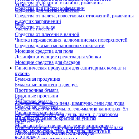
Средства от накипи, окалины, ржавчины
Уборка сан.узлов
Средства для чистки кофемашин
Средства для чистки туалетов
Средства от налета, известковых отложений, ржавчины
и других загрязнений
Еще
Средства от запаха
Удаление плесени
Средства от плесени в ванной
Чистка нержавеющих, аллюминиевых поверхностей
Средства для мытья напольных покрытий
Моющие средства для пола
Дезинфицирующие средства для уборки
Моющие средства для фасадов
Гигиеническая продукция для санитарных комнат и
кухонь
Бумажная продукция
Бумажные полотенца для рук
Протирочная бумага
Рулонные простыни
Еще
Туалетная бумага
Жидкое мыло, мыло-пена, шампуни, гели для душа
Бумажные салфетки
Жидкое мыло (крем-мыло,гель-мыло)в канистрах, 5л
Гигиенические пакеты
Жидкое мыло, гель для душа, шамп. с дозатором
Индивидуальные покрытия на унитаз
Крем для рук
Еще
Мыло антибактериальное, дезинфицирующее
Освежители воздуха, удалители, блокаторы запаха
Мыло, мыло-пена, гель для душа, шампунь в
Автоматические освежители воздуха
картриджах
Блокаторы, удалители запаха