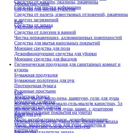
Средства от накипи, окалины, ржавчины
Уборка сан.узлов
Средства для чистки кофемашин
Средства для чистки туалетов
Средства от налета, известковых отложений, ржавчины
и других загрязнений
Еще
Средства от запаха
Удаление плесени
Средства от плесени в ванной
Чистка нержавеющих, аллюминиевых поверхностей
Средства для мытья напольных покрытий
Моющие средства для пола
Дезинфицирующие средства для уборки
Моющие средства для фасадов
Гигиеническая продукция для санитарных комнат и
кухонь
Бумажная продукция
Бумажные полотенца для рук
Протирочная бумага
Рулонные простыни
Еще
Туалетная бумага
Жидкое мыло, мыло-пена, шампуни, гели для душа
Бумажные салфетки
Жидкое мыло (крем-мыло,гель-мыло)в канистрах, 5л
Гигиенические пакеты
Жидкое мыло, гель для душа, шамп. с дозатором
Индивидуальные покрытия на унитаз
Крем для рук
Еще
Мыло антибактериальное, дезинфицирующее
Освежители воздуха, удалители, блокаторы запаха
Мыло, мыло-пена, гель для душа, шампунь в
Автоматические освежители воздуха
картриджах
Блокаторы, удалители запаха