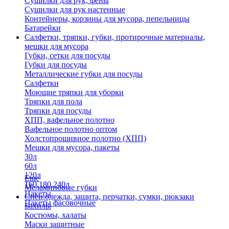
Сушилки для рук, фены
Сушилки для рук настенные
Контейнеры, корзины для мусора, пепельницы
Батарейки
Салфетки, тряпки, губки, протирочные материалы,
мешки для мусора
Губки, сетки для посуды
Губки для посуды
Металлические губки для посуды
Салфетки
Моющие тряпки для уборки
Тряпки для пола
Тряпки для посуды
ХПП, вафельное полотно
Вафельное полотно оптом
Холстопрошивное полотно (ХПП)
Мешки для мусора, пакеты
30л
60л
120л
Еще
160,180,240л
Меламиновые губки
Пакеты
Спец.одежда, защита, перчатки, сумки, рюкзаки
Пакеты фасовочные
Бахилы
Костюмы, халаты
Маски защитные