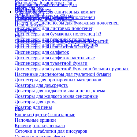
Мыло-пена в канистрах, 5л
Бытовые освежители воздуха
Еще
Паста для рук
Удалители запаха
Оборудование для санитарных комнат
Твердое мыло
Освежители воздуха 300 мл
Диспенсеры для бумажных полотенец
Шампуни, гели для душа,5л
Настенные диспенсеры для бумажных полотенец
Гели для душа
Диспенсеры для листовых полотенец
Шампуни
Диспенсеры для бумажных полотенец h3
Еще
Диспенсеры для рулонных полотенец
Диспенсеры для индивидуальных покрытий
Диспенсеры для полотенец Z-сложения
Диспенсеры для освежителей воздуха
Диспенсеры для салфеток
Диспенсеры для салфеток настольные
Диспенсеры для туалетной бумаги
Диспенсеры для туалетной бумаги в больших рулонах
Настенные диспенсеры для туалетной бумаги
Диспесеры для протирочных материалов
Дозаторы для дез.средств
Дозаторы для жидкого мыла и пены, крема
Дозаторы для жидкого мыла сенсорные
Дозаторы для крема
Дозатор для пены
Еще
Ершики (щетки) санитарные
Напольные ершики
Крючки, полки, зеркала
Сеточки и таблетки для писсуаров
Сушилки для рук, фены