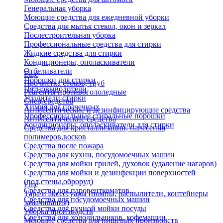
Генеральная уборка
Моющие средства для ежедневной уборки
Средства для мытья стекол, окон и зеркал
Послестроительная уборка
Профессиональные средства для стирки
Жидкие средства для стирки
Кондиционеры, ополаскиватели
Отбеливатели
Еще
Порошки для стирки
Прочистка стоков, труб
Пятновыводители
Реагенты противогололедные
Усилители стирки
Спец.средства
Химия для прачечных
Антисептические и дезинфицирующие средства
Профессиональные стиральные порошки
Антисептические средства
Кондиционеры, ополаскиватели для стирки
Средства для кристаллизации, нанесения
полимеров,восков
Средства после пожара
Средства для кухни, посудомоечных машин
Средства для мойки грилей, духовок (удаление нагаров)
Средства для мойки и дезинфекции поверхностей
(пол,стены,оброруд)
Еще
Средства для паровенткоматов
Тара и аксессуары (помпы, распылители, контейнеры
Средства для посудомоечных машин
замачивания)
Средства для ручной мойки посуды
Уборка производств
Средства для холодильников, кофемашин
Моющие средства для пищевых производств