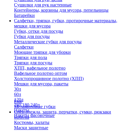
Сушилки для рук настенные
Контейнеры, корзины для мусора, пепельницы
Батарейки
Салфетки, тряпки, губки, протирочные материалы,
мешки для мусора
Губки, сетки для посуды
Губки для посуды
Металлические губки для посуды
Салфетки
Моющие тряпки для уборки
Тряпки для пола
Тряпки для посуды
ХПП, вафельное полотно
Вафельное полотно оптом
Холстопрошивное полотно (ХПП)
Мешки для мусора, пакеты
30л
60л
120л
Еще
160,180,240л
Меламиновые губки
Пакеты
Спец.одежда, защита, перчатки, сумки, рюкзаки
Пакеты фасовочные
Бахилы
Костюмы, халаты
Маски защитные