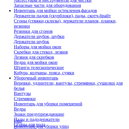
Аксессуары и инструменты для чистки
Запасные части для оборудования
Инвентарь для мойки остекления,фасадов
Держатели падов (скурблоки), пады, скотч-брайт
Сгоны (стяжки,склизы), держатели планок, планки,
резинки
Резинки для сгонов
Держатели шубок, шубки
Держатели шубок
Наборы для мойки окон
Скребки для стекол, лезвия
Лезвия для скребков
Ведра для мойки окон
Штанги телескопические
Кобура, колчаны, пояса, сумки
Уборочный инвентарь
Веревки, удлинтели, вантузы, стремянки, сушилки для
белья
Вантузы
Стремянки
Инвентарь для уборки помещений
Ведра
Знаки предупреждающие
Пады и падодержатели
Еще
Сгоны для пола
Инвентарь для уборки улиц