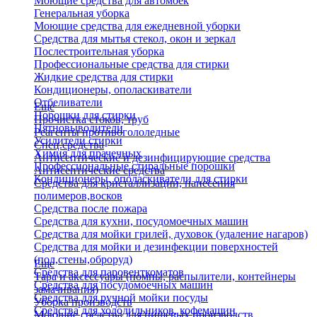
Моющие средства для автомоек
Генеральная уборка
Моющие средства для ежедневной уборки
Средства для мытья стекол, окон и зеркал
Послестроительная уборка
Профессиональные средства для стирки
Жидкие средства для стирки
Кондиционеры, ополаскиватели
Отбеливатели
Еще
Порошки для стирки
Прочистка стоков, труб
Пятновыводители
Реагенты противогололедные
Усилители стирки
Спец.средства
Химия для прачечных
Антисептические и дезинфицирующие средства
Профессиональные стиральные порошки
Антисептические средства
Кондиционеры, ополаскиватели для стирки
Средства для кристаллизации, нанесения
полимеров,восков
Средства после пожара
Средства для кухни, посудомоечных машин
Средства для мойки грилей, духовок (удаление нагаров)
Средства для мойки и дезинфекции поверхностей
(пол,стены,оброруд)
Еще
Средства для паровенткоматов
Тара и аксессуары (помпы, распылители, контейнеры
Средства для посудомоечных машин
замачивания)
Средства для ручной мойки посуды
Уборка производств
Средства для холодильников, кофемашин
Моющие средства для пищевых производств