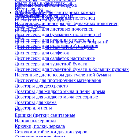
Мыло-пена в канистрах, 5л
Бытовые освежители воздуха
Еще
Паста для рук
Удалители запаха
Оборудование для санитарных комнат
Твердое мыло
Освежители воздуха 300 мл
Диспенсеры для бумажных полотенец
Шампуни, гели для душа,5л
Настенные диспенсеры для бумажных полотенец
Гели для душа
Диспенсеры для листовых полотенец
Шампуни
Диспенсеры для бумажных полотенец h3
Еще
Диспенсеры для рулонных полотенец
Диспенсеры для индивидуальных покрытий
Диспенсеры для полотенец Z-сложения
Диспенсеры для освежителей воздуха
Диспенсеры для салфеток
Диспенсеры для салфеток настольные
Диспенсеры для туалетной бумаги
Диспенсеры для туалетной бумаги в больших рулонах
Настенные диспенсеры для туалетной бумаги
Диспесеры для протирочных материалов
Дозаторы для дез.средств
Дозаторы для жидкого мыла и пены, крема
Дозаторы для жидкого мыла сенсорные
Дозаторы для крема
Дозатор для пены
Еще
Ершики (щетки) санитарные
Напольные ершики
Крючки, полки, зеркала
Сеточки и таблетки для писсуаров