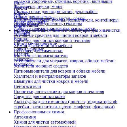
Тележки уборочные, отжимы, корзины, вкладыши
Вилы
Флаундеры, ручки, мопы
Грабли
Щетки, совки для подметания, дер.швабры
Лопаты
Еще
Отжим для тележек
Метлы, веники, щетки метал., совки
Тара и аксессуары (помпы, распылители, контейнеры
Ручки для швабр
Опрыскиватели, шланги, секаторы
замачивания)
Мопы
Садовые тележки, мотокосы, масла, лески
Профессиональная химия и акссесуары для химчистки
Швабры
Черенки
Основные средства для чистки ковров и мебели
Веники
Средства для чистки ковров и текстиля
Щетки металлические
Химия для химчистки мебели
Совки уличные
Преспреи для химчистки
Шланги
Кислотные ополаскиватели
Секаторы
Отбеливатели для матрасов, ковров, обивки мебели
Мотокосы
Усилители моющих средств
Пятновыводители для ковров и обивки мебели
Удалители и нейтрализаторы запахов
Шампуни для чистки ковров и мебели
Пеногасители
Пропитки, антистатики для ковров и текстиля
Средства для чистки кожи
Аксессуары для химчистки (шпателя, индикаторы ph,
скребки, распылители, щетки, салфетки, фонарики)
Профессиональная химия
Автохимия
Химия для чистки автомобилей