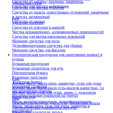
Средства от накипи, окалины, ржавчины
Уборка сан.узлов
Средства для чистки кофемашин
Средства для чистки туалетов
Средства от налета, известковых отложений, ржавчины
и других загрязнений
Еще
Средства от запаха
Удаление плесени
Средства от плесени в ванной
Чистка нержавеющих, аллюминиевых поверхностей
Средства для мытья напольных покрытий
Моющие средства для пола
Дезинфицирующие средства для уборки
Моющие средства для фасадов
Гигиеническая продукция для санитарных комнат и
кухонь
Бумажная продукция
Бумажные полотенца для рук
Протирочная бумага
Рулонные простыни
Еще
Туалетная бумага
Жидкое мыло, мыло-пена, шампуни, гели для душа
Бумажные салфетки
Жидкое мыло (крем-мыло,гель-мыло)в канистрах, 5л
Гигиенические пакеты
Жидкое мыло, гель для душа, шамп. с дозатором
Индивидуальные покрытия на унитаз
Крем для рук
Еще
Мыло антибактериальное, дезинфицирующее
Освежители воздуха, удалители, блокаторы запаха
Мыло, мыло-пена, гель для душа, шампунь в
Автоматические освежители воздуха
картриджах
Блокаторы, удалители запаха