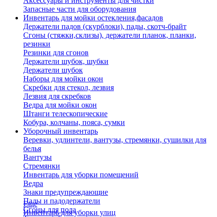
Аксессуары и инструменты для чистки
Запасные части для оборудования
Инвентарь для мойки остекления,фасадов
Держатели падов (скурблоки), пады, скотч-брайт
Сгоны (стяжки,склизы), держатели планок, планки,
резинки
Резинки для сгонов
Держатели шубок, шубки
Держатели шубок
Наборы для мойки окон
Скребки для стекол, лезвия
Лезвия для скребков
Ведра для мойки окон
Штанги телескопические
Кобура, колчаны, пояса, сумки
Уборочный инвентарь
Веревки, удлинтели, вантузы, стремянки, сушилки для
белья
Вантузы
Стремянки
Инвентарь для уборки помещений
Ведра
Знаки предупреждающие
Пады и падодержатели
Еще
Сгоны для пола
Инвентарь для уборки улиц