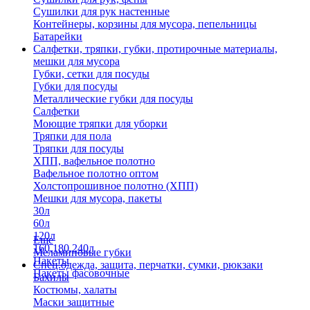
Сушилки для рук настенные
Контейнеры, корзины для мусора, пепельницы
Батарейки
Салфетки, тряпки, губки, протирочные материалы,
мешки для мусора
Губки, сетки для посуды
Губки для посуды
Металлические губки для посуды
Салфетки
Моющие тряпки для уборки
Тряпки для пола
Тряпки для посуды
ХПП, вафельное полотно
Вафельное полотно оптом
Холстопрошивное полотно (ХПП)
Мешки для мусора, пакеты
30л
60л
120л
Еще
160,180,240л
Меламиновые губки
Пакеты
Спец.одежда, защита, перчатки, сумки, рюкзаки
Пакеты фасовочные
Бахилы
Костюмы, халаты
Маски защитные