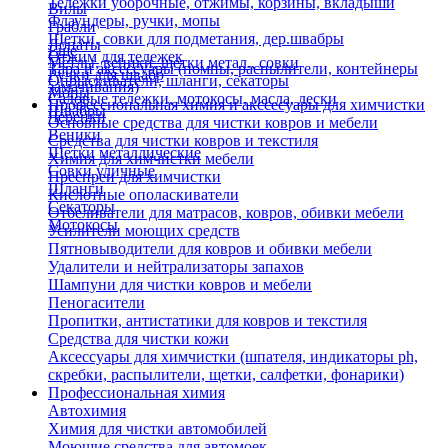
Тележки уборочные, отжимы, корзины, вкладыши
Вилы
Флаундеры, ручки, мопы
Грабли
Щетки, совки для подметания, дер.швабры
Лопаты
Еще
Отжим для тележек
Метлы, веники, щетки метал., совки
Тара и аксессуары (помпы, распылители, контейнеры
Ручки для швабр
Опрыскиватели, шланги, секаторы
замачивания)
Мопы
Садовые тележки, мотокосы, масла, лески
Профессиональная химия и акссесуары для химчистки
Швабры
Черенки
Основные средства для чистки ковров и мебели
Веники
Средства для чистки ковров и текстиля
Щетки металлические
Химия для химчистки мебели
Совки уличные
Преспреи для химчистки
Шланги
Кислотные ополаскиватели
Секаторы
Отбеливатели для матрасов, ковров, обивки мебели
Мотокосы
Усилители моющих средств
Пятновыводители для ковров и обивки мебели
Удалители и нейтрализаторы запахов
Шампуни для чистки ковров и мебели
Пеногасители
Пропитки, антистатики для ковров и текстиля
Средства для чистки кожи
Аксессуары для химчистки (шпателя, индикаторы ph,
скребки, распылители, щетки, салфетки, фонарики)
Профессиональная химия
Автохимия
Химия для чистки автомобилей
Моющие средства для автомоек