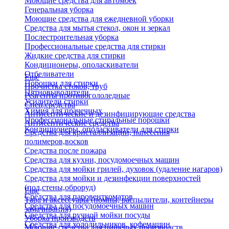
Моющие средства для автомоек
Генеральная уборка
Моющие средства для ежедневной уборки
Средства для мытья стекол, окон и зеркал
Послестроительная уборка
Профессиональные средства для стирки
Жидкие средства для стирки
Кондиционеры, ополаскиватели
Отбеливатели
Еще
Порошки для стирки
Прочистка стоков, труб
Пятновыводители
Реагенты противогололедные
Усилители стирки
Спец.средства
Химия для прачечных
Антисептические и дезинфицирующие средства
Профессиональные стиральные порошки
Антисептические средства
Кондиционеры, ополаскиватели для стирки
Средства для кристаллизации, нанесения
полимеров,восков
Средства после пожара
Средства для кухни, посудомоечных машин
Средства для мойки грилей, духовок (удаление нагаров)
Средства для мойки и дезинфекции поверхностей
(пол,стены,оброруд)
Еще
Средства для паровенткоматов
Тара и аксессуары (помпы, распылители, контейнеры
Средства для посудомоечных машин
замачивания)
Средства для ручной мойки посуды
Уборка производств
Средства для холодильников, кофемашин
Моющие средства для пищевых производств