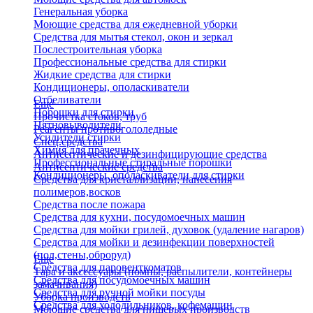
Генеральная уборка
Моющие средства для ежедневной уборки
Средства для мытья стекол, окон и зеркал
Послестроительная уборка
Профессиональные средства для стирки
Жидкие средства для стирки
Кондиционеры, ополаскиватели
Отбеливатели
Еще
Порошки для стирки
Прочистка стоков, труб
Пятновыводители
Реагенты противогололедные
Усилители стирки
Спец.средства
Химия для прачечных
Антисептические и дезинфицирующие средства
Профессиональные стиральные порошки
Антисептические средства
Кондиционеры, ополаскиватели для стирки
Средства для кристаллизации, нанесения
полимеров,восков
Средства после пожара
Средства для кухни, посудомоечных машин
Средства для мойки грилей, духовок (удаление нагаров)
Средства для мойки и дезинфекции поверхностей
(пол,стены,оброруд)
Еще
Средства для паровенткоматов
Тара и аксессуары (помпы, распылители, контейнеры
Средства для посудомоечных машин
замачивания)
Средства для ручной мойки посуды
Уборка производств
Средства для холодильников, кофемашин
Моющие средства для пищевых производств