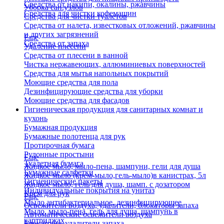
Средства от накипи, окалины, ржавчины
Уборка сан.узлов
Средства для чистки кофемашин
Средства для чистки туалетов
Средства от налета, известковых отложений, ржавчины
и других загрязнений
Еще
Средства от запаха
Удаление плесени
Средства от плесени в ванной
Чистка нержавеющих, аллюминиевых поверхностей
Средства для мытья напольных покрытий
Моющие средства для пола
Дезинфицирующие средства для уборки
Моющие средства для фасадов
Гигиеническая продукция для санитарных комнат и
кухонь
Бумажная продукция
Бумажные полотенца для рук
Протирочная бумага
Рулонные простыни
Еще
Туалетная бумага
Жидкое мыло, мыло-пена, шампуни, гели для душа
Бумажные салфетки
Жидкое мыло (крем-мыло,гель-мыло)в канистрах, 5л
Гигиенические пакеты
Жидкое мыло, гель для душа, шамп. с дозатором
Индивидуальные покрытия на унитаз
Крем для рук
Еще
Мыло антибактериальное, дезинфицирующее
Освежители воздуха, удалители, блокаторы запаха
Мыло, мыло-пена, гель для душа, шампунь в
Автоматические освежители воздуха
картриджах
Блокаторы, удалители запаха