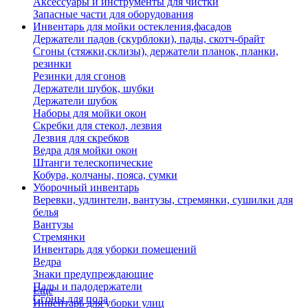
Аксессуары и инструменты для чистки
Запасные части для оборудования
Инвентарь для мойки остекления,фасадов
Держатели падов (скурблоки), пады, скотч-брайт
Сгоны (стяжки,склизы), держатели планок, планки,
резинки
Резинки для сгонов
Держатели шубок, шубки
Держатели шубок
Наборы для мойки окон
Скребки для стекол, лезвия
Лезвия для скребков
Ведра для мойки окон
Штанги телескопические
Кобура, колчаны, пояса, сумки
Уборочный инвентарь
Веревки, удлинтели, вантузы, стремянки, сушилки для
белья
Вантузы
Стремянки
Инвентарь для уборки помещений
Ведра
Знаки предупреждающие
Пады и падодержатели
Еще
Сгоны для пола
Инвентарь для уборки улиц