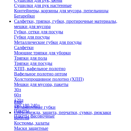
Сушилки для рук, фены
Сушилки для рук настенные
Контейнеры, корзины для мусора, пепельницы
Батарейки
Салфетки, тряпки, губки, протирочные материалы,
мешки для мусора
Губки, сетки для посуды
Губки для посуды
Металлические губки для посуды
Салфетки
Моющие тряпки для уборки
Тряпки для пола
Тряпки для посуды
ХПП, вафельное полотно
Вафельное полотно оптом
Холстопрошивное полотно (ХПП)
Мешки для мусора, пакеты
30л
60л
120л
Еще
160,180,240л
Меламиновые губки
Пакеты
Спец.одежда, защита, перчатки, сумки, рюкзаки
Пакеты фасовочные
Бахилы
Костюмы, халаты
Маски защитные