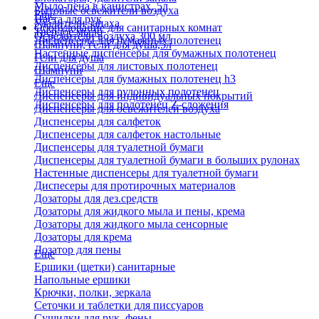
Мыло-пена в канистрах, 5л
Бытовые освежители воздуха
Еще
Паста для рук
Удалители запаха
Оборудование для санитарных комнат
Твердое мыло
Освежители воздуха 300 мл
Диспенсеры для бумажных полотенец
Шампуни, гели для душа,5л
Настенные диспенсеры для бумажных полотенец
Гели для душа
Диспенсеры для листовых полотенец
Шампуни
Диспенсеры для бумажных полотенец h3
Еще
Диспенсеры для рулонных полотенец
Диспенсеры для индивидуальных покрытий
Диспенсеры для полотенец Z-сложения
Диспенсеры для освежителей воздуха
Диспенсеры для салфеток
Диспенсеры для салфеток настольные
Диспенсеры для туалетной бумаги
Диспенсеры для туалетной бумаги в больших рулонах
Настенные диспенсеры для туалетной бумаги
Диспесеры для протирочных материалов
Дозаторы для дез.средств
Дозаторы для жидкого мыла и пены, крема
Дозаторы для жидкого мыла сенсорные
Дозаторы для крема
Дозатор для пены
Еще
Ершики (щетки) санитарные
Напольные ершики
Крючки, полки, зеркала
Сеточки и таблетки для писсуаров
Сушилки для рук, фены