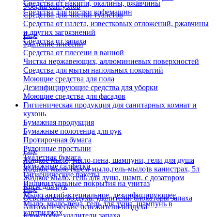
Средства от накипи, окалины, ржавчины
Уборка сан.узлов
Средства для чистки кофемашин
Средства для чистки туалетов
Средства от налета, известковых отложений, ржавчины
и других загрязнений
Еще
Средства от запаха
Удаление плесени
Средства от плесени в ванной
Чистка нержавеющих, аллюминиевых поверхностей
Средства для мытья напольных покрытий
Моющие средства для пола
Дезинфицирующие средства для уборки
Моющие средства для фасадов
Гигиеническая продукция для санитарных комнат и
кухонь
Бумажная продукция
Бумажные полотенца для рук
Протирочная бумага
Рулонные простыни
Еще
Туалетная бумага
Жидкое мыло, мыло-пена, шампуни, гели для душа
Бумажные салфетки
Жидкое мыло (крем-мыло,гель-мыло)в канистрах, 5л
Гигиенические пакеты
Жидкое мыло, гель для душа, шамп. с дозатором
Индивидуальные покрытия на унитаз
Крем для рук
Еще
Мыло антибактериальное, дезинфицирующее
Освежители воздуха, удалители, блокаторы запаха
Мыло, мыло-пена, гель для душа, шампунь в
Автоматические освежители воздуха
картриджах
Блокаторы, удалители запаха