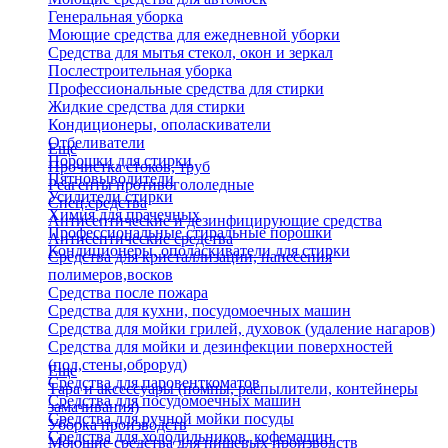
Генеральная уборка
Моющие средства для ежедневной уборки
Средства для мытья стекол, окон и зеркал
Послестроительная уборка
Профессиональные средства для стирки
Жидкие средства для стирки
Кондиционеры, ополаскиватели
Отбеливатели
Еще
Порошки для стирки
Прочистка стоков, труб
Пятновыводители
Реагенты противогололедные
Усилители стирки
Спец.средства
Химия для прачечных
Антисептические и дезинфицирующие средства
Профессиональные стиральные порошки
Антисептические средства
Кондиционеры, ополаскиватели для стирки
Средства для кристаллизации, нанесения
полимеров,восков
Средства после пожара
Средства для кухни, посудомоечных машин
Средства для мойки грилей, духовок (удаление нагаров)
Средства для мойки и дезинфекции поверхностей
(пол,стены,оброруд)
Еще
Средства для паровенткоматов
Тара и аксессуары (помпы, распылители, контейнеры
Средства для посудомоечных машин
замачивания)
Средства для ручной мойки посуды
Уборка производств
Средства для холодильников, кофемашин
Моющие средства для пищевых производств