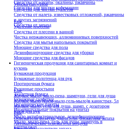
Средства от накипи, окалины, ржавчины
Уборка сан.узлов
Средства для чистки кофемашин
Средства для чистки туалетов
Средства от налета, известковых отложений, ржавчины
и других загрязнений
Еще
Средства от запаха
Удаление плесени
Средства от плесени в ванной
Чистка нержавеющих, аллюминиевых поверхностей
Средства для мытья напольных покрытий
Моющие средства для пола
Дезинфицирующие средства для уборки
Моющие средства для фасадов
Гигиеническая продукция для санитарных комнат и
кухонь
Бумажная продукция
Бумажные полотенца для рук
Протирочная бумага
Рулонные простыни
Еще
Туалетная бумага
Жидкое мыло, мыло-пена, шампуни, гели для душа
Бумажные салфетки
Жидкое мыло (крем-мыло,гель-мыло)в канистрах, 5л
Гигиенические пакеты
Жидкое мыло, гель для душа, шамп. с дозатором
Индивидуальные покрытия на унитаз
Крем для рук
Еще
Мыло антибактериальное, дезинфицирующее
Освежители воздуха, удалители, блокаторы запаха
Мыло, мыло-пена, гель для душа, шампунь в
Автоматические освежители воздуха
картриджах
Блокаторы, удалители запаха