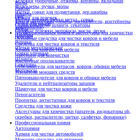
Тележки уборочные, отжимы, корзины, вкладыши
Вилы
Флаундеры, ручки, мопы
Грабли
Щетки, совки для подметания, дер.швабры
Лопаты
Еще
Отжим для тележек
Метлы, веники, щетки метал., совки
Тара и аксессуары (помпы, распылители, контейнеры
Ручки для швабр
Опрыскиватели, шланги, секаторы
замачивания)
Мопы
Садовые тележки, мотокосы, масла, лески
Профессиональная химия и акссесуары для химчистки
Швабры
Черенки
Основные средства для чистки ковров и мебели
Веники
Средства для чистки ковров и текстиля
Щетки металлические
Химия для химчистки мебели
Совки уличные
Преспреи для химчистки
Шланги
Кислотные ополаскиватели
Секаторы
Отбеливатели для матрасов, ковров, обивки мебели
Мотокосы
Усилители моющих средств
Пятновыводители для ковров и обивки мебели
Удалители и нейтрализаторы запахов
Шампуни для чистки ковров и мебели
Пеногасители
Пропитки, антистатики для ковров и текстиля
Средства для чистки кожи
Аксессуары для химчистки (шпателя, индикаторы ph,
скребки, распылители, щетки, салфетки, фонарики)
Профессиональная химия
Автохимия
Химия для чистки автомобилей
Моющие средства для автомоек