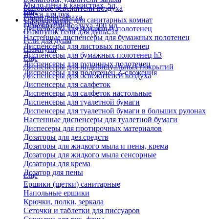
Мыло-пена в канистрах, 5л
Бытовые освежители воздуха
Еще
Паста для рук
Удалители запаха
Оборудование для санитарных комнат
Твердое мыло
Освежители воздуха 300 мл
Диспенсеры для бумажных полотенец
Шампуни, гели для душа,5л
Настенные диспенсеры для бумажных полотенец
Гели для душа
Диспенсеры для листовых полотенец
Шампуни
Диспенсеры для бумажных полотенец h3
Еще
Диспенсеры для рулонных полотенец
Диспенсеры для индивидуальных покрытий
Диспенсеры для полотенец Z-сложения
Диспенсеры для освежителей воздуха
Диспенсеры для салфеток
Диспенсеры для салфеток настольные
Диспенсеры для туалетной бумаги
Диспенсеры для туалетной бумаги в больших рулонах
Настенные диспенсеры для туалетной бумаги
Диспесеры для протирочных материалов
Дозаторы для дез.средств
Дозаторы для жидкого мыла и пены, крема
Дозаторы для жидкого мыла сенсорные
Дозаторы для крема
Дозатор для пены
Еще
Ершики (щетки) санитарные
Напольные ершики
Крючки, полки, зеркала
Сеточки и таблетки для писсуаров