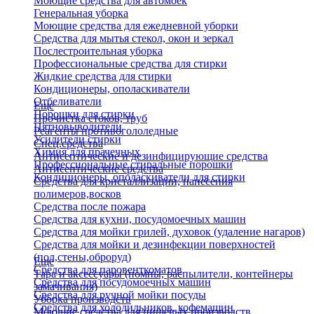
Моющие средства для автомоек
Генеральная уборка
Моющие средства для ежедневной уборки
Средства для мытья стекол, окон и зеркал
Послестроительная уборка
Профессиональные средства для стирки
Жидкие средства для стирки
Кондиционеры, ополаскиватели
Отбеливатели
Еще
Порошки для стирки
Прочистка стоков, труб
Пятновыводители
Реагенты противогололедные
Усилители стирки
Спец.средства
Химия для прачечных
Антисептические и дезинфицирующие средства
Профессиональные стиральные порошки
Антисептические средства
Кондиционеры, ополаскиватели для стирки
Средства для кристаллизации, нанесения
полимеров,восков
Средства после пожара
Средства для кухни, посудомоечных машин
Средства для мойки грилей, духовок (удаление нагаров)
Средства для мойки и дезинфекции поверхностей
(пол,стены,оброруд)
Еще
Средства для паровенткоматов
Тара и аксессуары (помпы, распылители, контейнеры
Средства для посудомоечных машин
замачивания)
Средства для ручной мойки посуды
Уборка производств
Средства для холодильников, кофемашин
Моющие средства для пищевых производств