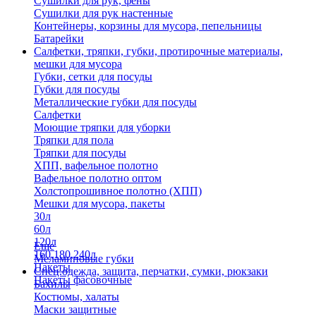
Сушилки для рук, фены
Сушилки для рук настенные
Контейнеры, корзины для мусора, пепельницы
Батарейки
Салфетки, тряпки, губки, протирочные материалы,
мешки для мусора
Губки, сетки для посуды
Губки для посуды
Металлические губки для посуды
Салфетки
Моющие тряпки для уборки
Тряпки для пола
Тряпки для посуды
ХПП, вафельное полотно
Вафельное полотно оптом
Холстопрошивное полотно (ХПП)
Мешки для мусора, пакеты
30л
60л
120л
Еще
160,180,240л
Меламиновые губки
Пакеты
Спец.одежда, защита, перчатки, сумки, рюкзаки
Пакеты фасовочные
Бахилы
Костюмы, халаты
Маски защитные