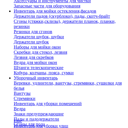
Аксессуары и инструменты для чистки
Запасные части для оборудования
Инвентарь для мойки остекления,фасадов
Держатели падов (скурблоки), пады, скотч-брайт
Сгоны (стяжки,склизы), держатели планок, планки,
резинки
Резинки для сгонов
Держатели шубок, шубки
Держатели шубок
Наборы для мойки окон
Скребки для стекол, лезвия
Лезвия для скребков
Ведра для мойки окон
Штанги телескопические
Кобура, колчаны, пояса, сумки
Уборочный инвентарь
Веревки, удлинтели, вантузы, стремянки, сушилки для
белья
Вантузы
Стремянки
Инвентарь для уборки помещений
Ведра
Знаки предупреждающие
Пады и падодержатели
Еще
Сгоны для пола
Инвентарь для уборки улиц