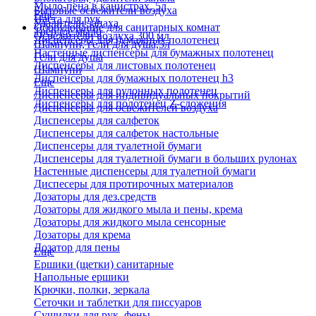
Мыло-пена в канистрах, 5л
Бытовые освежители воздуха
Еще
Паста для рук
Удалители запаха
Оборудование для санитарных комнат
Твердое мыло
Освежители воздуха 300 мл
Диспенсеры для бумажных полотенец
Шампуни, гели для душа,5л
Настенные диспенсеры для бумажных полотенец
Гели для душа
Диспенсеры для листовых полотенец
Шампуни
Диспенсеры для бумажных полотенец h3
Еще
Диспенсеры для рулонных полотенец
Диспенсеры для индивидуальных покрытий
Диспенсеры для полотенец Z-сложения
Диспенсеры для освежителей воздуха
Диспенсеры для салфеток
Диспенсеры для салфеток настольные
Диспенсеры для туалетной бумаги
Диспенсеры для туалетной бумаги в больших рулонах
Настенные диспенсеры для туалетной бумаги
Диспесеры для протирочных материалов
Дозаторы для дез.средств
Дозаторы для жидкого мыла и пены, крема
Дозаторы для жидкого мыла сенсорные
Дозаторы для крема
Дозатор для пены
Еще
Ершики (щетки) санитарные
Напольные ершики
Крючки, полки, зеркала
Сеточки и таблетки для писсуаров
Сушилки для рук, фены