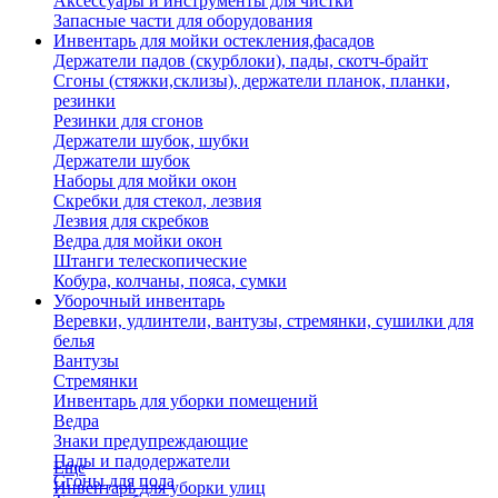
Аксессуары и инструменты для чистки
Запасные части для оборудования
Инвентарь для мойки остекления,фасадов
Держатели падов (скурблоки), пады, скотч-брайт
Сгоны (стяжки,склизы), держатели планок, планки,
резинки
Резинки для сгонов
Держатели шубок, шубки
Держатели шубок
Наборы для мойки окон
Скребки для стекол, лезвия
Лезвия для скребков
Ведра для мойки окон
Штанги телескопические
Кобура, колчаны, пояса, сумки
Уборочный инвентарь
Веревки, удлинтели, вантузы, стремянки, сушилки для
белья
Вантузы
Стремянки
Инвентарь для уборки помещений
Ведра
Знаки предупреждающие
Пады и падодержатели
Еще
Сгоны для пола
Инвентарь для уборки улиц