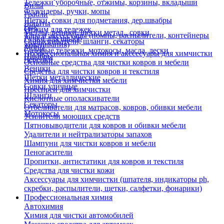
Тележки уборочные, отжимы, корзины, вкладыши
Вилы
Флаундеры, ручки, мопы
Грабли
Щетки, совки для подметания, дер.швабры
Лопаты
Еще
Отжим для тележек
Метлы, веники, щетки метал., совки
Тара и аксессуары (помпы, распылители, контейнеры
Ручки для швабр
Опрыскиватели, шланги, секаторы
замачивания)
Мопы
Садовые тележки, мотокосы, масла, лески
Профессиональная химия и акссесуары для химчистки
Швабры
Черенки
Основные средства для чистки ковров и мебели
Веники
Средства для чистки ковров и текстиля
Щетки металлические
Химия для химчистки мебели
Совки уличные
Преспреи для химчистки
Шланги
Кислотные ополаскиватели
Секаторы
Отбеливатели для матрасов, ковров, обивки мебели
Мотокосы
Усилители моющих средств
Пятновыводители для ковров и обивки мебели
Удалители и нейтрализаторы запахов
Шампуни для чистки ковров и мебели
Пеногасители
Пропитки, антистатики для ковров и текстиля
Средства для чистки кожи
Аксессуары для химчистки (шпателя, индикаторы ph,
скребки, распылители, щетки, салфетки, фонарики)
Профессиональная химия
Автохимия
Химия для чистки автомобилей