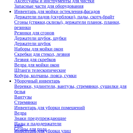
Аксессуары и инструменты для чистки
Запасные части для оборудования
Инвентарь для мойки остекления,фасадов
Держатели падов (скурблоки), пады, скотч-брайт
Сгоны (стяжки,склизы), держатели планок, планки,
резинки
Резинки для сгонов
Держатели шубок, шубки
Держатели шубок
Наборы для мойки окон
Скребки для стекол, лезвия
Лезвия для скребков
Ведра для мойки окон
Штанги телескопические
Кобура, колчаны, пояса, сумки
Уборочный инвентарь
Веревки, удлинтели, вантузы, стремянки, сушилки для
белья
Вантузы
Стремянки
Инвентарь для уборки помещений
Ведра
Знаки предупреждающие
Пады и падодержатели
Еще
Сгоны для пола
Инвентарь для уборки улиц