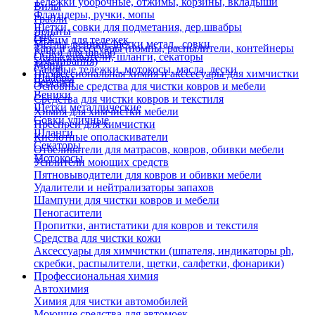
Тележки уборочные, отжимы, корзины, вкладыши
Вилы
Флаундеры, ручки, мопы
Грабли
Щетки, совки для подметания, дер.швабры
Лопаты
Еще
Отжим для тележек
Метлы, веники, щетки метал., совки
Тара и аксессуары (помпы, распылители, контейнеры
Ручки для швабр
Опрыскиватели, шланги, секаторы
замачивания)
Мопы
Садовые тележки, мотокосы, масла, лески
Профессиональная химия и акссесуары для химчистки
Швабры
Черенки
Основные средства для чистки ковров и мебели
Веники
Средства для чистки ковров и текстиля
Щетки металлические
Химия для химчистки мебели
Совки уличные
Преспреи для химчистки
Шланги
Кислотные ополаскиватели
Секаторы
Отбеливатели для матрасов, ковров, обивки мебели
Мотокосы
Усилители моющих средств
Пятновыводители для ковров и обивки мебели
Удалители и нейтрализаторы запахов
Шампуни для чистки ковров и мебели
Пеногасители
Пропитки, антистатики для ковров и текстиля
Средства для чистки кожи
Аксессуары для химчистки (шпателя, индикаторы ph,
скребки, распылители, щетки, салфетки, фонарики)
Профессиональная химия
Автохимия
Химия для чистки автомобилей
Моющие средства для автомоек