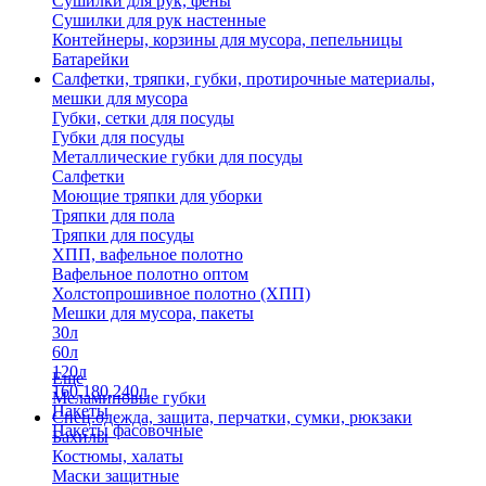
Сушилки для рук, фены
Сушилки для рук настенные
Контейнеры, корзины для мусора, пепельницы
Батарейки
Салфетки, тряпки, губки, протирочные материалы,
мешки для мусора
Губки, сетки для посуды
Губки для посуды
Металлические губки для посуды
Салфетки
Моющие тряпки для уборки
Тряпки для пола
Тряпки для посуды
ХПП, вафельное полотно
Вафельное полотно оптом
Холстопрошивное полотно (ХПП)
Мешки для мусора, пакеты
30л
60л
120л
Еще
160,180,240л
Меламиновые губки
Пакеты
Спец.одежда, защита, перчатки, сумки, рюкзаки
Пакеты фасовочные
Бахилы
Костюмы, халаты
Маски защитные