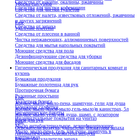
Средства от накипи, окалины, ржавчины
Уборка сан.узлов
Средства для чистки кофемашин
Средства для чистки туалетов
Средства от налета, известковых отложений, ржавчины
и других загрязнений
Еще
Средства от запаха
Удаление плесени
Средства от плесени в ванной
Чистка нержавеющих, аллюминиевых поверхностей
Средства для мытья напольных покрытий
Моющие средства для пола
Дезинфицирующие средства для уборки
Моющие средства для фасадов
Гигиеническая продукция для санитарных комнат и
кухонь
Бумажная продукция
Бумажные полотенца для рук
Протирочная бумага
Рулонные простыни
Еще
Туалетная бумага
Жидкое мыло, мыло-пена, шампуни, гели для душа
Бумажные салфетки
Жидкое мыло (крем-мыло,гель-мыло)в канистрах, 5л
Гигиенические пакеты
Жидкое мыло, гель для душа, шамп. с дозатором
Индивидуальные покрытия на унитаз
Крем для рук
Еще
Мыло антибактериальное, дезинфицирующее
Освежители воздуха, удалители, блокаторы запаха
Мыло, мыло-пена, гель для душа, шампунь в
Автоматические освежители воздуха
картриджах
Блокаторы, удалители запаха