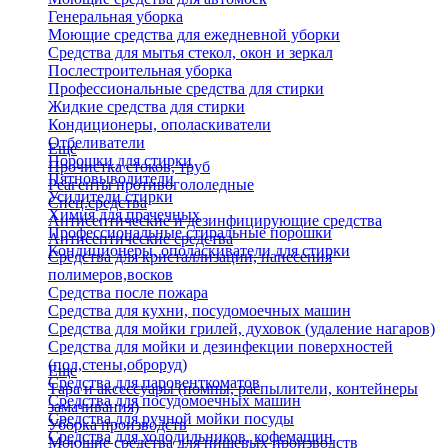
Генеральная уборка
Моющие средства для ежедневной уборки
Средства для мытья стекол, окон и зеркал
Послестроительная уборка
Профессиональные средства для стирки
Жидкие средства для стирки
Кондиционеры, ополаскиватели
Отбеливатели
Еще
Порошки для стирки
Прочистка стоков, труб
Пятновыводители
Реагенты противогололедные
Усилители стирки
Спец.средства
Химия для прачечных
Антисептические и дезинфицирующие средства
Профессиональные стиральные порошки
Антисептические средства
Кондиционеры, ополаскиватели для стирки
Средства для кристаллизации, нанесения
полимеров,восков
Средства после пожара
Средства для кухни, посудомоечных машин
Средства для мойки грилей, духовок (удаление нагаров)
Средства для мойки и дезинфекции поверхностей
(пол,стены,оброруд)
Еще
Средства для паровенткоматов
Тара и аксессуары (помпы, распылители, контейнеры
Средства для посудомоечных машин
замачивания)
Средства для ручной мойки посуды
Уборка производств
Средства для холодильников, кофемашин
Моющие средства для пищевых производств