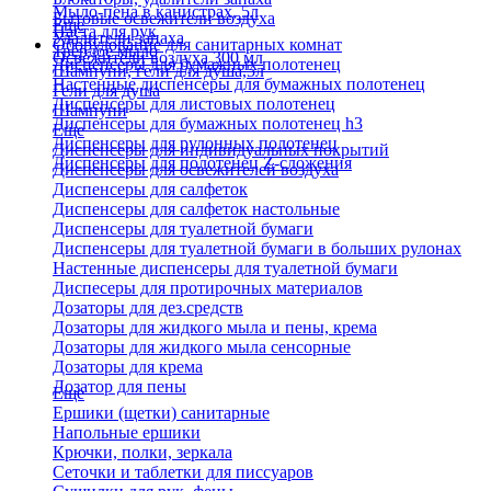
Мыло-пена в канистрах, 5л
Бытовые освежители воздуха
Еще
Паста для рук
Удалители запаха
Оборудование для санитарных комнат
Твердое мыло
Освежители воздуха 300 мл
Диспенсеры для бумажных полотенец
Шампуни, гели для душа,5л
Настенные диспенсеры для бумажных полотенец
Гели для душа
Диспенсеры для листовых полотенец
Шампуни
Диспенсеры для бумажных полотенец h3
Еще
Диспенсеры для рулонных полотенец
Диспенсеры для индивидуальных покрытий
Диспенсеры для полотенец Z-сложения
Диспенсеры для освежителей воздуха
Диспенсеры для салфеток
Диспенсеры для салфеток настольные
Диспенсеры для туалетной бумаги
Диспенсеры для туалетной бумаги в больших рулонах
Настенные диспенсеры для туалетной бумаги
Диспесеры для протирочных материалов
Дозаторы для дез.средств
Дозаторы для жидкого мыла и пены, крема
Дозаторы для жидкого мыла сенсорные
Дозаторы для крема
Дозатор для пены
Еще
Ершики (щетки) санитарные
Напольные ершики
Крючки, полки, зеркала
Сеточки и таблетки для писсуаров