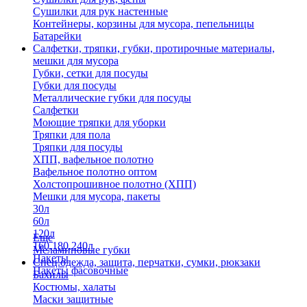
Сушилки для рук настенные
Контейнеры, корзины для мусора, пепельницы
Батарейки
Салфетки, тряпки, губки, протирочные материалы,
мешки для мусора
Губки, сетки для посуды
Губки для посуды
Металлические губки для посуды
Салфетки
Моющие тряпки для уборки
Тряпки для пола
Тряпки для посуды
ХПП, вафельное полотно
Вафельное полотно оптом
Холстопрошивное полотно (ХПП)
Мешки для мусора, пакеты
30л
60л
120л
Еще
160,180,240л
Меламиновые губки
Пакеты
Спец.одежда, защита, перчатки, сумки, рюкзаки
Пакеты фасовочные
Бахилы
Костюмы, халаты
Маски защитные