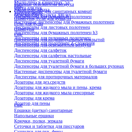
Мыло-пена в канистрах, 5л
Бытовые освежители воздуха
Еще
Паста для рук
Удалители запаха
Оборудование для санитарных комнат
Твердое мыло
Освежители воздуха 300 мл
Диспенсеры для бумажных полотенец
Шампуни, гели для душа,5л
Настенные диспенсеры для бумажных полотенец
Гели для душа
Диспенсеры для листовых полотенец
Шампуни
Диспенсеры для бумажных полотенец h3
Еще
Диспенсеры для рулонных полотенец
Диспенсеры для индивидуальных покрытий
Диспенсеры для полотенец Z-сложения
Диспенсеры для освежителей воздуха
Диспенсеры для салфеток
Диспенсеры для салфеток настольные
Диспенсеры для туалетной бумаги
Диспенсеры для туалетной бумаги в больших рулонах
Настенные диспенсеры для туалетной бумаги
Диспесеры для протирочных материалов
Дозаторы для дез.средств
Дозаторы для жидкого мыла и пены, крема
Дозаторы для жидкого мыла сенсорные
Дозаторы для крема
Дозатор для пены
Еще
Ершики (щетки) санитарные
Напольные ершики
Крючки, полки, зеркала
Сеточки и таблетки для писсуаров
Сушилки для рук, фены