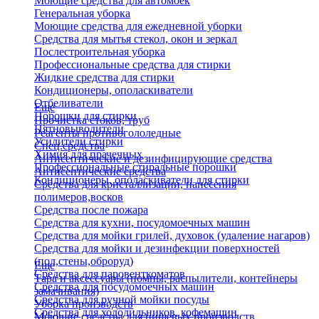
Моющие средства для автомоек
Генеральная уборка
Моющие средства для ежедневной уборки
Средства для мытья стекол, окон и зеркал
Послестроительная уборка
Профессиональные средства для стирки
Жидкие средства для стирки
Кондиционеры, ополаскиватели
Отбеливатели
Еще
Порошки для стирки
Прочистка стоков, труб
Пятновыводители
Реагенты противогололедные
Усилители стирки
Спец.средства
Химия для прачечных
Антисептические и дезинфицирующие средства
Профессиональные стиральные порошки
Антисептические средства
Кондиционеры, ополаскиватели для стирки
Средства для кристаллизации, нанесения
полимеров,восков
Средства после пожара
Средства для кухни, посудомоечных машин
Средства для мойки грилей, духовок (удаление нагаров)
Средства для мойки и дезинфекции поверхностей
(пол,стены,оброруд)
Еще
Средства для паровенткоматов
Тара и аксессуары (помпы, распылители, контейнеры
Средства для посудомоечных машин
замачивания)
Средства для ручной мойки посуды
Уборка производств
Средства для холодильников, кофемашин
Моющие средства для пищевых производств