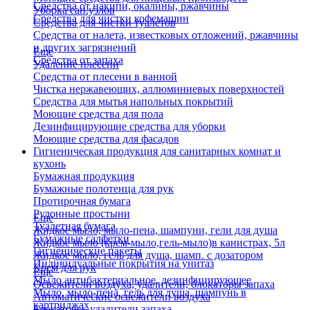
Средства от накипи, окалины, ржавчины
Уборка сан.узлов
Средства для чистки кофемашин
Средства для чистки туалетов
Средства от налета, известковых отложений, ржавчины
и других загрязнений
Еще
Средства от запаха
Удаление плесени
Средства от плесени в ванной
Чистка нержавеющих, аллюминиевых поверхностей
Средства для мытья напольных покрытий
Моющие средства для пола
Дезинфицирующие средства для уборки
Моющие средства для фасадов
Гигиеническая продукция для санитарных комнат и
кухонь
Бумажная продукция
Бумажные полотенца для рук
Протирочная бумага
Рулонные простыни
Еще
Туалетная бумага
Жидкое мыло, мыло-пена, шампуни, гели для душа
Бумажные салфетки
Жидкое мыло (крем-мыло,гель-мыло)в канистрах, 5л
Гигиенические пакеты
Жидкое мыло, гель для душа, шамп. с дозатором
Индивидуальные покрытия на унитаз
Крем для рук
Еще
Мыло антибактериальное, дезинфицирующее
Освежители воздуха, удалители, блокаторы запаха
Мыло, мыло-пена, гель для душа, шампунь в
Автоматические освежители воздуха
картриджах
Блокаторы, удалители запаха