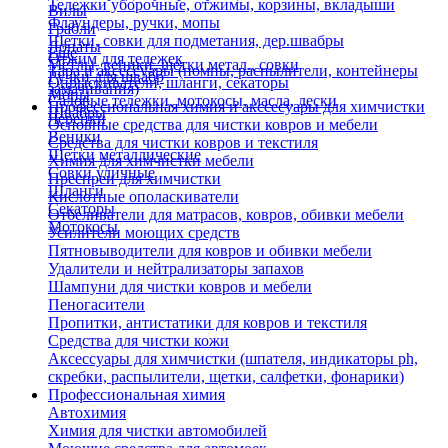
Тележки уборочные, отжимы, корзины, вкладыши
Вилы
Флаундеры, ручки, мопы
Грабли
Щетки, совки для подметания, дер.швабры
Лопаты
Еще
Отжим для тележек
Метлы, веники, щетки метал., совки
Тара и аксессуары (помпы, распылители, контейнеры
Ручки для швабр
Опрыскиватели, шланги, секаторы
замачивания)
Мопы
Садовые тележки, мотокосы, масла, лески
Профессиональная химия и акссесуары для химчистки
Швабры
Черенки
Основные средства для чистки ковров и мебели
Веники
Средства для чистки ковров и текстиля
Щетки металлические
Химия для химчистки мебели
Совки уличные
Преспреи для химчистки
Шланги
Кислотные ополаскиватели
Секаторы
Отбеливатели для матрасов, ковров, обивки мебели
Мотокосы
Усилители моющих средств
Пятновыводители для ковров и обивки мебели
Удалители и нейтрализаторы запахов
Шампуни для чистки ковров и мебели
Пеногасители
Пропитки, антистатики для ковров и текстиля
Средства для чистки кожи
Аксессуары для химчистки (шпателя, индикаторы ph,
скребки, распылители, щетки, салфетки, фонарики)
Профессиональная химия
Автохимия
Химия для чистки автомобилей