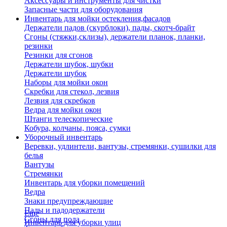
Аксессуары и инструменты для чистки
Запасные части для оборудования
Инвентарь для мойки остекления,фасадов
Держатели падов (скурблоки), пады, скотч-брайт
Сгоны (стяжки,склизы), держатели планок, планки,
резинки
Резинки для сгонов
Держатели шубок, шубки
Держатели шубок
Наборы для мойки окон
Скребки для стекол, лезвия
Лезвия для скребков
Ведра для мойки окон
Штанги телескопические
Кобура, колчаны, пояса, сумки
Уборочный инвентарь
Веревки, удлинтели, вантузы, стремянки, сушилки для
белья
Вантузы
Стремянки
Инвентарь для уборки помещений
Ведра
Знаки предупреждающие
Пады и падодержатели
Еще
Сгоны для пола
Инвентарь для уборки улиц