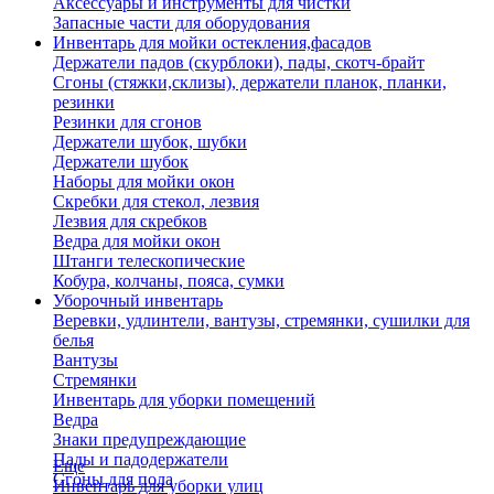
Аксессуары и инструменты для чистки
Запасные части для оборудования
Инвентарь для мойки остекления,фасадов
Держатели падов (скурблоки), пады, скотч-брайт
Сгоны (стяжки,склизы), держатели планок, планки,
резинки
Резинки для сгонов
Держатели шубок, шубки
Держатели шубок
Наборы для мойки окон
Скребки для стекол, лезвия
Лезвия для скребков
Ведра для мойки окон
Штанги телескопические
Кобура, колчаны, пояса, сумки
Уборочный инвентарь
Веревки, удлинтели, вантузы, стремянки, сушилки для
белья
Вантузы
Стремянки
Инвентарь для уборки помещений
Ведра
Знаки предупреждающие
Пады и падодержатели
Еще
Сгоны для пола
Инвентарь для уборки улиц