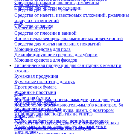
Средства от накипи, окалины, ржавчины
Уборка сан.узлов
Средства для чистки кофемашин
Средства для чистки туалетов
Средства от налета, известковых отложений, ржавчины
и других загрязнений
Еще
Средства от запаха
Удаление плесени
Средства от плесени в ванной
Чистка нержавеющих, аллюминиевых поверхностей
Средства для мытья напольных покрытий
Моющие средства для пола
Дезинфицирующие средства для уборки
Моющие средства для фасадов
Гигиеническая продукция для санитарных комнат и
кухонь
Бумажная продукция
Бумажные полотенца для рук
Протирочная бумага
Рулонные простыни
Еще
Туалетная бумага
Жидкое мыло, мыло-пена, шампуни, гели для душа
Бумажные салфетки
Жидкое мыло (крем-мыло,гель-мыло)в канистрах, 5л
Гигиенические пакеты
Жидкое мыло, гель для душа, шамп. с дозатором
Индивидуальные покрытия на унитаз
Крем для рук
Еще
Мыло антибактериальное, дезинфицирующее
Освежители воздуха, удалители, блокаторы запаха
Мыло, мыло-пена, гель для душа, шампунь в
Автоматические освежители воздуха
картриджах
Блокаторы, удалители запаха