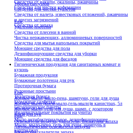
Средства от накипи, окалины, ржавчины
Уборка сан.узлов
Средства для чистки кофемашин
Средства для чистки туалетов
Средства от налета, известковых отложений, ржавчины
и других загрязнений
Еще
Средства от запаха
Удаление плесени
Средства от плесени в ванной
Чистка нержавеющих, аллюминиевых поверхностей
Средства для мытья напольных покрытий
Моющие средства для пола
Дезинфицирующие средства для уборки
Моющие средства для фасадов
Гигиеническая продукция для санитарных комнат и
кухонь
Бумажная продукция
Бумажные полотенца для рук
Протирочная бумага
Рулонные простыни
Еще
Туалетная бумага
Жидкое мыло, мыло-пена, шампуни, гели для душа
Бумажные салфетки
Жидкое мыло (крем-мыло,гель-мыло)в канистрах, 5л
Гигиенические пакеты
Жидкое мыло, гель для душа, шамп. с дозатором
Индивидуальные покрытия на унитаз
Крем для рук
Еще
Мыло антибактериальное, дезинфицирующее
Освежители воздуха, удалители, блокаторы запаха
Мыло, мыло-пена, гель для душа, шампунь в
Автоматические освежители воздуха
картриджах
Блокаторы, удалители запаха