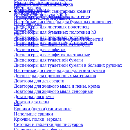
Мыло-пена в канистрах, 5л
Бытовые освежители воздуха
Еще
Паста для рук
Удалители запаха
Оборудование для санитарных комнат
Твердое мыло
Освежители воздуха 300 мл
Диспенсеры для бумажных полотенец
Шампуни, гели для душа,5л
Настенные диспенсеры для бумажных полотенец
Гели для душа
Диспенсеры для листовых полотенец
Шампуни
Диспенсеры для бумажных полотенец h3
Еще
Диспенсеры для рулонных полотенец
Диспенсеры для индивидуальных покрытий
Диспенсеры для полотенец Z-сложения
Диспенсеры для освежителей воздуха
Диспенсеры для салфеток
Диспенсеры для салфеток настольные
Диспенсеры для туалетной бумаги
Диспенсеры для туалетной бумаги в больших рулонах
Настенные диспенсеры для туалетной бумаги
Диспесеры для протирочных материалов
Дозаторы для дез.средств
Дозаторы для жидкого мыла и пены, крема
Дозаторы для жидкого мыла сенсорные
Дозаторы для крема
Дозатор для пены
Еще
Ершики (щетки) санитарные
Напольные ершики
Крючки, полки, зеркала
Сеточки и таблетки для писсуаров
Сушилки для рук, фены