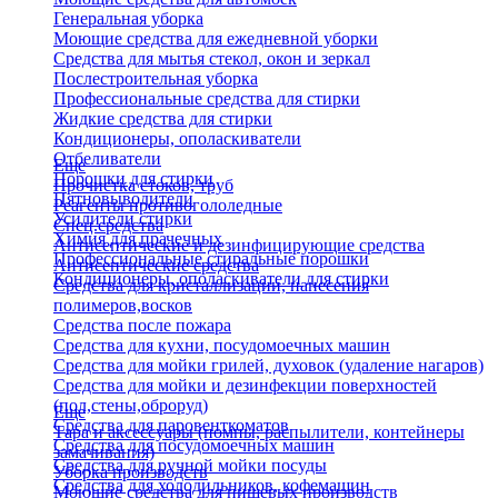
Генеральная уборка
Моющие средства для ежедневной уборки
Средства для мытья стекол, окон и зеркал
Послестроительная уборка
Профессиональные средства для стирки
Жидкие средства для стирки
Кондиционеры, ополаскиватели
Отбеливатели
Еще
Порошки для стирки
Прочистка стоков, труб
Пятновыводители
Реагенты противогололедные
Усилители стирки
Спец.средства
Химия для прачечных
Антисептические и дезинфицирующие средства
Профессиональные стиральные порошки
Антисептические средства
Кондиционеры, ополаскиватели для стирки
Средства для кристаллизации, нанесения
полимеров,восков
Средства после пожара
Средства для кухни, посудомоечных машин
Средства для мойки грилей, духовок (удаление нагаров)
Средства для мойки и дезинфекции поверхностей
(пол,стены,оброруд)
Еще
Средства для паровенткоматов
Тара и аксессуары (помпы, распылители, контейнеры
Средства для посудомоечных машин
замачивания)
Средства для ручной мойки посуды
Уборка производств
Средства для холодильников, кофемашин
Моющие средства для пищевых производств