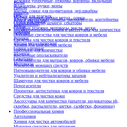
Тележки уборочные, отжимы, корзины, вкладыши
Вилы
Флаундеры, ручки, мопы
Грабли
Щетки, совки для подметания, дер.швабры
Лопаты
Еще
Отжим для тележек
Метлы, веники, щетки метал., совки
Тара и аксессуары (помпы, распылители, контейнеры
Ручки для швабр
Опрыскиватели, шланги, секаторы
замачивания)
Мопы
Садовые тележки, мотокосы, масла, лески
Профессиональная химия и акссесуары для химчистки
Швабры
Черенки
Основные средства для чистки ковров и мебели
Веники
Средства для чистки ковров и текстиля
Щетки металлические
Химия для химчистки мебели
Совки уличные
Преспреи для химчистки
Шланги
Кислотные ополаскиватели
Секаторы
Отбеливатели для матрасов, ковров, обивки мебели
Мотокосы
Усилители моющих средств
Пятновыводители для ковров и обивки мебели
Удалители и нейтрализаторы запахов
Шампуни для чистки ковров и мебели
Пеногасители
Пропитки, антистатики для ковров и текстиля
Средства для чистки кожи
Аксессуары для химчистки (шпателя, индикаторы ph,
скребки, распылители, щетки, салфетки, фонарики)
Профессиональная химия
Автохимия
Химия для чистки автомобилей
Моющие средства для автомоек