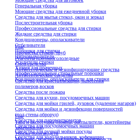
Моющие средства для автомоек
Генеральная уборка
Моющие средства для ежедневной уборки
Средства для мытья стекол, окон и зеркал
Послестроительная уборка
Профессиональные средства для стирки
Жидкие средства для стирки
Кондиционеры, ополаскиватели
Отбеливатели
Еще
Порошки для стирки
Прочистка стоков, труб
Пятновыводители
Реагенты противогололедные
Усилители стирки
Спец.средства
Химия для прачечных
Антисептические и дезинфицирующие средства
Профессиональные стиральные порошки
Антисептические средства
Кондиционеры, ополаскиватели для стирки
Средства для кристаллизации, нанесения
полимеров,восков
Средства после пожара
Средства для кухни, посудомоечных машин
Средства для мойки грилей, духовок (удаление нагаров)
Средства для мойки и дезинфекции поверхностей
(пол,стены,оброруд)
Еще
Средства для паровенткоматов
Тара и аксессуары (помпы, распылители, контейнеры
Средства для посудомоечных машин
замачивания)
Средства для ручной мойки посуды
Уборка производств
Средства для холодильников, кофемашин
Моющие средства для пищевых производств