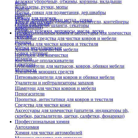
Тележки уборочные, отжимы, корзины, вкладыши
Вилы
Флаундеры, ручки, мопы
Грабли
Щетки, совки для подметания, дер.швабры
Лопаты
Еще
Отжим для тележек
Метлы, веники, щетки метал., совки
Тара и аксессуары (помпы, распылители, контейнеры
Ручки для швабр
Опрыскиватели, шланги, секаторы
замачивания)
Мопы
Садовые тележки, мотокосы, масла, лески
Профессиональная химия и акссесуары для химчистки
Швабры
Черенки
Основные средства для чистки ковров и мебели
Веники
Средства для чистки ковров и текстиля
Щетки металлические
Химия для химчистки мебели
Совки уличные
Преспреи для химчистки
Шланги
Кислотные ополаскиватели
Секаторы
Отбеливатели для матрасов, ковров, обивки мебели
Мотокосы
Усилители моющих средств
Пятновыводители для ковров и обивки мебели
Удалители и нейтрализаторы запахов
Шампуни для чистки ковров и мебели
Пеногасители
Пропитки, антистатики для ковров и текстиля
Средства для чистки кожи
Аксессуары для химчистки (шпателя, индикаторы ph,
скребки, распылители, щетки, салфетки, фонарики)
Профессиональная химия
Автохимия
Химия для чистки автомобилей