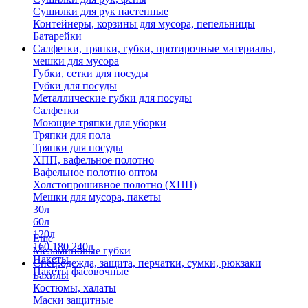
Сушилки для рук настенные
Контейнеры, корзины для мусора, пепельницы
Батарейки
Салфетки, тряпки, губки, протирочные материалы,
мешки для мусора
Губки, сетки для посуды
Губки для посуды
Металлические губки для посуды
Салфетки
Моющие тряпки для уборки
Тряпки для пола
Тряпки для посуды
ХПП, вафельное полотно
Вафельное полотно оптом
Холстопрошивное полотно (ХПП)
Мешки для мусора, пакеты
30л
60л
120л
Еще
160,180,240л
Меламиновые губки
Пакеты
Спец.одежда, защита, перчатки, сумки, рюкзаки
Пакеты фасовочные
Бахилы
Костюмы, халаты
Маски защитные