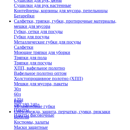
Сушилки для рук, фены
Сушилки для рук настенные
Контейнеры, корзины для мусора, пепельницы
Батарейки
Салфетки, тряпки, губки, протирочные материалы,
мешки для мусора
Губки, сетки для посуды
Губки для посуды
Металлические губки для посуды
Салфетки
Моющие тряпки для уборки
Тряпки для пола
Тряпки для посуды
ХПП, вафельное полотно
Вафельное полотно оптом
Холстопрошивное полотно (ХПП)
Мешки для мусора, пакеты
30л
60л
120л
Еще
160,180,240л
Меламиновые губки
Пакеты
Спец.одежда, защита, перчатки, сумки, рюкзаки
Пакеты фасовочные
Бахилы
Костюмы, халаты
Маски защитные