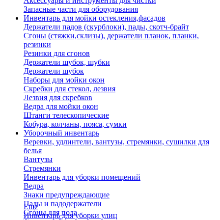
Аксессуары и инструменты для чистки
Запасные части для оборудования
Инвентарь для мойки остекления,фасадов
Держатели падов (скурблоки), пады, скотч-брайт
Сгоны (стяжки,склизы), держатели планок, планки,
резинки
Резинки для сгонов
Держатели шубок, шубки
Держатели шубок
Наборы для мойки окон
Скребки для стекол, лезвия
Лезвия для скребков
Ведра для мойки окон
Штанги телескопические
Кобура, колчаны, пояса, сумки
Уборочный инвентарь
Веревки, удлинтели, вантузы, стремянки, сушилки для
белья
Вантузы
Стремянки
Инвентарь для уборки помещений
Ведра
Знаки предупреждающие
Пады и падодержатели
Еще
Сгоны для пола
Инвентарь для уборки улиц