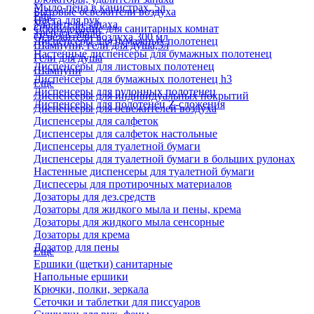
Мыло-пена в канистрах, 5л
Бытовые освежители воздуха
Еще
Паста для рук
Удалители запаха
Оборудование для санитарных комнат
Твердое мыло
Освежители воздуха 300 мл
Диспенсеры для бумажных полотенец
Шампуни, гели для душа,5л
Настенные диспенсеры для бумажных полотенец
Гели для душа
Диспенсеры для листовых полотенец
Шампуни
Диспенсеры для бумажных полотенец h3
Еще
Диспенсеры для рулонных полотенец
Диспенсеры для индивидуальных покрытий
Диспенсеры для полотенец Z-сложения
Диспенсеры для освежителей воздуха
Диспенсеры для салфеток
Диспенсеры для салфеток настольные
Диспенсеры для туалетной бумаги
Диспенсеры для туалетной бумаги в больших рулонах
Настенные диспенсеры для туалетной бумаги
Диспесеры для протирочных материалов
Дозаторы для дез.средств
Дозаторы для жидкого мыла и пены, крема
Дозаторы для жидкого мыла сенсорные
Дозаторы для крема
Дозатор для пены
Еще
Ершики (щетки) санитарные
Напольные ершики
Крючки, полки, зеркала
Сеточки и таблетки для писсуаров