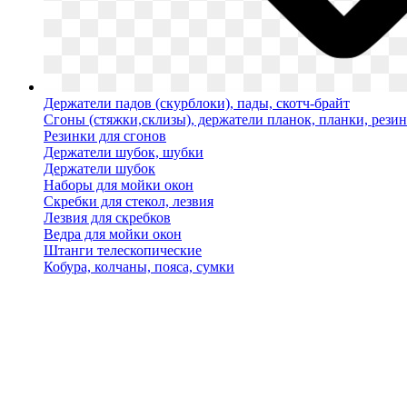
Держатели падов (скурблоки), пады, скотч-брайт
Сгоны (стяжки,склизы), держатели планок, планки, рези
Резинки для сгонов
Держатели шубок, шубки
Держатели шубок
Наборы для мойки окон
Скребки для стекол, лезвия
Лезвия для скребков
Ведра для мойки окон
Штанги телескопические
Кобура, колчаны, пояса, сумки