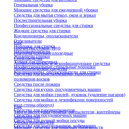
Генеральная уборка
Моющие средства для ежедневной уборки
Средства для мытья стекол, окон и зеркал
Послестроительная уборка
Профессиональные средства для стирки
Жидкие средства для стирки
Кондиционеры, ополаскиватели
Отбеливатели
Еще
Порошки для стирки
Прочистка стоков, труб
Пятновыводители
Реагенты противогололедные
Усилители стирки
Спец.средства
Химия для прачечных
Антисептические и дезинфицирующие средства
Профессиональные стиральные порошки
Антисептические средства
Кондиционеры, ополаскиватели для стирки
Средства для кристаллизации, нанесения
полимеров,восков
Средства после пожара
Средства для кухни, посудомоечных машин
Средства для мойки грилей, духовок (удаление нагаров)
Средства для мойки и дезинфекции поверхностей
(пол,стены,оброруд)
Еще
Средства для паровенткоматов
Тара и аксессуары (помпы, распылители, контейнеры
Средства для посудомоечных машин
замачивания)
Средства для ручной мойки посуды
Уборка производств
Средства для холодильников, кофемашин
Моющие средства для пищевых производств