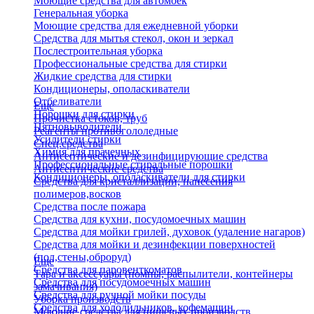
Моющие средства для автомоек
Генеральная уборка
Моющие средства для ежедневной уборки
Средства для мытья стекол, окон и зеркал
Послестроительная уборка
Профессиональные средства для стирки
Жидкие средства для стирки
Кондиционеры, ополаскиватели
Отбеливатели
Еще
Порошки для стирки
Прочистка стоков, труб
Пятновыводители
Реагенты противогололедные
Усилители стирки
Спец.средства
Химия для прачечных
Антисептические и дезинфицирующие средства
Профессиональные стиральные порошки
Антисептические средства
Кондиционеры, ополаскиватели для стирки
Средства для кристаллизации, нанесения
полимеров,восков
Средства после пожара
Средства для кухни, посудомоечных машин
Средства для мойки грилей, духовок (удаление нагаров)
Средства для мойки и дезинфекции поверхностей
(пол,стены,оброруд)
Еще
Средства для паровенткоматов
Тара и аксессуары (помпы, распылители, контейнеры
Средства для посудомоечных машин
замачивания)
Средства для ручной мойки посуды
Уборка производств
Средства для холодильников, кофемашин
Моющие средства для пищевых производств