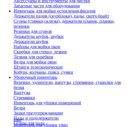
Аксессуары и инструменты для чистки
Запасные части для оборудования
Инвентарь для мойки остекления,фасадов
Держатели падов (скурблоки), пады, скотч-брайт
Сгоны (стяжки,склизы), держатели планок, планки,
резинки
Резинки для сгонов
Держатели шубок, шубки
Держатели шубок
Наборы для мойки окон
Скребки для стекол, лезвия
Лезвия для скребков
Ведра для мойки окон
Штанги телескопические
Кобура, колчаны, пояса, сумки
Уборочный инвентарь
Веревки, удлинтели, вантузы, стремянки, сушилки для
белья
Вантузы
Стремянки
Инвентарь для уборки помещений
Ведра
Знаки предупреждающие
Пады и падодержатели
Еще
Сгоны для пола
Инвентарь для уборки улиц