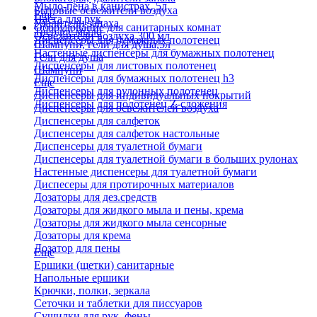
Мыло-пена в канистрах, 5л
Бытовые освежители воздуха
Еще
Паста для рук
Удалители запаха
Оборудование для санитарных комнат
Твердое мыло
Освежители воздуха 300 мл
Диспенсеры для бумажных полотенец
Шампуни, гели для душа,5л
Настенные диспенсеры для бумажных полотенец
Гели для душа
Диспенсеры для листовых полотенец
Шампуни
Диспенсеры для бумажных полотенец h3
Еще
Диспенсеры для рулонных полотенец
Диспенсеры для индивидуальных покрытий
Диспенсеры для полотенец Z-сложения
Диспенсеры для освежителей воздуха
Диспенсеры для салфеток
Диспенсеры для салфеток настольные
Диспенсеры для туалетной бумаги
Диспенсеры для туалетной бумаги в больших рулонах
Настенные диспенсеры для туалетной бумаги
Диспесеры для протирочных материалов
Дозаторы для дез.средств
Дозаторы для жидкого мыла и пены, крема
Дозаторы для жидкого мыла сенсорные
Дозаторы для крема
Дозатор для пены
Еще
Ершики (щетки) санитарные
Напольные ершики
Крючки, полки, зеркала
Сеточки и таблетки для писсуаров
Сушилки для рук, фены