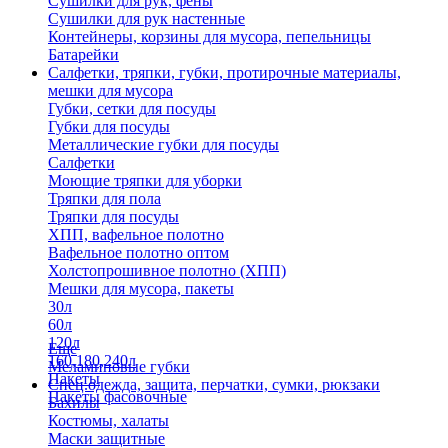
Сушилки для рук, фены
Сушилки для рук настенные
Контейнеры, корзины для мусора, пепельницы
Батарейки
Салфетки, тряпки, губки, протирочные материалы,
мешки для мусора
Губки, сетки для посуды
Губки для посуды
Металлические губки для посуды
Салфетки
Моющие тряпки для уборки
Тряпки для пола
Тряпки для посуды
ХПП, вафельное полотно
Вафельное полотно оптом
Холстопрошивное полотно (ХПП)
Мешки для мусора, пакеты
30л
60л
120л
Еще
160,180,240л
Меламиновые губки
Пакеты
Спец.одежда, защита, перчатки, сумки, рюкзаки
Пакеты фасовочные
Бахилы
Костюмы, халаты
Маски защитные