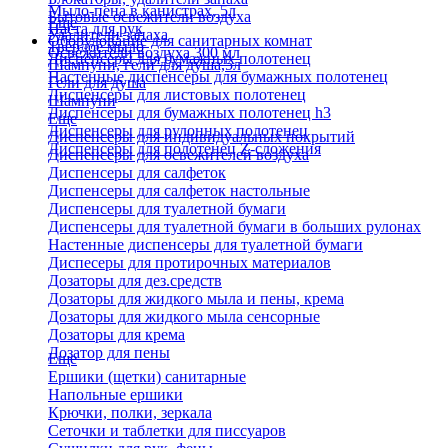
Мыло-пена в канистрах, 5л
Бытовые освежители воздуха
Еще
Паста для рук
Удалители запаха
Оборудование для санитарных комнат
Твердое мыло
Освежители воздуха 300 мл
Диспенсеры для бумажных полотенец
Шампуни, гели для душа,5л
Настенные диспенсеры для бумажных полотенец
Гели для душа
Диспенсеры для листовых полотенец
Шампуни
Диспенсеры для бумажных полотенец h3
Еще
Диспенсеры для рулонных полотенец
Диспенсеры для индивидуальных покрытий
Диспенсеры для полотенец Z-сложения
Диспенсеры для освежителей воздуха
Диспенсеры для салфеток
Диспенсеры для салфеток настольные
Диспенсеры для туалетной бумаги
Диспенсеры для туалетной бумаги в больших рулонах
Настенные диспенсеры для туалетной бумаги
Диспесеры для протирочных материалов
Дозаторы для дез.средств
Дозаторы для жидкого мыла и пены, крема
Дозаторы для жидкого мыла сенсорные
Дозаторы для крема
Дозатор для пены
Еще
Ершики (щетки) санитарные
Напольные ершики
Крючки, полки, зеркала
Сеточки и таблетки для писсуаров