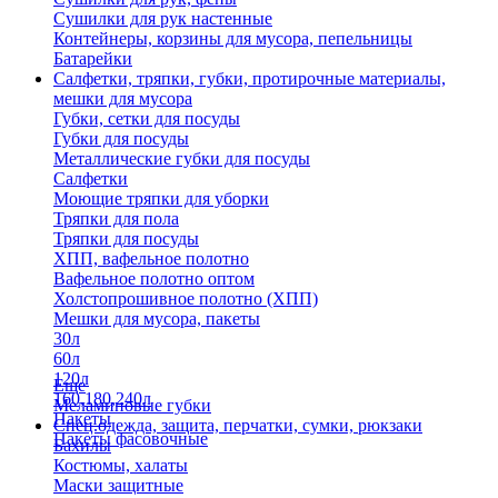
Сушилки для рук настенные
Контейнеры, корзины для мусора, пепельницы
Батарейки
Салфетки, тряпки, губки, протирочные материалы,
мешки для мусора
Губки, сетки для посуды
Губки для посуды
Металлические губки для посуды
Салфетки
Моющие тряпки для уборки
Тряпки для пола
Тряпки для посуды
ХПП, вафельное полотно
Вафельное полотно оптом
Холстопрошивное полотно (ХПП)
Мешки для мусора, пакеты
30л
60л
120л
Еще
160,180,240л
Меламиновые губки
Пакеты
Спец.одежда, защита, перчатки, сумки, рюкзаки
Пакеты фасовочные
Бахилы
Костюмы, халаты
Маски защитные