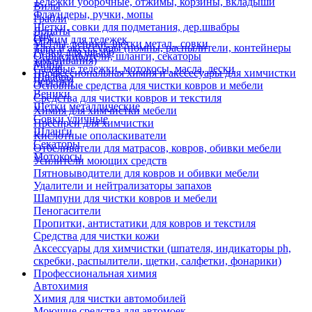
Тележки уборочные, отжимы, корзины, вкладыши
Вилы
Флаундеры, ручки, мопы
Грабли
Щетки, совки для подметания, дер.швабры
Лопаты
Еще
Отжим для тележек
Метлы, веники, щетки метал., совки
Тара и аксессуары (помпы, распылители, контейнеры
Ручки для швабр
Опрыскиватели, шланги, секаторы
замачивания)
Мопы
Садовые тележки, мотокосы, масла, лески
Профессиональная химия и акссесуары для химчистки
Швабры
Черенки
Основные средства для чистки ковров и мебели
Веники
Средства для чистки ковров и текстиля
Щетки металлические
Химия для химчистки мебели
Совки уличные
Преспреи для химчистки
Шланги
Кислотные ополаскиватели
Секаторы
Отбеливатели для матрасов, ковров, обивки мебели
Мотокосы
Усилители моющих средств
Пятновыводители для ковров и обивки мебели
Удалители и нейтрализаторы запахов
Шампуни для чистки ковров и мебели
Пеногасители
Пропитки, антистатики для ковров и текстиля
Средства для чистки кожи
Аксессуары для химчистки (шпателя, индикаторы ph,
скребки, распылители, щетки, салфетки, фонарики)
Профессиональная химия
Автохимия
Химия для чистки автомобилей
Моющие средства для автомоек