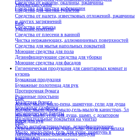
Средства от накипи, окалины, ржавчины
Уборка сан.узлов
Средства для чистки кофемашин
Средства для чистки туалетов
Средства от налета, известковых отложений, ржавчины
и других загрязнений
Еще
Средства от запаха
Удаление плесени
Средства от плесени в ванной
Чистка нержавеющих, аллюминиевых поверхностей
Средства для мытья напольных покрытий
Моющие средства для пола
Дезинфицирующие средства для уборки
Моющие средства для фасадов
Гигиеническая продукция для санитарных комнат и
кухонь
Бумажная продукция
Бумажные полотенца для рук
Протирочная бумага
Рулонные простыни
Еще
Туалетная бумага
Жидкое мыло, мыло-пена, шампуни, гели для душа
Бумажные салфетки
Жидкое мыло (крем-мыло,гель-мыло)в канистрах, 5л
Гигиенические пакеты
Жидкое мыло, гель для душа, шамп. с дозатором
Индивидуальные покрытия на унитаз
Крем для рук
Еще
Мыло антибактериальное, дезинфицирующее
Освежители воздуха, удалители, блокаторы запаха
Мыло, мыло-пена, гель для душа, шампунь в
Автоматические освежители воздуха
картриджах
Блокаторы, удалители запаха