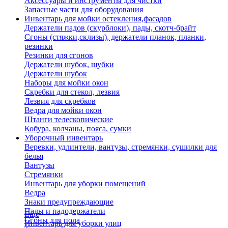
Аксессуары и инструменты для чистки
Запасные части для оборудования
Инвентарь для мойки остекления,фасадов
Держатели падов (скурблоки), пады, скотч-брайт
Сгоны (стяжки,склизы), держатели планок, планки,
резинки
Резинки для сгонов
Держатели шубок, шубки
Держатели шубок
Наборы для мойки окон
Скребки для стекол, лезвия
Лезвия для скребков
Ведра для мойки окон
Штанги телескопические
Кобура, колчаны, пояса, сумки
Уборочный инвентарь
Веревки, удлинтели, вантузы, стремянки, сушилки для
белья
Вантузы
Стремянки
Инвентарь для уборки помещений
Ведра
Знаки предупреждающие
Пады и падодержатели
Еще
Сгоны для пола
Инвентарь для уборки улиц