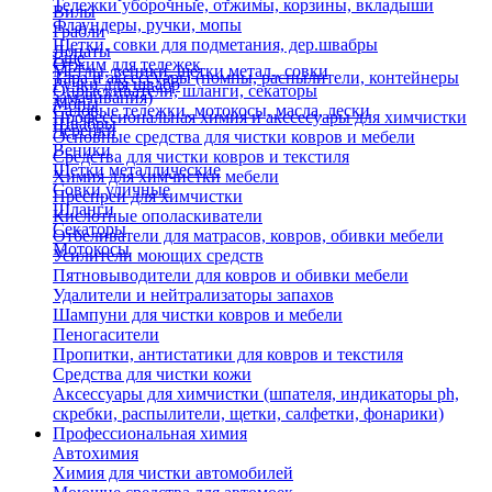
Тележки уборочные, отжимы, корзины, вкладыши
Вилы
Флаундеры, ручки, мопы
Грабли
Щетки, совки для подметания, дер.швабры
Лопаты
Еще
Отжим для тележек
Метлы, веники, щетки метал., совки
Тара и аксессуары (помпы, распылители, контейнеры
Ручки для швабр
Опрыскиватели, шланги, секаторы
замачивания)
Мопы
Садовые тележки, мотокосы, масла, лески
Профессиональная химия и акссесуары для химчистки
Швабры
Черенки
Основные средства для чистки ковров и мебели
Веники
Средства для чистки ковров и текстиля
Щетки металлические
Химия для химчистки мебели
Совки уличные
Преспреи для химчистки
Шланги
Кислотные ополаскиватели
Секаторы
Отбеливатели для матрасов, ковров, обивки мебели
Мотокосы
Усилители моющих средств
Пятновыводители для ковров и обивки мебели
Удалители и нейтрализаторы запахов
Шампуни для чистки ковров и мебели
Пеногасители
Пропитки, антистатики для ковров и текстиля
Средства для чистки кожи
Аксессуары для химчистки (шпателя, индикаторы ph,
скребки, распылители, щетки, салфетки, фонарики)
Профессиональная химия
Автохимия
Химия для чистки автомобилей