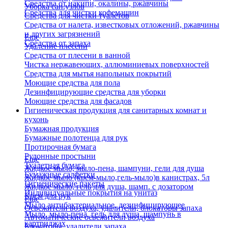
Средства от накипи, окалины, ржавчины
Уборка сан.узлов
Средства для чистки кофемашин
Средства для чистки туалетов
Средства от налета, известковых отложений, ржавчины
и других загрязнений
Еще
Средства от запаха
Удаление плесени
Средства от плесени в ванной
Чистка нержавеющих, аллюминиевых поверхностей
Средства для мытья напольных покрытий
Моющие средства для пола
Дезинфицирующие средства для уборки
Моющие средства для фасадов
Гигиеническая продукция для санитарных комнат и
кухонь
Бумажная продукция
Бумажные полотенца для рук
Протирочная бумага
Рулонные простыни
Еще
Туалетная бумага
Жидкое мыло, мыло-пена, шампуни, гели для душа
Бумажные салфетки
Жидкое мыло (крем-мыло,гель-мыло)в канистрах, 5л
Гигиенические пакеты
Жидкое мыло, гель для душа, шамп. с дозатором
Индивидуальные покрытия на унитаз
Крем для рук
Еще
Мыло антибактериальное, дезинфицирующее
Освежители воздуха, удалители, блокаторы запаха
Мыло, мыло-пена, гель для душа, шампунь в
Автоматические освежители воздуха
картриджах
Блокаторы, удалители запаха