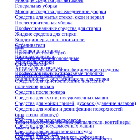
Моющие средства для автомоек
Генеральная уборка
Моющие средства для ежедневной уборки
Средства для мытья стекол, окон и зеркал
Послестроительная уборка
Профессиональные средства для стирки
Жидкие средства для стирки
Кондиционеры, ополаскиватели
Отбеливатели
Еще
Порошки для стирки
Прочистка стоков, труб
Пятновыводители
Реагенты противогололедные
Усилители стирки
Спец.средства
Химия для прачечных
Антисептические и дезинфицирующие средства
Профессиональные стиральные порошки
Антисептические средства
Кондиционеры, ополаскиватели для стирки
Средства для кристаллизации, нанесения
полимеров,восков
Средства после пожара
Средства для кухни, посудомоечных машин
Средства для мойки грилей, духовок (удаление нагаров)
Средства для мойки и дезинфекции поверхностей
(пол,стены,оброруд)
Еще
Средства для паровенткоматов
Тара и аксессуары (помпы, распылители, контейнеры
Средства для посудомоечных машин
замачивания)
Средства для ручной мойки посуды
Уборка производств
Средства для холодильников, кофемашин
Моющие средства для пищевых производств