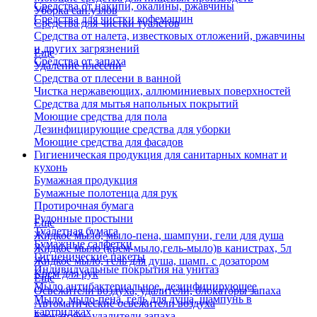
Средства от накипи, окалины, ржавчины
Уборка сан.узлов
Средства для чистки кофемашин
Средства для чистки туалетов
Средства от налета, известковых отложений, ржавчины
и других загрязнений
Еще
Средства от запаха
Удаление плесени
Средства от плесени в ванной
Чистка нержавеющих, аллюминиевых поверхностей
Средства для мытья напольных покрытий
Моющие средства для пола
Дезинфицирующие средства для уборки
Моющие средства для фасадов
Гигиеническая продукция для санитарных комнат и
кухонь
Бумажная продукция
Бумажные полотенца для рук
Протирочная бумага
Рулонные простыни
Еще
Туалетная бумага
Жидкое мыло, мыло-пена, шампуни, гели для душа
Бумажные салфетки
Жидкое мыло (крем-мыло,гель-мыло)в канистрах, 5л
Гигиенические пакеты
Жидкое мыло, гель для душа, шамп. с дозатором
Индивидуальные покрытия на унитаз
Крем для рук
Еще
Мыло антибактериальное, дезинфицирующее
Освежители воздуха, удалители, блокаторы запаха
Мыло, мыло-пена, гель для душа, шампунь в
Автоматические освежители воздуха
картриджах
Блокаторы, удалители запаха