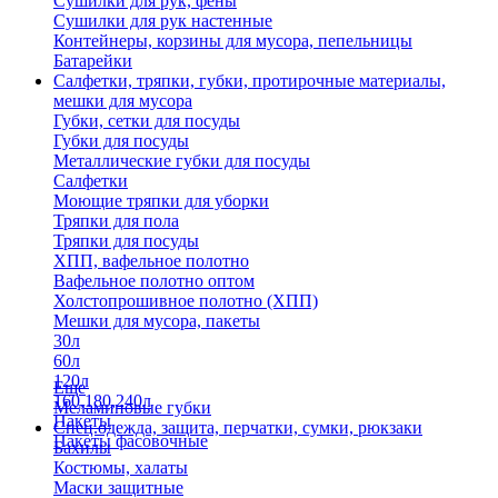
Сушилки для рук, фены
Сушилки для рук настенные
Контейнеры, корзины для мусора, пепельницы
Батарейки
Салфетки, тряпки, губки, протирочные материалы,
мешки для мусора
Губки, сетки для посуды
Губки для посуды
Металлические губки для посуды
Салфетки
Моющие тряпки для уборки
Тряпки для пола
Тряпки для посуды
ХПП, вафельное полотно
Вафельное полотно оптом
Холстопрошивное полотно (ХПП)
Мешки для мусора, пакеты
30л
60л
120л
Еще
160,180,240л
Меламиновые губки
Пакеты
Спец.одежда, защита, перчатки, сумки, рюкзаки
Пакеты фасовочные
Бахилы
Костюмы, халаты
Маски защитные