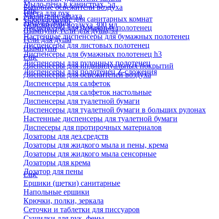
Мыло-пена в канистрах, 5л
Бытовые освежители воздуха
Еще
Паста для рук
Удалители запаха
Оборудование для санитарных комнат
Твердое мыло
Освежители воздуха 300 мл
Диспенсеры для бумажных полотенец
Шампуни, гели для душа,5л
Настенные диспенсеры для бумажных полотенец
Гели для душа
Диспенсеры для листовых полотенец
Шампуни
Диспенсеры для бумажных полотенец h3
Еще
Диспенсеры для рулонных полотенец
Диспенсеры для индивидуальных покрытий
Диспенсеры для полотенец Z-сложения
Диспенсеры для освежителей воздуха
Диспенсеры для салфеток
Диспенсеры для салфеток настольные
Диспенсеры для туалетной бумаги
Диспенсеры для туалетной бумаги в больших рулонах
Настенные диспенсеры для туалетной бумаги
Диспесеры для протирочных материалов
Дозаторы для дез.средств
Дозаторы для жидкого мыла и пены, крема
Дозаторы для жидкого мыла сенсорные
Дозаторы для крема
Дозатор для пены
Еще
Ершики (щетки) санитарные
Напольные ершики
Крючки, полки, зеркала
Сеточки и таблетки для писсуаров
Сушилки для рук, фены