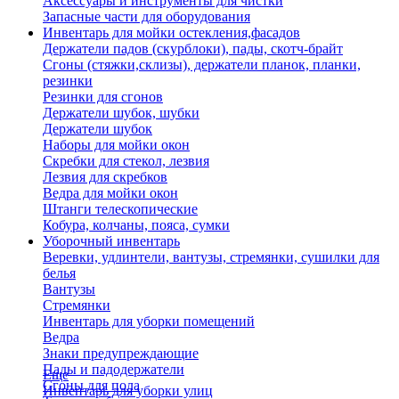
Аксессуары и инструменты для чистки
Запасные части для оборудования
Инвентарь для мойки остекления,фасадов
Держатели падов (скурблоки), пады, скотч-брайт
Сгоны (стяжки,склизы), держатели планок, планки,
резинки
Резинки для сгонов
Держатели шубок, шубки
Держатели шубок
Наборы для мойки окон
Скребки для стекол, лезвия
Лезвия для скребков
Ведра для мойки окон
Штанги телескопические
Кобура, колчаны, пояса, сумки
Уборочный инвентарь
Веревки, удлинтели, вантузы, стремянки, сушилки для
белья
Вантузы
Стремянки
Инвентарь для уборки помещений
Ведра
Знаки предупреждающие
Пады и падодержатели
Еще
Сгоны для пола
Инвентарь для уборки улиц