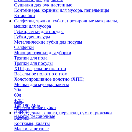
Сушилки для рук настенные
Контейнеры, корзины для мусора, пепельницы
Батарейки
Салфетки, тряпки, губки, протирочные материалы,
мешки для мусора
Губки, сетки для посуды
Губки для посуды
Металлические губки для посуды
Салфетки
Моющие тряпки для уборки
Тряпки для пола
Тряпки для посуды
ХПП, вафельное полотно
Вафельное полотно оптом
Холстопрошивное полотно (ХПП)
Мешки для мусора, пакеты
30л
60л
120л
Еще
160,180,240л
Меламиновые губки
Пакеты
Спец.одежда, защита, перчатки, сумки, рюкзаки
Пакеты фасовочные
Бахилы
Костюмы, халаты
Маски защитные