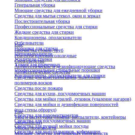
Генеральная уборка
Моющие средства для ежедневной уборки
Средства для мытья стекол, окон и зеркал
Послестроительная уборка
Профессиональные средства для стирки
Жидкие средства для стирки
Кондиционеры, ополаскиватели
Отбеливатели
Еще
Порошки для стирки
Прочистка стоков, труб
Пятновыводители
Реагенты противогололедные
Усилители стирки
Спец.средства
Химия для прачечных
Антисептические и дезинфицирующие средства
Профессиональные стиральные порошки
Антисептические средства
Кондиционеры, ополаскиватели для стирки
Средства для кристаллизации, нанесения
полимеров,восков
Средства после пожара
Средства для кухни, посудомоечных машин
Средства для мойки грилей, духовок (удаление нагаров)
Средства для мойки и дезинфекции поверхностей
(пол,стены,оброруд)
Еще
Средства для паровенткоматов
Тара и аксессуары (помпы, распылители, контейнеры
Средства для посудомоечных машин
замачивания)
Средства для ручной мойки посуды
Уборка производств
Средства для холодильников, кофемашин
Моющие средства для пищевых производств