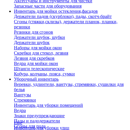
Аксессуары и инструменты для чистки
Запасные части для оборудования
Инвентарь для мойки остекления,фасадов
Держатели падов (скурблоки), пады, скотч-брайт
Сгоны (стяжки,склизы), держатели планок, планки,
резинки
Резинки для сгонов
Держатели шубок, шубки
Держатели шубок
Наборы для мойки окон
Скребки для стекол, лезвия
Лезвия для скребков
Ведра для мойки окон
Штанги телескопические
Кобура, колчаны, пояса, сумки
Уборочный инвентарь
Веревки, удлинтели, вантузы, стремянки, сушилки для
белья
Вантузы
Стремянки
Инвентарь для уборки помещений
Ведра
Знаки предупреждающие
Пады и падодержатели
Еще
Сгоны для пола
Инвентарь для уборки улиц