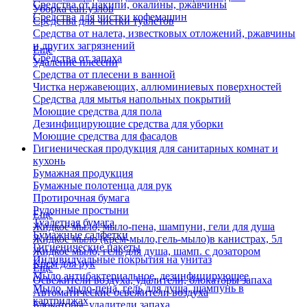
Средства от накипи, окалины, ржавчины
Уборка сан.узлов
Средства для чистки кофемашин
Средства для чистки туалетов
Средства от налета, известковых отложений, ржавчины
и других загрязнений
Еще
Средства от запаха
Удаление плесени
Средства от плесени в ванной
Чистка нержавеющих, аллюминиевых поверхностей
Средства для мытья напольных покрытий
Моющие средства для пола
Дезинфицирующие средства для уборки
Моющие средства для фасадов
Гигиеническая продукция для санитарных комнат и
кухонь
Бумажная продукция
Бумажные полотенца для рук
Протирочная бумага
Рулонные простыни
Еще
Туалетная бумага
Жидкое мыло, мыло-пена, шампуни, гели для душа
Бумажные салфетки
Жидкое мыло (крем-мыло,гель-мыло)в канистрах, 5л
Гигиенические пакеты
Жидкое мыло, гель для душа, шамп. с дозатором
Индивидуальные покрытия на унитаз
Крем для рук
Еще
Мыло антибактериальное, дезинфицирующее
Освежители воздуха, удалители, блокаторы запаха
Мыло, мыло-пена, гель для душа, шампунь в
Автоматические освежители воздуха
картриджах
Блокаторы, удалители запаха