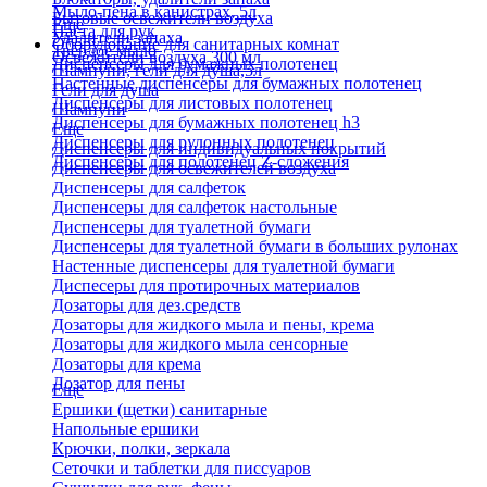
Мыло-пена в канистрах, 5л
Бытовые освежители воздуха
Еще
Паста для рук
Удалители запаха
Оборудование для санитарных комнат
Твердое мыло
Освежители воздуха 300 мл
Диспенсеры для бумажных полотенец
Шампуни, гели для душа,5л
Настенные диспенсеры для бумажных полотенец
Гели для душа
Диспенсеры для листовых полотенец
Шампуни
Диспенсеры для бумажных полотенец h3
Еще
Диспенсеры для рулонных полотенец
Диспенсеры для индивидуальных покрытий
Диспенсеры для полотенец Z-сложения
Диспенсеры для освежителей воздуха
Диспенсеры для салфеток
Диспенсеры для салфеток настольные
Диспенсеры для туалетной бумаги
Диспенсеры для туалетной бумаги в больших рулонах
Настенные диспенсеры для туалетной бумаги
Диспесеры для протирочных материалов
Дозаторы для дез.средств
Дозаторы для жидкого мыла и пены, крема
Дозаторы для жидкого мыла сенсорные
Дозаторы для крема
Дозатор для пены
Еще
Ершики (щетки) санитарные
Напольные ершики
Крючки, полки, зеркала
Сеточки и таблетки для писсуаров