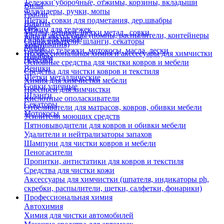
Тележки уборочные, отжимы, корзины, вкладыши
Вилы
Флаундеры, ручки, мопы
Грабли
Щетки, совки для подметания, дер.швабры
Лопаты
Еще
Отжим для тележек
Метлы, веники, щетки метал., совки
Тара и аксессуары (помпы, распылители, контейнеры
Ручки для швабр
Опрыскиватели, шланги, секаторы
замачивания)
Мопы
Садовые тележки, мотокосы, масла, лески
Профессиональная химия и акссесуары для химчистки
Швабры
Черенки
Основные средства для чистки ковров и мебели
Веники
Средства для чистки ковров и текстиля
Щетки металлические
Химия для химчистки мебели
Совки уличные
Преспреи для химчистки
Шланги
Кислотные ополаскиватели
Секаторы
Отбеливатели для матрасов, ковров, обивки мебели
Мотокосы
Усилители моющих средств
Пятновыводители для ковров и обивки мебели
Удалители и нейтрализаторы запахов
Шампуни для чистки ковров и мебели
Пеногасители
Пропитки, антистатики для ковров и текстиля
Средства для чистки кожи
Аксессуары для химчистки (шпателя, индикаторы ph,
скребки, распылители, щетки, салфетки, фонарики)
Профессиональная химия
Автохимия
Химия для чистки автомобилей