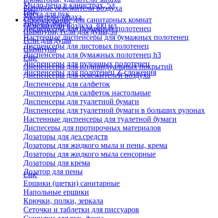
Мыло-пена в канистрах, 5л
Бытовые освежители воздуха
Еще
Паста для рук
Удалители запаха
Оборудование для санитарных комнат
Твердое мыло
Освежители воздуха 300 мл
Диспенсеры для бумажных полотенец
Шампуни, гели для душа,5л
Настенные диспенсеры для бумажных полотенец
Гели для душа
Диспенсеры для листовых полотенец
Шампуни
Диспенсеры для бумажных полотенец h3
Еще
Диспенсеры для рулонных полотенец
Диспенсеры для индивидуальных покрытий
Диспенсеры для полотенец Z-сложения
Диспенсеры для освежителей воздуха
Диспенсеры для салфеток
Диспенсеры для салфеток настольные
Диспенсеры для туалетной бумаги
Диспенсеры для туалетной бумаги в больших рулонах
Настенные диспенсеры для туалетной бумаги
Диспесеры для протирочных материалов
Дозаторы для дез.средств
Дозаторы для жидкого мыла и пены, крема
Дозаторы для жидкого мыла сенсорные
Дозаторы для крема
Дозатор для пены
Еще
Ершики (щетки) санитарные
Напольные ершики
Крючки, полки, зеркала
Сеточки и таблетки для писсуаров