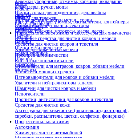
Тележки уборочные, отжимы, корзины, вкладыши
Вилы
Флаундеры, ручки, мопы
Грабли
Щетки, совки для подметания, дер.швабры
Лопаты
Еще
Отжим для тележек
Метлы, веники, щетки метал., совки
Тара и аксессуары (помпы, распылители, контейнеры
Ручки для швабр
Опрыскиватели, шланги, секаторы
замачивания)
Мопы
Садовые тележки, мотокосы, масла, лески
Профессиональная химия и акссесуары для химчистки
Швабры
Черенки
Основные средства для чистки ковров и мебели
Веники
Средства для чистки ковров и текстиля
Щетки металлические
Химия для химчистки мебели
Совки уличные
Преспреи для химчистки
Шланги
Кислотные ополаскиватели
Секаторы
Отбеливатели для матрасов, ковров, обивки мебели
Мотокосы
Усилители моющих средств
Пятновыводители для ковров и обивки мебели
Удалители и нейтрализаторы запахов
Шампуни для чистки ковров и мебели
Пеногасители
Пропитки, антистатики для ковров и текстиля
Средства для чистки кожи
Аксессуары для химчистки (шпателя, индикаторы ph,
скребки, распылители, щетки, салфетки, фонарики)
Профессиональная химия
Автохимия
Химия для чистки автомобилей