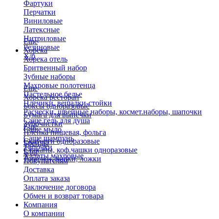
Фартуки
Перчатки
Виниловые
Латексные
Нитриловые
Еще
Резиновые
Хорека
Х/б
Хорека отель
Бритвенный набор
Зубные наборы
Махровые полотенца
Еще
Пастельное белье
Хорека ресторан
Плечики, вешалки-стойки
Боксы одноразовые
Расчески, швейные наборы, космет.наборы, шапочки
Бумага для выпечки
Саше гель для душа
Зубочистки
Еще
Саше мыло
Пленка пищевая, фольга
Саше шампунь
Скатерти одноразовые
Бренды
Тапочки
Стаканы, коф.чашки одноразовые
Блог
Халаты махровые
Тарелки, вилки, ложки
Покупателям
Доставка
Оплата заказа
Заключение договора
Обмен и возврат товара
Компания
О компании