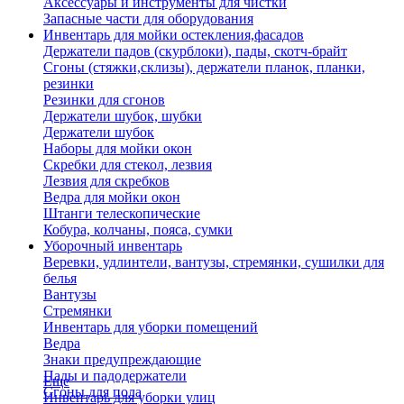
Аксессуары и инструменты для чистки
Запасные части для оборудования
Инвентарь для мойки остекления,фасадов
Держатели падов (скурблоки), пады, скотч-брайт
Сгоны (стяжки,склизы), держатели планок, планки,
резинки
Резинки для сгонов
Держатели шубок, шубки
Держатели шубок
Наборы для мойки окон
Скребки для стекол, лезвия
Лезвия для скребков
Ведра для мойки окон
Штанги телескопические
Кобура, колчаны, пояса, сумки
Уборочный инвентарь
Веревки, удлинтели, вантузы, стремянки, сушилки для
белья
Вантузы
Стремянки
Инвентарь для уборки помещений
Ведра
Знаки предупреждающие
Пады и падодержатели
Еще
Сгоны для пола
Инвентарь для уборки улиц