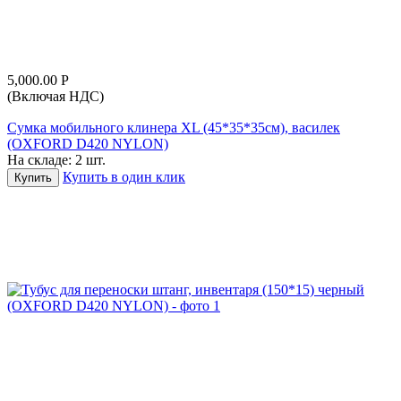
5,000.00
Р
(Включая НДС)
Сумка мобильного клинера XL (45*35*35см), василек
(OXFORD D420 NYLON)
На складе:
2 шт.
Купить в один клик
Купить