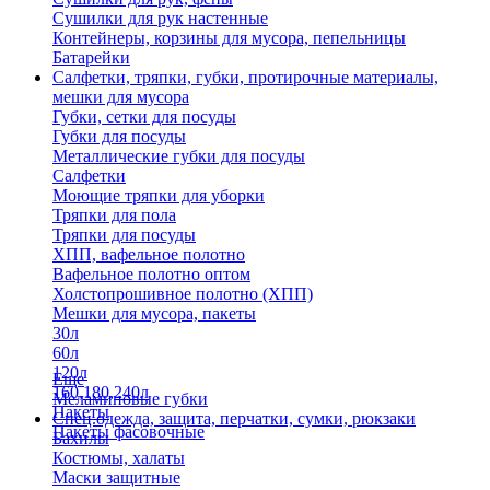
Сушилки для рук настенные
Контейнеры, корзины для мусора, пепельницы
Батарейки
Салфетки, тряпки, губки, протирочные материалы,
мешки для мусора
Губки, сетки для посуды
Губки для посуды
Металлические губки для посуды
Салфетки
Моющие тряпки для уборки
Тряпки для пола
Тряпки для посуды
ХПП, вафельное полотно
Вафельное полотно оптом
Холстопрошивное полотно (ХПП)
Мешки для мусора, пакеты
30л
60л
120л
Еще
160,180,240л
Меламиновые губки
Пакеты
Спец.одежда, защита, перчатки, сумки, рюкзаки
Пакеты фасовочные
Бахилы
Костюмы, халаты
Маски защитные