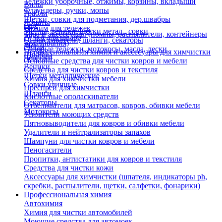
Тележки уборочные, отжимы, корзины, вкладыши
Вилы
Флаундеры, ручки, мопы
Грабли
Щетки, совки для подметания, дер.швабры
Лопаты
Еще
Отжим для тележек
Метлы, веники, щетки метал., совки
Тара и аксессуары (помпы, распылители, контейнеры
Ручки для швабр
Опрыскиватели, шланги, секаторы
замачивания)
Мопы
Садовые тележки, мотокосы, масла, лески
Профессиональная химия и акссесуары для химчистки
Швабры
Черенки
Основные средства для чистки ковров и мебели
Веники
Средства для чистки ковров и текстиля
Щетки металлические
Химия для химчистки мебели
Совки уличные
Преспреи для химчистки
Шланги
Кислотные ополаскиватели
Секаторы
Отбеливатели для матрасов, ковров, обивки мебели
Мотокосы
Усилители моющих средств
Пятновыводители для ковров и обивки мебели
Удалители и нейтрализаторы запахов
Шампуни для чистки ковров и мебели
Пеногасители
Пропитки, антистатики для ковров и текстиля
Средства для чистки кожи
Аксессуары для химчистки (шпателя, индикаторы ph,
скребки, распылители, щетки, салфетки, фонарики)
Профессиональная химия
Автохимия
Химия для чистки автомобилей
Моющие средства для автомоек