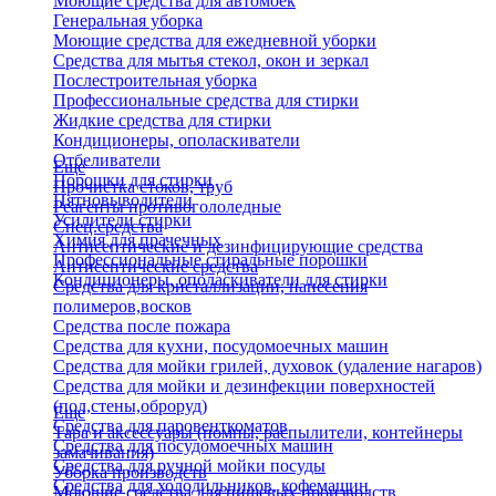
Моющие средства для автомоек
Генеральная уборка
Моющие средства для ежедневной уборки
Средства для мытья стекол, окон и зеркал
Послестроительная уборка
Профессиональные средства для стирки
Жидкие средства для стирки
Кондиционеры, ополаскиватели
Отбеливатели
Еще
Порошки для стирки
Прочистка стоков, труб
Пятновыводители
Реагенты противогололедные
Усилители стирки
Спец.средства
Химия для прачечных
Антисептические и дезинфицирующие средства
Профессиональные стиральные порошки
Антисептические средства
Кондиционеры, ополаскиватели для стирки
Средства для кристаллизации, нанесения
полимеров,восков
Средства после пожара
Средства для кухни, посудомоечных машин
Средства для мойки грилей, духовок (удаление нагаров)
Средства для мойки и дезинфекции поверхностей
(пол,стены,оброруд)
Еще
Средства для паровенткоматов
Тара и аксессуары (помпы, распылители, контейнеры
Средства для посудомоечных машин
замачивания)
Средства для ручной мойки посуды
Уборка производств
Средства для холодильников, кофемашин
Моющие средства для пищевых производств