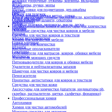
Тележки уборочные, отжимы, корзины, вкладыши
Вилы
Флаундеры, ручки, мопы
Грабли
Щетки, совки для подметания, дер.швабры
Лопаты
Еще
Отжим для тележек
Метлы, веники, щетки метал., совки
Тара и аксессуары (помпы, распылители, контейнеры
Ручки для швабр
Опрыскиватели, шланги, секаторы
замачивания)
Мопы
Садовые тележки, мотокосы, масла, лески
Профессиональная химия и акссесуары для химчистки
Швабры
Черенки
Основные средства для чистки ковров и мебели
Веники
Средства для чистки ковров и текстиля
Щетки металлические
Химия для химчистки мебели
Совки уличные
Преспреи для химчистки
Шланги
Кислотные ополаскиватели
Секаторы
Отбеливатели для матрасов, ковров, обивки мебели
Мотокосы
Усилители моющих средств
Пятновыводители для ковров и обивки мебели
Удалители и нейтрализаторы запахов
Шампуни для чистки ковров и мебели
Пеногасители
Пропитки, антистатики для ковров и текстиля
Средства для чистки кожи
Аксессуары для химчистки (шпателя, индикаторы ph,
скребки, распылители, щетки, салфетки, фонарики)
Профессиональная химия
Автохимия
Химия для чистки автомобилей
Моющие средства для автомоек