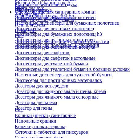
Мыло-пена в канистрах, 5л
Бытовые освежители воздуха
Еще
Паста для рук
Удалители запаха
Оборудование для санитарных комнат
Твердое мыло
Освежители воздуха 300 мл
Диспенсеры для бумажных полотенец
Шампуни, гели для душа,5л
Настенные диспенсеры для бумажных полотенец
Гели для душа
Диспенсеры для листовых полотенец
Шампуни
Диспенсеры для бумажных полотенец h3
Еще
Диспенсеры для рулонных полотенец
Диспенсеры для индивидуальных покрытий
Диспенсеры для полотенец Z-сложения
Диспенсеры для освежителей воздуха
Диспенсеры для салфеток
Диспенсеры для салфеток настольные
Диспенсеры для туалетной бумаги
Диспенсеры для туалетной бумаги в больших рулонах
Настенные диспенсеры для туалетной бумаги
Диспесеры для протирочных материалов
Дозаторы для дез.средств
Дозаторы для жидкого мыла и пены, крема
Дозаторы для жидкого мыла сенсорные
Дозаторы для крема
Дозатор для пены
Еще
Ершики (щетки) санитарные
Напольные ершики
Крючки, полки, зеркала
Сеточки и таблетки для писсуаров
Сушилки для рук, фены