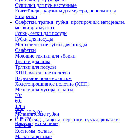
Сушилки для рук настенные
Контейнеры, корзины для мусора, пепельницы
Батарейки
Салфетки, тряпки, губки, протирочные материалы,
мешки для мусора
Губки, сетки для посуды
Губки для посуды
Металлические губки для посуды
Салфетки
Моющие тряпки для уборки
Тряпки для пола
Тряпки для посуды
ХПП, вафельное полотно
Вафельное полотно оптом
Холстопрошивное полотно (ХПП)
Мешки для мусора, пакеты
30л
60л
120л
Еще
160,180,240л
Меламиновые губки
Пакеты
Спец.одежда, защита, перчатки, сумки, рюкзаки
Пакеты фасовочные
Бахилы
Костюмы, халаты
Маски защитные