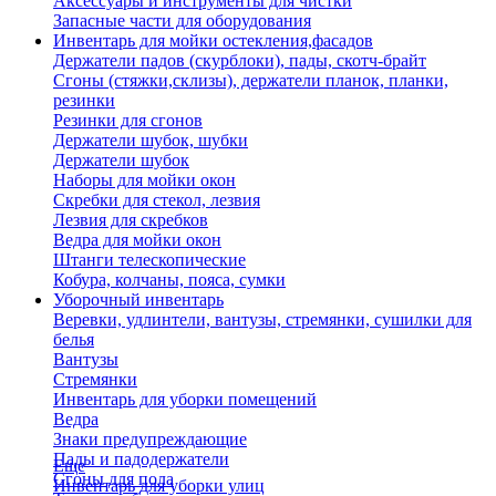
Аксессуары и инструменты для чистки
Запасные части для оборудования
Инвентарь для мойки остекления,фасадов
Держатели падов (скурблоки), пады, скотч-брайт
Сгоны (стяжки,склизы), держатели планок, планки,
резинки
Резинки для сгонов
Держатели шубок, шубки
Держатели шубок
Наборы для мойки окон
Скребки для стекол, лезвия
Лезвия для скребков
Ведра для мойки окон
Штанги телескопические
Кобура, колчаны, пояса, сумки
Уборочный инвентарь
Веревки, удлинтели, вантузы, стремянки, сушилки для
белья
Вантузы
Стремянки
Инвентарь для уборки помещений
Ведра
Знаки предупреждающие
Пады и падодержатели
Еще
Сгоны для пола
Инвентарь для уборки улиц