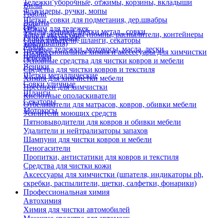
Тележки уборочные, отжимы, корзины, вкладыши
Вилы
Флаундеры, ручки, мопы
Грабли
Щетки, совки для подметания, дер.швабры
Лопаты
Еще
Отжим для тележек
Метлы, веники, щетки метал., совки
Тара и аксессуары (помпы, распылители, контейнеры
Ручки для швабр
Опрыскиватели, шланги, секаторы
замачивания)
Мопы
Садовые тележки, мотокосы, масла, лески
Профессиональная химия и акссесуары для химчистки
Швабры
Черенки
Основные средства для чистки ковров и мебели
Веники
Средства для чистки ковров и текстиля
Щетки металлические
Химия для химчистки мебели
Совки уличные
Преспреи для химчистки
Шланги
Кислотные ополаскиватели
Секаторы
Отбеливатели для матрасов, ковров, обивки мебели
Мотокосы
Усилители моющих средств
Пятновыводители для ковров и обивки мебели
Удалители и нейтрализаторы запахов
Шампуни для чистки ковров и мебели
Пеногасители
Пропитки, антистатики для ковров и текстиля
Средства для чистки кожи
Аксессуары для химчистки (шпателя, индикаторы ph,
скребки, распылители, щетки, салфетки, фонарики)
Профессиональная химия
Автохимия
Химия для чистки автомобилей