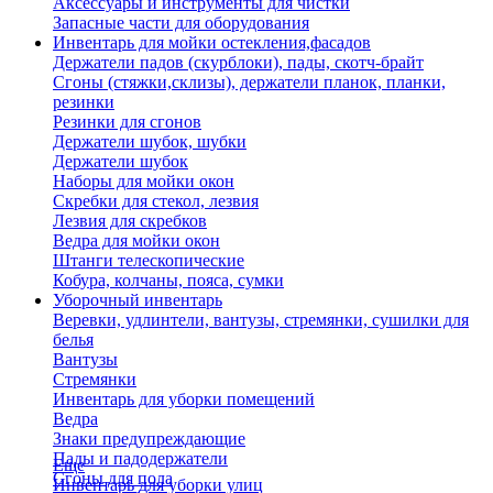
Аксессуары и инструменты для чистки
Запасные части для оборудования
Инвентарь для мойки остекления,фасадов
Держатели падов (скурблоки), пады, скотч-брайт
Сгоны (стяжки,склизы), держатели планок, планки,
резинки
Резинки для сгонов
Держатели шубок, шубки
Держатели шубок
Наборы для мойки окон
Скребки для стекол, лезвия
Лезвия для скребков
Ведра для мойки окон
Штанги телескопические
Кобура, колчаны, пояса, сумки
Уборочный инвентарь
Веревки, удлинтели, вантузы, стремянки, сушилки для
белья
Вантузы
Стремянки
Инвентарь для уборки помещений
Ведра
Знаки предупреждающие
Пады и падодержатели
Еще
Сгоны для пола
Инвентарь для уборки улиц