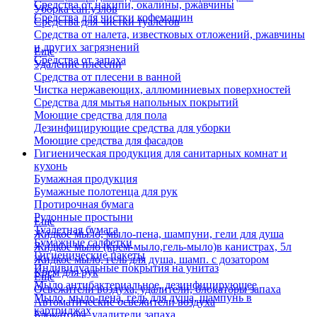
Средства от накипи, окалины, ржавчины
Уборка сан.узлов
Средства для чистки кофемашин
Средства для чистки туалетов
Средства от налета, известковых отложений, ржавчины
и других загрязнений
Еще
Средства от запаха
Удаление плесени
Средства от плесени в ванной
Чистка нержавеющих, аллюминиевых поверхностей
Средства для мытья напольных покрытий
Моющие средства для пола
Дезинфицирующие средства для уборки
Моющие средства для фасадов
Гигиеническая продукция для санитарных комнат и
кухонь
Бумажная продукция
Бумажные полотенца для рук
Протирочная бумага
Рулонные простыни
Еще
Туалетная бумага
Жидкое мыло, мыло-пена, шампуни, гели для душа
Бумажные салфетки
Жидкое мыло (крем-мыло,гель-мыло)в канистрах, 5л
Гигиенические пакеты
Жидкое мыло, гель для душа, шамп. с дозатором
Индивидуальные покрытия на унитаз
Крем для рук
Еще
Мыло антибактериальное, дезинфицирующее
Освежители воздуха, удалители, блокаторы запаха
Мыло, мыло-пена, гель для душа, шампунь в
Автоматические освежители воздуха
картриджах
Блокаторы, удалители запаха