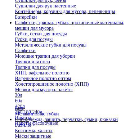
Сушилки для рук, фены
Сушилки для рук настенные
Контейнеры, корзины для мусора, пепельницы
Батарейки
Салфетки, тряпки, губки, протирочные материалы,
мешки для мусора
Губки, сетки для посуды
Губки для посуды
Металлические губки для посуды
Салфетки
Моющие тряпки для уборки
Тряпки для пола
Тряпки для посуды
ХПП, вафельное полотно
Вафельное полотно оптом
Холстопрошивное полотно (ХПП)
Мешки для мусора, пакеты
30л
60л
120л
Еще
160,180,240л
Меламиновые губки
Пакеты
Спец.одежда, защита, перчатки, сумки, рюкзаки
Пакеты фасовочные
Бахилы
Костюмы, халаты
Маски защитные