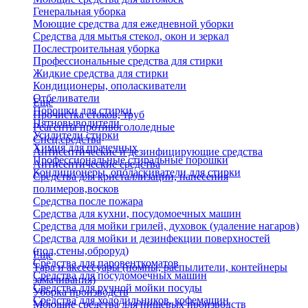
Генеральная уборка
Моющие средства для ежедневной уборки
Средства для мытья стекол, окон и зеркал
Послестроительная уборка
Профессиональные средства для стирки
Жидкие средства для стирки
Кондиционеры, ополаскиватели
Отбеливатели
Еще
Порошки для стирки
Прочистка стоков, труб
Пятновыводители
Реагенты противогололедные
Усилители стирки
Спец.средства
Химия для прачечных
Антисептические и дезинфицирующие средства
Профессиональные стиральные порошки
Антисептические средства
Кондиционеры, ополаскиватели для стирки
Средства для кристаллизации, нанесения
полимеров,восков
Средства после пожара
Средства для кухни, посудомоечных машин
Средства для мойки грилей, духовок (удаление нагаров)
Средства для мойки и дезинфекции поверхностей
(пол,стены,оброруд)
Еще
Средства для паровенткоматов
Тара и аксессуары (помпы, распылители, контейнеры
Средства для посудомоечных машин
замачивания)
Средства для ручной мойки посуды
Уборка производств
Средства для холодильников, кофемашин
Моющие средства для пищевых производств