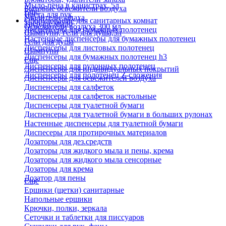
Мыло-пена в канистрах, 5л
Бытовые освежители воздуха
Еще
Паста для рук
Удалители запаха
Оборудование для санитарных комнат
Твердое мыло
Освежители воздуха 300 мл
Диспенсеры для бумажных полотенец
Шампуни, гели для душа,5л
Настенные диспенсеры для бумажных полотенец
Гели для душа
Диспенсеры для листовых полотенец
Шампуни
Диспенсеры для бумажных полотенец h3
Еще
Диспенсеры для рулонных полотенец
Диспенсеры для индивидуальных покрытий
Диспенсеры для полотенец Z-сложения
Диспенсеры для освежителей воздуха
Диспенсеры для салфеток
Диспенсеры для салфеток настольные
Диспенсеры для туалетной бумаги
Диспенсеры для туалетной бумаги в больших рулонах
Настенные диспенсеры для туалетной бумаги
Диспесеры для протирочных материалов
Дозаторы для дез.средств
Дозаторы для жидкого мыла и пены, крема
Дозаторы для жидкого мыла сенсорные
Дозаторы для крема
Дозатор для пены
Еще
Ершики (щетки) санитарные
Напольные ершики
Крючки, полки, зеркала
Сеточки и таблетки для писсуаров