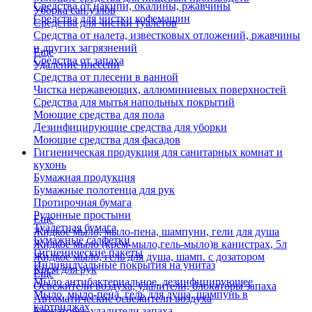
Средства от накипи, окалины, ржавчины
Уборка сан.узлов
Средства для чистки кофемашин
Средства для чистки туалетов
Средства от налета, известковых отложений, ржавчины
и других загрязнений
Еще
Средства от запаха
Удаление плесени
Средства от плесени в ванной
Чистка нержавеющих, аллюминиевых поверхностей
Средства для мытья напольных покрытий
Моющие средства для пола
Дезинфицирующие средства для уборки
Моющие средства для фасадов
Гигиеническая продукция для санитарных комнат и
кухонь
Бумажная продукция
Бумажные полотенца для рук
Протирочная бумага
Рулонные простыни
Еще
Туалетная бумага
Жидкое мыло, мыло-пена, шампуни, гели для душа
Бумажные салфетки
Жидкое мыло (крем-мыло,гель-мыло)в канистрах, 5л
Гигиенические пакеты
Жидкое мыло, гель для душа, шамп. с дозатором
Индивидуальные покрытия на унитаз
Крем для рук
Еще
Мыло антибактериальное, дезинфицирующее
Освежители воздуха, удалители, блокаторы запаха
Мыло, мыло-пена, гель для душа, шампунь в
Автоматические освежители воздуха
картриджах
Блокаторы, удалители запаха