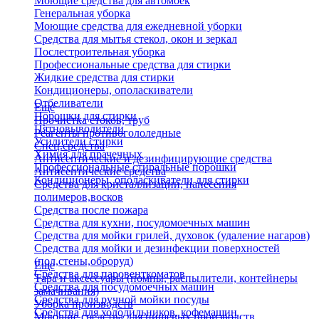
Моющие средства для автомоек
Генеральная уборка
Моющие средства для ежедневной уборки
Средства для мытья стекол, окон и зеркал
Послестроительная уборка
Профессиональные средства для стирки
Жидкие средства для стирки
Кондиционеры, ополаскиватели
Отбеливатели
Еще
Порошки для стирки
Прочистка стоков, труб
Пятновыводители
Реагенты противогололедные
Усилители стирки
Спец.средства
Химия для прачечных
Антисептические и дезинфицирующие средства
Профессиональные стиральные порошки
Антисептические средства
Кондиционеры, ополаскиватели для стирки
Средства для кристаллизации, нанесения
полимеров,восков
Средства после пожара
Средства для кухни, посудомоечных машин
Средства для мойки грилей, духовок (удаление нагаров)
Средства для мойки и дезинфекции поверхностей
(пол,стены,оброруд)
Еще
Средства для паровенткоматов
Тара и аксессуары (помпы, распылители, контейнеры
Средства для посудомоечных машин
замачивания)
Средства для ручной мойки посуды
Уборка производств
Средства для холодильников, кофемашин
Моющие средства для пищевых производств