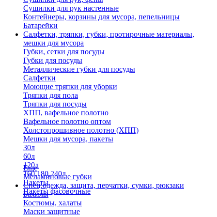
Сушилки для рук настенные
Контейнеры, корзины для мусора, пепельницы
Батарейки
Салфетки, тряпки, губки, протирочные материалы,
мешки для мусора
Губки, сетки для посуды
Губки для посуды
Металлические губки для посуды
Салфетки
Моющие тряпки для уборки
Тряпки для пола
Тряпки для посуды
ХПП, вафельное полотно
Вафельное полотно оптом
Холстопрошивное полотно (ХПП)
Мешки для мусора, пакеты
30л
60л
120л
Еще
160,180,240л
Меламиновые губки
Пакеты
Спец.одежда, защита, перчатки, сумки, рюкзаки
Пакеты фасовочные
Бахилы
Костюмы, халаты
Маски защитные