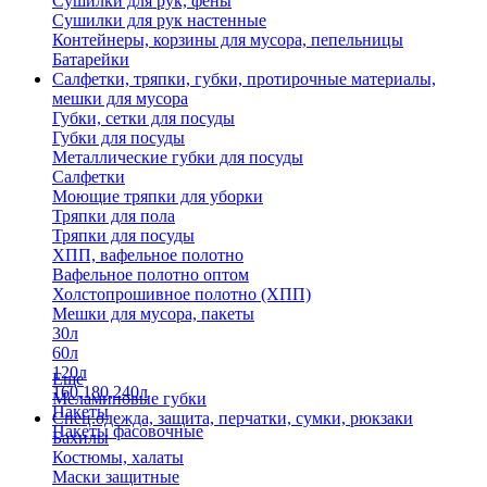
Сушилки для рук, фены
Сушилки для рук настенные
Контейнеры, корзины для мусора, пепельницы
Батарейки
Салфетки, тряпки, губки, протирочные материалы,
мешки для мусора
Губки, сетки для посуды
Губки для посуды
Металлические губки для посуды
Салфетки
Моющие тряпки для уборки
Тряпки для пола
Тряпки для посуды
ХПП, вафельное полотно
Вафельное полотно оптом
Холстопрошивное полотно (ХПП)
Мешки для мусора, пакеты
30л
60л
120л
Еще
160,180,240л
Меламиновые губки
Пакеты
Спец.одежда, защита, перчатки, сумки, рюкзаки
Пакеты фасовочные
Бахилы
Костюмы, халаты
Маски защитные