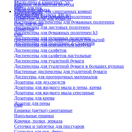
Мыло-пена в канистрах, 5л
Бытовые освежители воздуха
Еще
Паста для рук
Удалители запаха
Оборудование для санитарных комнат
Твердое мыло
Освежители воздуха 300 мл
Диспенсеры для бумажных полотенец
Шампуни, гели для душа,5л
Настенные диспенсеры для бумажных полотенец
Гели для душа
Диспенсеры для листовых полотенец
Шампуни
Диспенсеры для бумажных полотенец h3
Еще
Диспенсеры для рулонных полотенец
Диспенсеры для индивидуальных покрытий
Диспенсеры для полотенец Z-сложения
Диспенсеры для освежителей воздуха
Диспенсеры для салфеток
Диспенсеры для салфеток настольные
Диспенсеры для туалетной бумаги
Диспенсеры для туалетной бумаги в больших рулонах
Настенные диспенсеры для туалетной бумаги
Диспесеры для протирочных материалов
Дозаторы для дез.средств
Дозаторы для жидкого мыла и пены, крема
Дозаторы для жидкого мыла сенсорные
Дозаторы для крема
Дозатор для пены
Еще
Ершики (щетки) санитарные
Напольные ершики
Крючки, полки, зеркала
Сеточки и таблетки для писсуаров
Сушилки для рук, фены