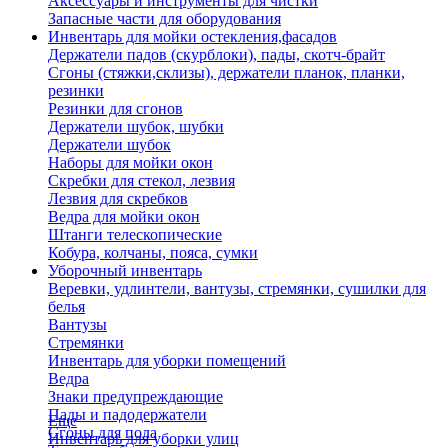
Аксессуары и инструменты для чистки
Запасные части для оборудования
Инвентарь для мойки остекления,фасадов
Держатели падов (скурблоки), пады, скотч-брайт
Сгоны (стяжки,склизы), держатели планок, планки,
резинки
Резинки для сгонов
Держатели шубок, шубки
Держатели шубок
Наборы для мойки окон
Скребки для стекол, лезвия
Лезвия для скребков
Ведра для мойки окон
Штанги телескопические
Кобура, колчаны, пояса, сумки
Уборочный инвентарь
Веревки, удлинтели, вантузы, стремянки, сушилки для
белья
Вантузы
Стремянки
Инвентарь для уборки помещений
Ведра
Знаки предупреждающие
Пады и падодержатели
Еще
Сгоны для пола
Инвентарь для уборки улиц