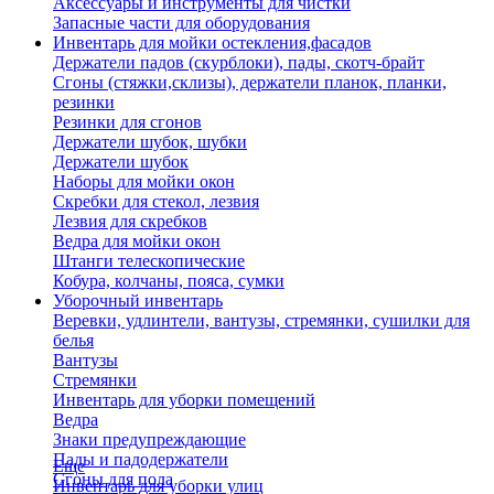
Аксессуары и инструменты для чистки
Запасные части для оборудования
Инвентарь для мойки остекления,фасадов
Держатели падов (скурблоки), пады, скотч-брайт
Сгоны (стяжки,склизы), держатели планок, планки,
резинки
Резинки для сгонов
Держатели шубок, шубки
Держатели шубок
Наборы для мойки окон
Скребки для стекол, лезвия
Лезвия для скребков
Ведра для мойки окон
Штанги телескопические
Кобура, колчаны, пояса, сумки
Уборочный инвентарь
Веревки, удлинтели, вантузы, стремянки, сушилки для
белья
Вантузы
Стремянки
Инвентарь для уборки помещений
Ведра
Знаки предупреждающие
Пады и падодержатели
Еще
Сгоны для пола
Инвентарь для уборки улиц