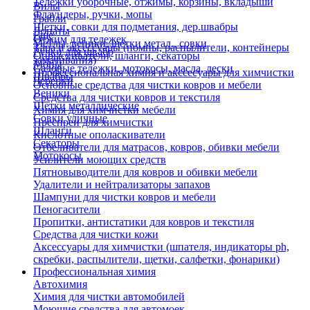
Тележки уборочные, отжимы, корзины, вкладыши
Вилы
Флаундеры, ручки, мопы
Грабли
Щетки, совки для подметания, дер.швабры
Лопаты
Еще
Отжим для тележек
Метлы, веники, щетки метал., совки
Тара и аксессуары (помпы, распылители, контейнеры
Ручки для швабр
Опрыскиватели, шланги, секаторы
замачивания)
Мопы
Садовые тележки, мотокосы, масла, лески
Профессиональная химия и акссесуары для химчистки
Швабры
Черенки
Основные средства для чистки ковров и мебели
Веники
Средства для чистки ковров и текстиля
Щетки металлические
Химия для химчистки мебели
Совки уличные
Преспреи для химчистки
Шланги
Кислотные ополаскиватели
Секаторы
Отбеливатели для матрасов, ковров, обивки мебели
Мотокосы
Усилители моющих средств
Пятновыводители для ковров и обивки мебели
Удалители и нейтрализаторы запахов
Шампуни для чистки ковров и мебели
Пеногасители
Пропитки, антистатики для ковров и текстиля
Средства для чистки кожи
Аксессуары для химчистки (шпателя, индикаторы ph,
скребки, распылители, щетки, салфетки, фонарики)
Профессиональная химия
Автохимия
Химия для чистки автомобилей
Моющие средства для автомоек