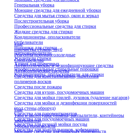
Генеральная уборка
Моющие средства для ежедневной уборки
Средства для мытья стекол, окон и зеркал
Послестроительная уборка
Профессиональные средства для стирки
Жидкие средства для стирки
Кондиционеры, ополаскиватели
Отбеливатели
Еще
Порошки для стирки
Прочистка стоков, труб
Пятновыводители
Реагенты противогололедные
Усилители стирки
Спец.средства
Химия для прачечных
Антисептические и дезинфицирующие средства
Профессиональные стиральные порошки
Антисептические средства
Кондиционеры, ополаскиватели для стирки
Средства для кристаллизации, нанесения
полимеров,восков
Средства после пожара
Средства для кухни, посудомоечных машин
Средства для мойки грилей, духовок (удаление нагаров)
Средства для мойки и дезинфекции поверхностей
(пол,стены,оброруд)
Еще
Средства для паровенткоматов
Тара и аксессуары (помпы, распылители, контейнеры
Средства для посудомоечных машин
замачивания)
Средства для ручной мойки посуды
Уборка производств
Средства для холодильников, кофемашин
Моющие средства для пищевых производств