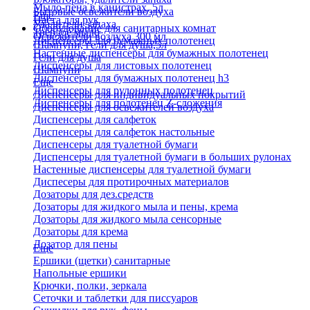
Мыло-пена в канистрах, 5л
Бытовые освежители воздуха
Еще
Паста для рук
Удалители запаха
Оборудование для санитарных комнат
Твердое мыло
Освежители воздуха 300 мл
Диспенсеры для бумажных полотенец
Шампуни, гели для душа,5л
Настенные диспенсеры для бумажных полотенец
Гели для душа
Диспенсеры для листовых полотенец
Шампуни
Диспенсеры для бумажных полотенец h3
Еще
Диспенсеры для рулонных полотенец
Диспенсеры для индивидуальных покрытий
Диспенсеры для полотенец Z-сложения
Диспенсеры для освежителей воздуха
Диспенсеры для салфеток
Диспенсеры для салфеток настольные
Диспенсеры для туалетной бумаги
Диспенсеры для туалетной бумаги в больших рулонах
Настенные диспенсеры для туалетной бумаги
Диспесеры для протирочных материалов
Дозаторы для дез.средств
Дозаторы для жидкого мыла и пены, крема
Дозаторы для жидкого мыла сенсорные
Дозаторы для крема
Дозатор для пены
Еще
Ершики (щетки) санитарные
Напольные ершики
Крючки, полки, зеркала
Сеточки и таблетки для писсуаров