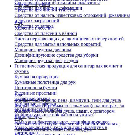
Средства от накипи, окалины, ржавчины
Уборка сан.узлов
Средства для чистки кофемашин
Средства для чистки туалетов
Средства от налета, известковых отложений, ржавчины
и других загрязнений
Еще
Средства от запаха
Удаление плесени
Средства от плесени в ванной
Чистка нержавеющих, аллюминиевых поверхностей
Средства для мытья напольных покрытий
Моющие средства для пола
Дезинфицирующие средства для уборки
Моющие средства для фасадов
Гигиеническая продукция для санитарных комнат и
кухонь
Бумажная продукция
Бумажные полотенца для рук
Протирочная бумага
Рулонные простыни
Еще
Туалетная бумага
Жидкое мыло, мыло-пена, шампуни, гели для душа
Бумажные салфетки
Жидкое мыло (крем-мыло,гель-мыло)в канистрах, 5л
Гигиенические пакеты
Жидкое мыло, гель для душа, шамп. с дозатором
Индивидуальные покрытия на унитаз
Крем для рук
Еще
Мыло антибактериальное, дезинфицирующее
Освежители воздуха, удалители, блокаторы запаха
Мыло, мыло-пена, гель для душа, шампунь в
Автоматические освежители воздуха
картриджах
Блокаторы, удалители запаха