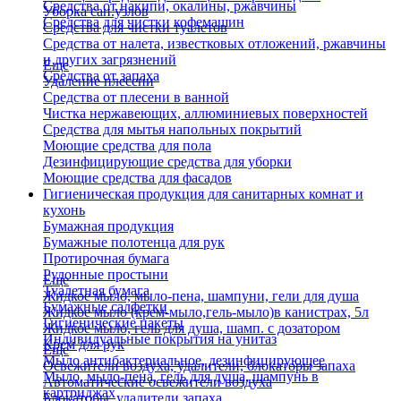
Средства от накипи, окалины, ржавчины
Уборка сан.узлов
Средства для чистки кофемашин
Средства для чистки туалетов
Средства от налета, известковых отложений, ржавчины
и других загрязнений
Еще
Средства от запаха
Удаление плесени
Средства от плесени в ванной
Чистка нержавеющих, аллюминиевых поверхностей
Средства для мытья напольных покрытий
Моющие средства для пола
Дезинфицирующие средства для уборки
Моющие средства для фасадов
Гигиеническая продукция для санитарных комнат и
кухонь
Бумажная продукция
Бумажные полотенца для рук
Протирочная бумага
Рулонные простыни
Еще
Туалетная бумага
Жидкое мыло, мыло-пена, шампуни, гели для душа
Бумажные салфетки
Жидкое мыло (крем-мыло,гель-мыло)в канистрах, 5л
Гигиенические пакеты
Жидкое мыло, гель для душа, шамп. с дозатором
Индивидуальные покрытия на унитаз
Крем для рук
Еще
Мыло антибактериальное, дезинфицирующее
Освежители воздуха, удалители, блокаторы запаха
Мыло, мыло-пена, гель для душа, шампунь в
Автоматические освежители воздуха
картриджах
Блокаторы, удалители запаха