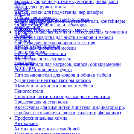
Тележки уборочные, отжимы, корзины, вкладыши
Вилы
Флаундеры, ручки, мопы
Грабли
Щетки, совки для подметания, дер.швабры
Лопаты
Еще
Отжим для тележек
Метлы, веники, щетки метал., совки
Тара и аксессуары (помпы, распылители, контейнеры
Ручки для швабр
Опрыскиватели, шланги, секаторы
замачивания)
Мопы
Садовые тележки, мотокосы, масла, лески
Профессиональная химия и акссесуары для химчистки
Швабры
Черенки
Основные средства для чистки ковров и мебели
Веники
Средства для чистки ковров и текстиля
Щетки металлические
Химия для химчистки мебели
Совки уличные
Преспреи для химчистки
Шланги
Кислотные ополаскиватели
Секаторы
Отбеливатели для матрасов, ковров, обивки мебели
Мотокосы
Усилители моющих средств
Пятновыводители для ковров и обивки мебели
Удалители и нейтрализаторы запахов
Шампуни для чистки ковров и мебели
Пеногасители
Пропитки, антистатики для ковров и текстиля
Средства для чистки кожи
Аксессуары для химчистки (шпателя, индикаторы ph,
скребки, распылители, щетки, салфетки, фонарики)
Профессиональная химия
Автохимия
Химия для чистки автомобилей