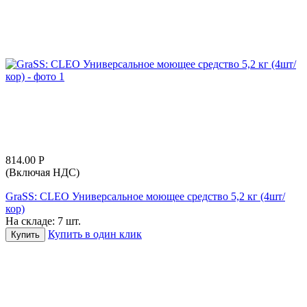
814.00
Р
(Включая НДС)
GraSS: CLEO Универсальное моющее средство 5,2 кг (4шт/
кор)
На складе:
7 шт.
Купить в один клик
Купить