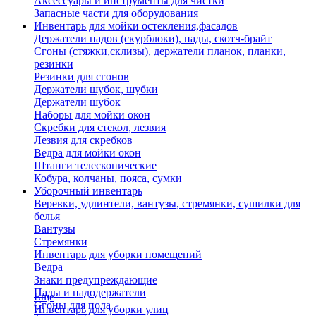
Аксессуары и инструменты для чистки
Запасные части для оборудования
Инвентарь для мойки остекления,фасадов
Держатели падов (скурблоки), пады, скотч-брайт
Сгоны (стяжки,склизы), держатели планок, планки,
резинки
Резинки для сгонов
Держатели шубок, шубки
Держатели шубок
Наборы для мойки окон
Скребки для стекол, лезвия
Лезвия для скребков
Ведра для мойки окон
Штанги телескопические
Кобура, колчаны, пояса, сумки
Уборочный инвентарь
Веревки, удлинтели, вантузы, стремянки, сушилки для
белья
Вантузы
Стремянки
Инвентарь для уборки помещений
Ведра
Знаки предупреждающие
Пады и падодержатели
Еще
Сгоны для пола
Инвентарь для уборки улиц