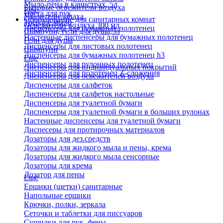
Мыло-пена в канистрах, 5л
Бытовые освежители воздуха
Еще
Паста для рук
Удалители запаха
Оборудование для санитарных комнат
Твердое мыло
Освежители воздуха 300 мл
Диспенсеры для бумажных полотенец
Шампуни, гели для душа,5л
Настенные диспенсеры для бумажных полотенец
Гели для душа
Диспенсеры для листовых полотенец
Шампуни
Диспенсеры для бумажных полотенец h3
Еще
Диспенсеры для рулонных полотенец
Диспенсеры для индивидуальных покрытий
Диспенсеры для полотенец Z-сложения
Диспенсеры для освежителей воздуха
Диспенсеры для салфеток
Диспенсеры для салфеток настольные
Диспенсеры для туалетной бумаги
Диспенсеры для туалетной бумаги в больших рулонах
Настенные диспенсеры для туалетной бумаги
Диспесеры для протирочных материалов
Дозаторы для дез.средств
Дозаторы для жидкого мыла и пены, крема
Дозаторы для жидкого мыла сенсорные
Дозаторы для крема
Дозатор для пены
Еще
Ершики (щетки) санитарные
Напольные ершики
Крючки, полки, зеркала
Сеточки и таблетки для писсуаров
Сушилки для рук, фены