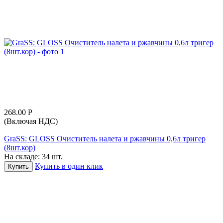
268.00
Р
(Включая НДС)
GraSS: GLOSS Очиститель налета и ржавчины 0,6л тригер
(8шт.кор)
На складе:
34 шт.
Купить в один клик
Купить