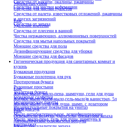
Средства от накипи, окалины, ржавчины
Уборка сан.узлов
Средства для чистки кофемашин
Средства для чистки туалетов
Средства от налета, известковых отложений, ржавчины
и других загрязнений
Еще
Средства от запаха
Удаление плесени
Средства от плесени в ванной
Чистка нержавеющих, аллюминиевых поверхностей
Средства для мытья напольных покрытий
Моющие средства для пола
Дезинфицирующие средства для уборки
Моющие средства для фасадов
Гигиеническая продукция для санитарных комнат и
кухонь
Бумажная продукция
Бумажные полотенца для рук
Протирочная бумага
Рулонные простыни
Еще
Туалетная бумага
Жидкое мыло, мыло-пена, шампуни, гели для душа
Бумажные салфетки
Жидкое мыло (крем-мыло,гель-мыло)в канистрах, 5л
Гигиенические пакеты
Жидкое мыло, гель для душа, шамп. с дозатором
Индивидуальные покрытия на унитаз
Крем для рук
Еще
Мыло антибактериальное, дезинфицирующее
Освежители воздуха, удалители, блокаторы запаха
Мыло, мыло-пена, гель для душа, шампунь в
Автоматические освежители воздуха
картриджах
Блокаторы, удалители запаха