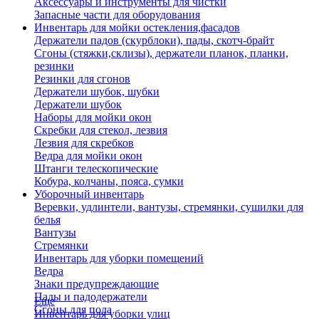
Аксессуары и инструменты для чистки
Запасные части для оборудования
Инвентарь для мойки остекления,фасадов
Держатели падов (скурблоки), пады, скотч-брайт
Сгоны (стяжки,склизы), держатели планок, планки,
резинки
Резинки для сгонов
Держатели шубок, шубки
Держатели шубок
Наборы для мойки окон
Скребки для стекол, лезвия
Лезвия для скребков
Ведра для мойки окон
Штанги телескопические
Кобура, колчаны, пояса, сумки
Уборочный инвентарь
Веревки, удлинтели, вантузы, стремянки, сушилки для
белья
Вантузы
Стремянки
Инвентарь для уборки помещений
Ведра
Знаки предупреждающие
Пады и падодержатели
Еще
Сгоны для пола
Инвентарь для уборки улиц