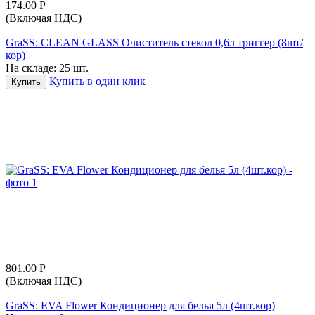
174.00
Р
(Включая НДС)
GraSS: CLEAN GLASS Очиститель стекол 0,6л триггер (8шт/
кор)
На складе:
25 шт.
Купить в один клик
Купить
801.00
Р
(Включая НДС)
GraSS: EVA Flower Кондиционер для белья 5л (4шт.кор)