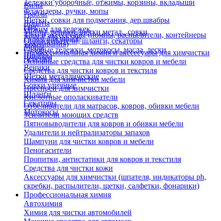
Тележки уборочные, отжимы, корзины, вкладыши
Вилы
Флаундеры, ручки, мопы
Грабли
Щетки, совки для подметания, дер.швабры
Лопаты
Еще
Отжим для тележек
Метлы, веники, щетки метал., совки
Тара и аксессуары (помпы, распылители, контейнеры
Ручки для швабр
Опрыскиватели, шланги, секаторы
замачивания)
Мопы
Садовые тележки, мотокосы, масла, лески
Профессиональная химия и акссесуары для химчистки
Швабры
Черенки
Основные средства для чистки ковров и мебели
Веники
Средства для чистки ковров и текстиля
Щетки металлические
Химия для химчистки мебели
Совки уличные
Преспреи для химчистки
Шланги
Кислотные ополаскиватели
Секаторы
Отбеливатели для матрасов, ковров, обивки мебели
Мотокосы
Усилители моющих средств
Пятновыводители для ковров и обивки мебели
Удалители и нейтрализаторы запахов
Шампуни для чистки ковров и мебели
Пеногасители
Пропитки, антистатики для ковров и текстиля
Средства для чистки кожи
Аксессуары для химчистки (шпателя, индикаторы ph,
скребки, распылители, щетки, салфетки, фонарики)
Профессиональная химия
Автохимия
Химия для чистки автомобилей