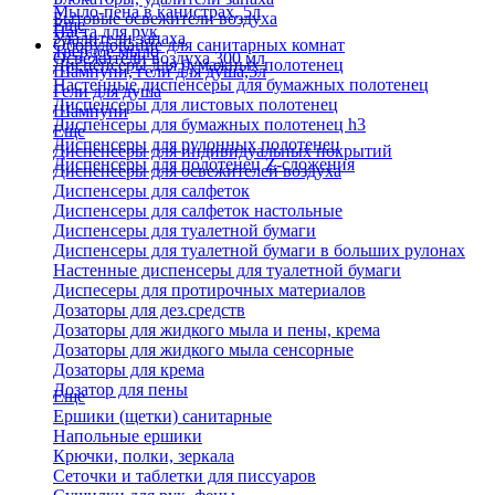
Мыло-пена в канистрах, 5л
Бытовые освежители воздуха
Еще
Паста для рук
Удалители запаха
Оборудование для санитарных комнат
Твердое мыло
Освежители воздуха 300 мл
Диспенсеры для бумажных полотенец
Шампуни, гели для душа,5л
Настенные диспенсеры для бумажных полотенец
Гели для душа
Диспенсеры для листовых полотенец
Шампуни
Диспенсеры для бумажных полотенец h3
Еще
Диспенсеры для рулонных полотенец
Диспенсеры для индивидуальных покрытий
Диспенсеры для полотенец Z-сложения
Диспенсеры для освежителей воздуха
Диспенсеры для салфеток
Диспенсеры для салфеток настольные
Диспенсеры для туалетной бумаги
Диспенсеры для туалетной бумаги в больших рулонах
Настенные диспенсеры для туалетной бумаги
Диспесеры для протирочных материалов
Дозаторы для дез.средств
Дозаторы для жидкого мыла и пены, крема
Дозаторы для жидкого мыла сенсорные
Дозаторы для крема
Дозатор для пены
Еще
Ершики (щетки) санитарные
Напольные ершики
Крючки, полки, зеркала
Сеточки и таблетки для писсуаров