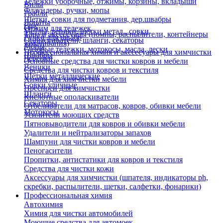
Тележки уборочные, отжимы, корзины, вкладыши
Вилы
Флаундеры, ручки, мопы
Грабли
Щетки, совки для подметания, дер.швабры
Лопаты
Еще
Отжим для тележек
Метлы, веники, щетки метал., совки
Тара и аксессуары (помпы, распылители, контейнеры
Ручки для швабр
Опрыскиватели, шланги, секаторы
замачивания)
Мопы
Садовые тележки, мотокосы, масла, лески
Профессиональная химия и акссесуары для химчистки
Швабры
Черенки
Основные средства для чистки ковров и мебели
Веники
Средства для чистки ковров и текстиля
Щетки металлические
Химия для химчистки мебели
Совки уличные
Преспреи для химчистки
Шланги
Кислотные ополаскиватели
Секаторы
Отбеливатели для матрасов, ковров, обивки мебели
Мотокосы
Усилители моющих средств
Пятновыводители для ковров и обивки мебели
Удалители и нейтрализаторы запахов
Шампуни для чистки ковров и мебели
Пеногасители
Пропитки, антистатики для ковров и текстиля
Средства для чистки кожи
Аксессуары для химчистки (шпателя, индикаторы ph,
скребки, распылители, щетки, салфетки, фонарики)
Профессиональная химия
Автохимия
Химия для чистки автомобилей
Моющие средства для автомоек