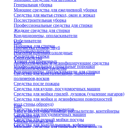
Генеральная уборка
Моющие средства для ежедневной уборки
Средства для мытья стекол, окон и зеркал
Послестроительная уборка
Профессиональные средства для стирки
Жидкие средства для стирки
Кондиционеры, ополаскиватели
Отбеливатели
Еще
Порошки для стирки
Прочистка стоков, труб
Пятновыводители
Реагенты противогололедные
Усилители стирки
Спец.средства
Химия для прачечных
Антисептические и дезинфицирующие средства
Профессиональные стиральные порошки
Антисептические средства
Кондиционеры, ополаскиватели для стирки
Средства для кристаллизации, нанесения
полимеров,восков
Средства после пожара
Средства для кухни, посудомоечных машин
Средства для мойки грилей, духовок (удаление нагаров)
Средства для мойки и дезинфекции поверхностей
(пол,стены,оброруд)
Еще
Средства для паровенткоматов
Тара и аксессуары (помпы, распылители, контейнеры
Средства для посудомоечных машин
замачивания)
Средства для ручной мойки посуды
Уборка производств
Средства для холодильников, кофемашин
Моющие средства для пищевых производств