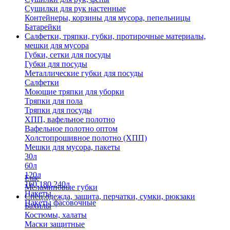
Сушилки для рук настенные
Контейнеры, корзины для мусора, пепельницы
Батарейки
Салфетки, тряпки, губки, протирочные материалы,
мешки для мусора
Губки, сетки для посуды
Губки для посуды
Металлические губки для посуды
Салфетки
Моющие тряпки для уборки
Тряпки для пола
Тряпки для посуды
ХПП, вафельное полотно
Вафельное полотно оптом
Холстопрошивное полотно (ХПП)
Мешки для мусора, пакеты
30л
60л
120л
Еще
160,180,240л
Меламиновые губки
Пакеты
Спец.одежда, защита, перчатки, сумки, рюкзаки
Пакеты фасовочные
Бахилы
Костюмы, халаты
Маски защитные