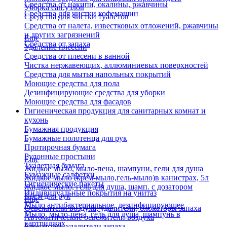
Средства от накипи, окалины, ржавчины
Уборка сан.узлов
Средства для чистки кофемашин
Средства для чистки туалетов
Средства от налета, известковых отложений, ржавчины
и других загрязнений
Еще
Средства от запаха
Удаление плесени
Средства от плесени в ванной
Чистка нержавеющих, аллюминиевых поверхностей
Средства для мытья напольных покрытий
Моющие средства для пола
Дезинфицирующие средства для уборки
Моющие средства для фасадов
Гигиеническая продукция для санитарных комнат и
кухонь
Бумажная продукция
Бумажные полотенца для рук
Протирочная бумага
Рулонные простыни
Еще
Туалетная бумага
Жидкое мыло, мыло-пена, шампуни, гели для душа
Бумажные салфетки
Жидкое мыло (крем-мыло,гель-мыло)в канистрах, 5л
Гигиенические пакеты
Жидкое мыло, гель для душа, шамп. с дозатором
Индивидуальные покрытия на унитаз
Крем для рук
Еще
Мыло антибактериальное, дезинфицирующее
Освежители воздуха, удалители, блокаторы запаха
Мыло, мыло-пена, гель для душа, шампунь в
Автоматические освежители воздуха
картриджах
Блокаторы, удалители запаха