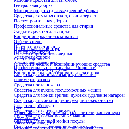
Моющие средства для автомоек
Генеральная уборка
Моющие средства для ежедневной уборки
Средства для мытья стекол, окон и зеркал
Послестроительная уборка
Профессиональные средства для стирки
Жидкие средства для стирки
Кондиционеры, ополаскиватели
Отбеливатели
Еще
Порошки для стирки
Прочистка стоков, труб
Пятновыводители
Реагенты противогололедные
Усилители стирки
Спец.средства
Химия для прачечных
Антисептические и дезинфицирующие средства
Профессиональные стиральные порошки
Антисептические средства
Кондиционеры, ополаскиватели для стирки
Средства для кристаллизации, нанесения
полимеров,восков
Средства после пожара
Средства для кухни, посудомоечных машин
Средства для мойки грилей, духовок (удаление нагаров)
Средства для мойки и дезинфекции поверхностей
(пол,стены,оброруд)
Еще
Средства для паровенткоматов
Тара и аксессуары (помпы, распылители, контейнеры
Средства для посудомоечных машин
замачивания)
Средства для ручной мойки посуды
Уборка производств
Средства для холодильников, кофемашин
Моющие средства для пищевых производств