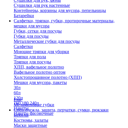
Сушилки для рук, фены
Сушилки для рук настенные
Контейнеры, корзины для мусора, пепельницы
Батарейки
Салфетки, тряпки, губки, протирочные материалы,
мешки для мусора
Губки, сетки для посуды
Губки для посуды
Металлические губки для посуды
Салфетки
Моющие тряпки для уборки
Тряпки для пола
Тряпки для посуды
ХПП, вафельное полотно
Вафельное полотно оптом
Холстопрошивное полотно (ХПП)
Мешки для мусора, пакеты
30л
60л
120л
Еще
160,180,240л
Меламиновые губки
Пакеты
Спец.одежда, защита, перчатки, сумки, рюкзаки
Пакеты фасовочные
Бахилы
Костюмы, халаты
Маски защитные