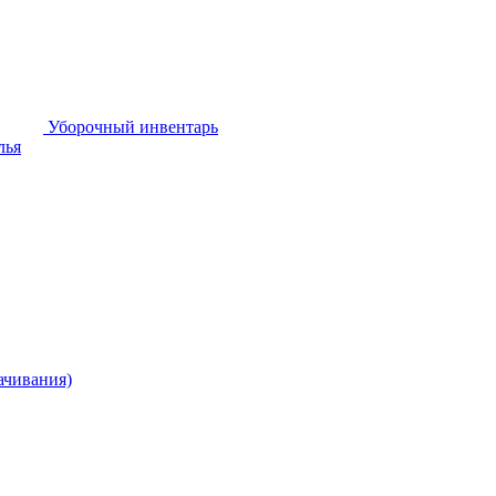
Уборочный инвентарь
лья
ачивания)