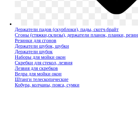
Держатели падов (скурблоки), пады, скотч-брайт
Сгоны (стяжки,склизы), держатели планок, планки, рези
Резинки для сгонов
Держатели шубок, шубки
Держатели шубок
Наборы для мойки окон
Скребки для стекол, лезвия
Лезвия для скребков
Ведра для мойки окон
Штанги телескопические
Кобура, колчаны, пояса, сумки