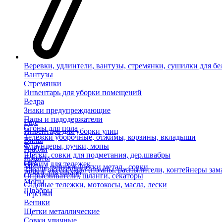
Веревки, удлинтели, вантузы, стремянки, сушилки для бе
Вантузы
Стремянки
Инвентарь для уборки помещений
Ведра
Знаки предупреждающие
Пады и падодержатели
Еще
Сгоны для пола
Инвентарь для уборки улиц
Тележки уборочные, отжимы, корзины, вкладыши
Вилы
Флаундеры, ручки, мопы
Грабли
Щетки, совки для подметания, дер.швабры
Лопаты
Еще
Отжим для тележек
Метлы, веники, щетки метал., совки
Тара и аксессуары (помпы, распылители, контейнеры зам
Ручки для швабр
Опрыскиватели, шланги, секаторы
Мопы
Садовые тележки, мотокосы, масла, лески
Швабры
Черенки
Веники
Щетки металлические
Совки уличные