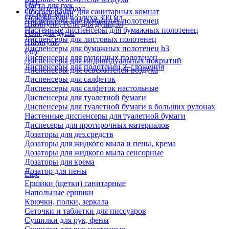
Еще
Паста для рук
Удалители запаха
Оборудование для санитарных комнат
Твердое мыло
Освежители воздуха 300 мл
Диспенсеры для бумажных полотенец
Шампуни, гели для душа,5л
Настенные диспенсеры для бумажных полотенец
Гели для душа
Диспенсеры для листовых полотенец
Шампуни
Диспенсеры для бумажных полотенец h3
Еще
Диспенсеры для рулонных полотенец
Диспенсеры для индивидуальных покрытий
Диспенсеры для полотенец Z-сложения
Диспенсеры для освежителей воздуха
Диспенсеры для салфеток
Диспенсеры для салфеток настольные
Диспенсеры для туалетной бумаги
Диспенсеры для туалетной бумаги в больших рулонах
Настенные диспенсеры для туалетной бумаги
Диспесеры для протирочных материалов
Дозаторы для дез.средств
Дозаторы для жидкого мыла и пены, крема
Дозаторы для жидкого мыла сенсорные
Дозаторы для крема
Дозатор для пены
Еще
Ершики (щетки) санитарные
Напольные ершики
Крючки, полки, зеркала
Сеточки и таблетки для писсуаров
Сушилки для рук, фены