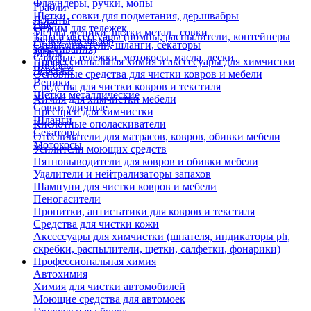
Флаундеры, ручки, мопы
Грабли
Щетки, совки для подметания, дер.швабры
Лопаты
Еще
Отжим для тележек
Метлы, веники, щетки метал., совки
Тара и аксессуары (помпы, распылители, контейнеры
Ручки для швабр
Опрыскиватели, шланги, секаторы
замачивания)
Мопы
Садовые тележки, мотокосы, масла, лески
Профессиональная химия и акссесуары для химчистки
Швабры
Черенки
Основные средства для чистки ковров и мебели
Веники
Средства для чистки ковров и текстиля
Щетки металлические
Химия для химчистки мебели
Совки уличные
Преспреи для химчистки
Шланги
Кислотные ополаскиватели
Секаторы
Отбеливатели для матрасов, ковров, обивки мебели
Мотокосы
Усилители моющих средств
Пятновыводители для ковров и обивки мебели
Удалители и нейтрализаторы запахов
Шампуни для чистки ковров и мебели
Пеногасители
Пропитки, антистатики для ковров и текстиля
Средства для чистки кожи
Аксессуары для химчистки (шпателя, индикаторы ph,
скребки, распылители, щетки, салфетки, фонарики)
Профессиональная химия
Автохимия
Химия для чистки автомобилей
Моющие средства для автомоек