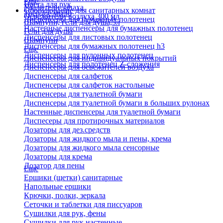
Еще
Паста для рук
Удалители запаха
Оборудование для санитарных комнат
Твердое мыло
Освежители воздуха 300 мл
Диспенсеры для бумажных полотенец
Шампуни, гели для душа,5л
Настенные диспенсеры для бумажных полотенец
Гели для душа
Диспенсеры для листовых полотенец
Шампуни
Диспенсеры для бумажных полотенец h3
Еще
Диспенсеры для рулонных полотенец
Диспенсеры для индивидуальных покрытий
Диспенсеры для полотенец Z-сложения
Диспенсеры для освежителей воздуха
Диспенсеры для салфеток
Диспенсеры для салфеток настольные
Диспенсеры для туалетной бумаги
Диспенсеры для туалетной бумаги в больших рулонах
Настенные диспенсеры для туалетной бумаги
Диспесеры для протирочных материалов
Дозаторы для дез.средств
Дозаторы для жидкого мыла и пены, крема
Дозаторы для жидкого мыла сенсорные
Дозаторы для крема
Дозатор для пены
Еще
Ершики (щетки) санитарные
Напольные ершики
Крючки, полки, зеркала
Сеточки и таблетки для писсуаров
Сушилки для рук, фены
Сушилки для рук настенные