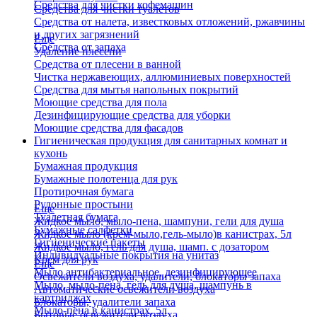
Средства для чистки кофемашин
Средства для чистки туалетов
Средства от налета, известковых отложений, ржавчины
и других загрязнений
Еще
Средства от запаха
Удаление плесени
Средства от плесени в ванной
Чистка нержавеющих, аллюминиевых поверхностей
Средства для мытья напольных покрытий
Моющие средства для пола
Дезинфицирующие средства для уборки
Моющие средства для фасадов
Гигиеническая продукция для санитарных комнат и
кухонь
Бумажная продукция
Бумажные полотенца для рук
Протирочная бумага
Рулонные простыни
Еще
Туалетная бумага
Жидкое мыло, мыло-пена, шампуни, гели для душа
Бумажные салфетки
Жидкое мыло (крем-мыло,гель-мыло)в канистрах, 5л
Гигиенические пакеты
Жидкое мыло, гель для душа, шамп. с дозатором
Индивидуальные покрытия на унитаз
Крем для рук
Еще
Мыло антибактериальное, дезинфицирующее
Освежители воздуха, удалители, блокаторы запаха
Мыло, мыло-пена, гель для душа, шампунь в
Автоматические освежители воздуха
картриджах
Блокаторы, удалители запаха
Мыло-пена в канистрах, 5л
Бытовые освежители воздуха