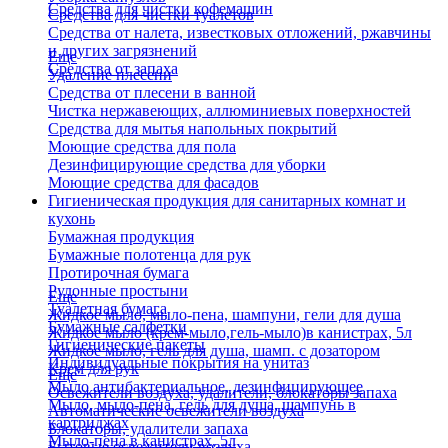
Средства для чистки кофемашин
Средства для чистки туалетов
Средства от налета, известковых отложений, ржавчины
и других загрязнений
Еще
Средства от запаха
Удаление плесени
Средства от плесени в ванной
Чистка нержавеющих, аллюминиевых поверхностей
Средства для мытья напольных покрытий
Моющие средства для пола
Дезинфицирующие средства для уборки
Моющие средства для фасадов
Гигиеническая продукция для санитарных комнат и
кухонь
Бумажная продукция
Бумажные полотенца для рук
Протирочная бумага
Рулонные простыни
Еще
Туалетная бумага
Жидкое мыло, мыло-пена, шампуни, гели для душа
Бумажные салфетки
Жидкое мыло (крем-мыло,гель-мыло)в канистрах, 5л
Гигиенические пакеты
Жидкое мыло, гель для душа, шамп. с дозатором
Индивидуальные покрытия на унитаз
Крем для рук
Еще
Мыло антибактериальное, дезинфицирующее
Освежители воздуха, удалители, блокаторы запаха
Мыло, мыло-пена, гель для душа, шампунь в
Автоматические освежители воздуха
картриджах
Блокаторы, удалители запаха
Мыло-пена в канистрах, 5л
Бытовые освежители воздуха