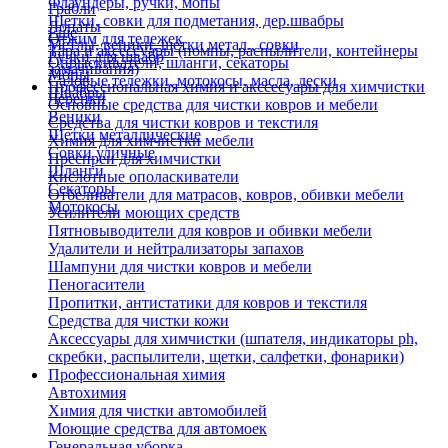
Флаундеры, ручки, мопы
Грабли
Щетки, совки для подметания, дер.швабры
Лопаты
Еще
Отжим для тележек
Метлы, веники, щетки метал., совки
Тара и аксессуары (помпы, распылители, контейнеры
Ручки для швабр
Опрыскиватели, шланги, секаторы
замачивания)
Мопы
Садовые тележки, мотокосы, масла, лески
Профессиональная химия и акссесуары для химчистки
Швабры
Черенки
Основные средства для чистки ковров и мебели
Веники
Средства для чистки ковров и текстиля
Щетки металлические
Химия для химчистки мебели
Совки уличные
Преспреи для химчистки
Шланги
Кислотные ополаскиватели
Секаторы
Отбеливатели для матрасов, ковров, обивки мебели
Мотокосы
Усилители моющих средств
Пятновыводители для ковров и обивки мебели
Удалители и нейтрализаторы запахов
Шампуни для чистки ковров и мебели
Пеногасители
Пропитки, антистатики для ковров и текстиля
Средства для чистки кожи
Аксессуары для химчистки (шпателя, индикаторы ph,
скребки, распылители, щетки, салфетки, фонарики)
Профессиональная химия
Автохимия
Химия для чистки автомобилей
Моющие средства для автомоек
Генеральная уборка