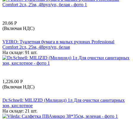
20.66
Р
(Включая НДС)
VEIRO: Туалетная бумага в малых рулонах Professional
Comfort 2сл, 25м, 48рул/уп, белая
На складе:
91 шт.
1,226.00
Р
(Включая НДС)
Dr.Schnell: MILIZID (Милицид) 1л Для очистки санитарных
зон, кислотное
На складе:
21 шт.