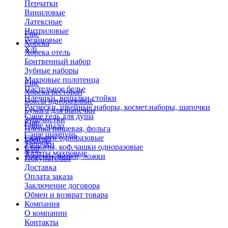
Перчатки
Виниловые
Латексные
Нитриловые
Еще
Резиновые
Хорека
Х/б
Хорека отель
Бритвенный набор
Зубные наборы
Махровые полотенца
Еще
Пастельное белье
Хорека ресторан
Плечики, вешалки-стойки
Боксы одноразовые
Расчески, швейные наборы, космет.наборы, шапочки
Бумага для выпечки
Саше гель для душа
Зубочистки
Еще
Саше мыло
Пленка пищевая, фольга
Саше шампунь
Скатерти одноразовые
Бренды
Тапочки
Стаканы, коф.чашки одноразовые
Блог
Халаты махровые
Тарелки, вилки, ложки
Покупателям
Доставка
Оплата заказа
Заключение договора
Обмен и возврат товара
Компания
О компании
Контакты