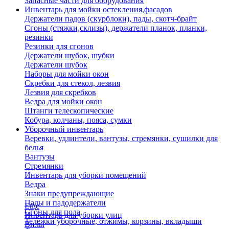
Запасные части для оборудования
Инвентарь для мойки остекления,фасадов
Держатели падов (скурблоки), пады, скотч-брайт
Сгоны (стяжки,склизы), держатели планок, планки,
резинки
Резинки для сгонов
Держатели шубок, шубки
Держатели шубок
Наборы для мойки окон
Скребки для стекол, лезвия
Лезвия для скребков
Ведра для мойки окон
Штанги телескопические
Кобура, колчаны, пояса, сумки
Уборочный инвентарь
Веревки, удлинтели, вантузы, стремянки, сушилки для
белья
Вантузы
Стремянки
Инвентарь для уборки помещений
Ведра
Знаки предупреждающие
Пады и падодержатели
Еще
Сгоны для пола
Инвентарь для уборки улиц
Тележки уборочные, отжимы, корзины, вкладыши
Вилы