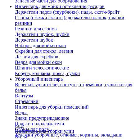
Запасные части для оборудования
Инвентарь для мойки остекления,фасадов
Держатели падов (скурблоки), пады, скотч-брайт
Сгоны (стяжки,склизы), держатели планок, планки,
резинки
Резинки для сгонов
Держатели шубок, шубки
Держатели шубок
Наборы для мойки окон
Скребки для стекол, лезвия
Лезвия для скребков
Ведра для мойки окон
Штанги телескопические
Кобура, колчаны, пояса, сумки
Уборочный инвентарь
Веревки, удлинтели, вантузы, стремянки, сушилки для
белья
Вантузы
Стремянки
Инвентарь для уборки помещений
Ведра
Знаки предупреждающие
Пады и падодержатели
Еще
Сгоны для пола
Инвентарь для уборки улиц
Тележки уборочные, отжимы, корзины, вкладыши
Вилы