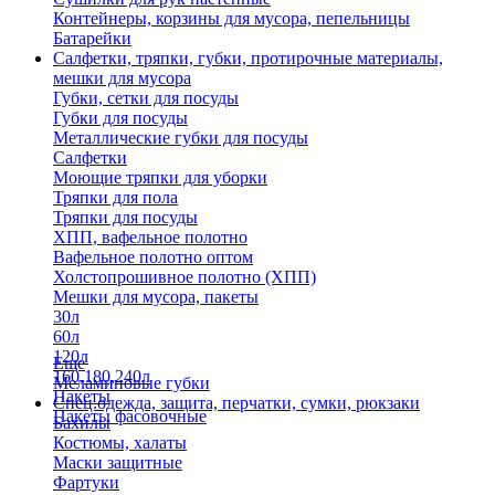
Контейнеры, корзины для мусора, пепельницы
Батарейки
Салфетки, тряпки, губки, протирочные материалы,
мешки для мусора
Губки, сетки для посуды
Губки для посуды
Металлические губки для посуды
Салфетки
Моющие тряпки для уборки
Тряпки для пола
Тряпки для посуды
ХПП, вафельное полотно
Вафельное полотно оптом
Холстопрошивное полотно (ХПП)
Мешки для мусора, пакеты
30л
60л
120л
Еще
160,180,240л
Меламиновые губки
Пакеты
Спец.одежда, защита, перчатки, сумки, рюкзаки
Пакеты фасовочные
Бахилы
Костюмы, халаты
Маски защитные
Фартуки