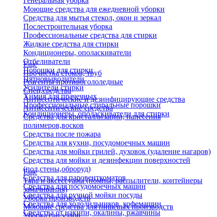
Генеральная уборка
Моющие средства для ежедневной уборки
Средства для мытья стекол, окон и зеркал
Послестроительная уборка
Профессиональные средства для стирки
Жидкие средства для стирки
Кондиционеры, ополаскиватели
Отбеливатели
Еще
Порошки для стирки
Прочистка стоков, труб
Пятновыводители
Реагенты противогололедные
Усилители стирки
Спец.средства
Химия для прачечных
Антисептические и дезинфицирующие средства
Профессиональные стиральные порошки
Антисептические средства
Кондиционеры, ополаскиватели для стирки
Средства для кристаллизации, нанесения
полимеров,восков
Средства после пожара
Средства для кухни, посудомоечных машин
Средства для мойки грилей, духовок (удаление нагаров)
Средства для мойки и дезинфекции поверхностей
(пол,стены,оброруд)
Еще
Средства для паровенткоматов
Тара и аксессуары (помпы, распылители, контейнеры
Средства для посудомоечных машин
замачивания)
Средства для ручной мойки посуды
Уборка производств
Средства для холодильников, кофемашин
Моющие средства для пищевых производств
Средства от накипи, окалины, ржавчины
Уборка сан.узлов