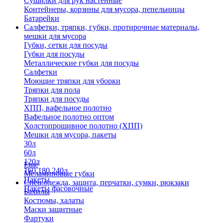
Сушилки для рук настенные
Контейнеры, корзины для мусора, пепельницы
Батарейки
Салфетки, тряпки, губки, протирочные материалы,
мешки для мусора
Губки, сетки для посуды
Губки для посуды
Металлические губки для посуды
Салфетки
Моющие тряпки для уборки
Тряпки для пола
Тряпки для посуды
ХПП, вафельное полотно
Вафельное полотно оптом
Холстопрошивное полотно (ХПП)
Мешки для мусора, пакеты
30л
60л
120л
Еще
160,180,240л
Меламиновые губки
Пакеты
Спец.одежда, защита, перчатки, сумки, рюкзаки
Пакеты фасовочные
Бахилы
Костюмы, халаты
Маски защитные
Фартуки