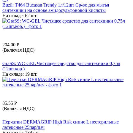
Buzil: T464 Bucasan Trendy 1л/12шт Ср-во для мытья
сантехники на основе амидосульфоновой кислоты
На складе:
62 шт.
204.00
Р
(Включая НДС)
GraSS: WC-GEL Чистящее средство для сантехники 0,75л
(12шт.кор.)
На складе:
19 шт.
85.55
Р
(Включая НДС)
Перчатки DERMAGRIP High Risk синие L нестерильные
латексные 25пар/пач
На складе:
134 шт.