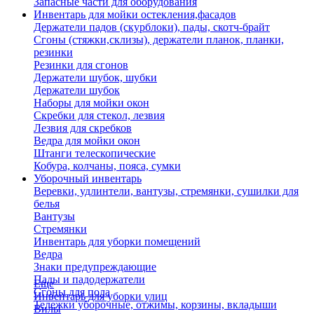
Запасные части для оборудования
Инвентарь для мойки остекления,фасадов
Держатели падов (скурблоки), пады, скотч-брайт
Сгоны (стяжки,склизы), держатели планок, планки,
резинки
Резинки для сгонов
Держатели шубок, шубки
Держатели шубок
Наборы для мойки окон
Скребки для стекол, лезвия
Лезвия для скребков
Ведра для мойки окон
Штанги телескопические
Кобура, колчаны, пояса, сумки
Уборочный инвентарь
Веревки, удлинтели, вантузы, стремянки, сушилки для
белья
Вантузы
Стремянки
Инвентарь для уборки помещений
Ведра
Знаки предупреждающие
Пады и падодержатели
Еще
Сгоны для пола
Инвентарь для уборки улиц
Тележки уборочные, отжимы, корзины, вкладыши
Вилы