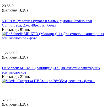
20.66
Р
(Включая НДС)
VEIRO: Туалетная бумага в малых рулонах Professional
Comfort 2сл, 25м, 48рул/уп, белая
На складе:
91 шт.
1,226.00
Р
(Включая НДС)
Dr.Schnell: MILIZID (Милицид) 1л Для очистки санитарных
зон, кислотное
На складе:
21 шт.
573.00
Р
(Включая НДС)