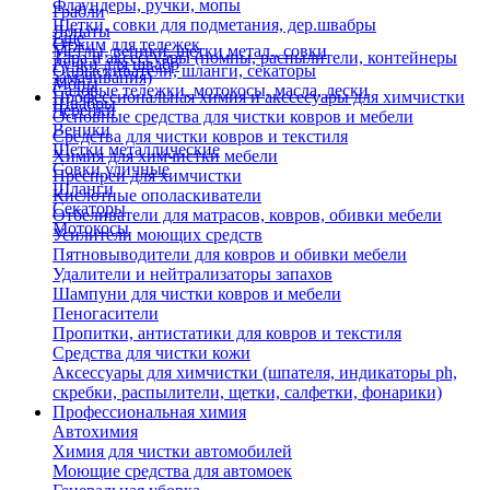
Флаундеры, ручки, мопы
Грабли
Щетки, совки для подметания, дер.швабры
Лопаты
Еще
Отжим для тележек
Метлы, веники, щетки метал., совки
Тара и аксессуары (помпы, распылители, контейнеры
Ручки для швабр
Опрыскиватели, шланги, секаторы
замачивания)
Мопы
Садовые тележки, мотокосы, масла, лески
Профессиональная химия и акссесуары для химчистки
Швабры
Черенки
Основные средства для чистки ковров и мебели
Веники
Средства для чистки ковров и текстиля
Щетки металлические
Химия для химчистки мебели
Совки уличные
Преспреи для химчистки
Шланги
Кислотные ополаскиватели
Секаторы
Отбеливатели для матрасов, ковров, обивки мебели
Мотокосы
Усилители моющих средств
Пятновыводители для ковров и обивки мебели
Удалители и нейтрализаторы запахов
Шампуни для чистки ковров и мебели
Пеногасители
Пропитки, антистатики для ковров и текстиля
Средства для чистки кожи
Аксессуары для химчистки (шпателя, индикаторы ph,
скребки, распылители, щетки, салфетки, фонарики)
Профессиональная химия
Автохимия
Химия для чистки автомобилей
Моющие средства для автомоек