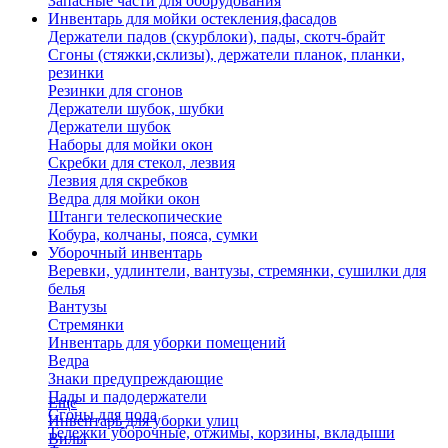
Запасные части для оборудования
Инвентарь для мойки остекления,фасадов
Держатели падов (скурблоки), пады, скотч-брайт
Сгоны (стяжки,склизы), держатели планок, планки,
резинки
Резинки для сгонов
Держатели шубок, шубки
Держатели шубок
Наборы для мойки окон
Скребки для стекол, лезвия
Лезвия для скребков
Ведра для мойки окон
Штанги телескопические
Кобура, колчаны, пояса, сумки
Уборочный инвентарь
Веревки, удлинтели, вантузы, стремянки, сушилки для
белья
Вантузы
Стремянки
Инвентарь для уборки помещений
Ведра
Знаки предупреждающие
Пады и падодержатели
Еще
Сгоны для пола
Инвентарь для уборки улиц
Тележки уборочные, отжимы, корзины, вкладыши
Вилы