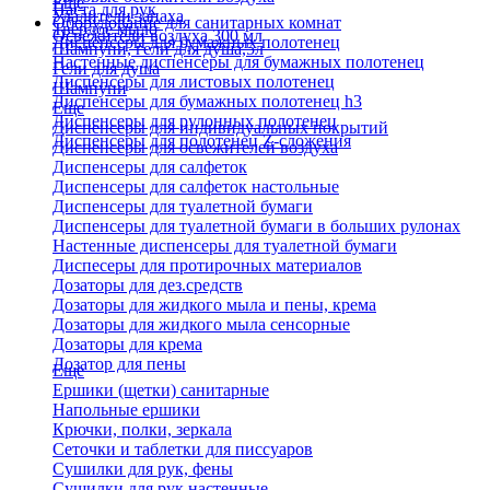
Еще
Паста для рук
Удалители запаха
Оборудование для санитарных комнат
Твердое мыло
Освежители воздуха 300 мл
Диспенсеры для бумажных полотенец
Шампуни, гели для душа,5л
Настенные диспенсеры для бумажных полотенец
Гели для душа
Диспенсеры для листовых полотенец
Шампуни
Диспенсеры для бумажных полотенец h3
Еще
Диспенсеры для рулонных полотенец
Диспенсеры для индивидуальных покрытий
Диспенсеры для полотенец Z-сложения
Диспенсеры для освежителей воздуха
Диспенсеры для салфеток
Диспенсеры для салфеток настольные
Диспенсеры для туалетной бумаги
Диспенсеры для туалетной бумаги в больших рулонах
Настенные диспенсеры для туалетной бумаги
Диспесеры для протирочных материалов
Дозаторы для дез.средств
Дозаторы для жидкого мыла и пены, крема
Дозаторы для жидкого мыла сенсорные
Дозаторы для крема
Дозатор для пены
Еще
Ершики (щетки) санитарные
Напольные ершики
Крючки, полки, зеркала
Сеточки и таблетки для писсуаров
Сушилки для рук, фены
Сушилки для рук настенные