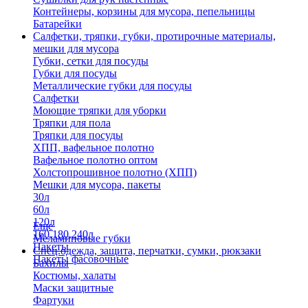
Контейнеры, корзины для мусора, пепельницы
Батарейки
Салфетки, тряпки, губки, протирочные материалы,
мешки для мусора
Губки, сетки для посуды
Губки для посуды
Металлические губки для посуды
Салфетки
Моющие тряпки для уборки
Тряпки для пола
Тряпки для посуды
ХПП, вафельное полотно
Вафельное полотно оптом
Холстопрошивное полотно (ХПП)
Мешки для мусора, пакеты
30л
60л
120л
Еще
160,180,240л
Меламиновые губки
Пакеты
Спец.одежда, защита, перчатки, сумки, рюкзаки
Пакеты фасовочные
Бахилы
Костюмы, халаты
Маски защитные
Фартуки