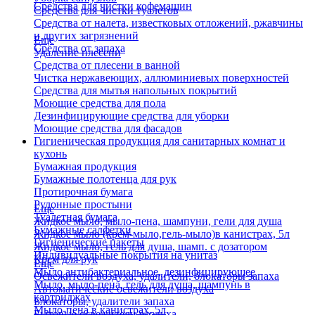
Средства для чистки кофемашин
Средства для чистки туалетов
Средства от налета, известковых отложений, ржавчины
и других загрязнений
Еще
Средства от запаха
Удаление плесени
Средства от плесени в ванной
Чистка нержавеющих, аллюминиевых поверхностей
Средства для мытья напольных покрытий
Моющие средства для пола
Дезинфицирующие средства для уборки
Моющие средства для фасадов
Гигиеническая продукция для санитарных комнат и
кухонь
Бумажная продукция
Бумажные полотенца для рук
Протирочная бумага
Рулонные простыни
Еще
Туалетная бумага
Жидкое мыло, мыло-пена, шампуни, гели для душа
Бумажные салфетки
Жидкое мыло (крем-мыло,гель-мыло)в канистрах, 5л
Гигиенические пакеты
Жидкое мыло, гель для душа, шамп. с дозатором
Индивидуальные покрытия на унитаз
Крем для рук
Еще
Мыло антибактериальное, дезинфицирующее
Освежители воздуха, удалители, блокаторы запаха
Мыло, мыло-пена, гель для душа, шампунь в
Автоматические освежители воздуха
картриджах
Блокаторы, удалители запаха
Мыло-пена в канистрах, 5л
Бытовые освежители воздуха