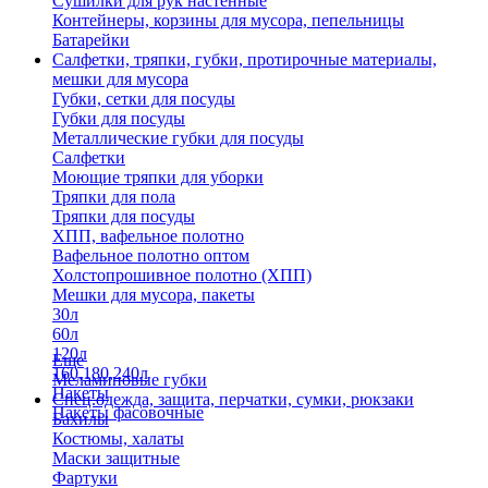
Сушилки для рук настенные
Контейнеры, корзины для мусора, пепельницы
Батарейки
Салфетки, тряпки, губки, протирочные материалы,
мешки для мусора
Губки, сетки для посуды
Губки для посуды
Металлические губки для посуды
Салфетки
Моющие тряпки для уборки
Тряпки для пола
Тряпки для посуды
ХПП, вафельное полотно
Вафельное полотно оптом
Холстопрошивное полотно (ХПП)
Мешки для мусора, пакеты
30л
60л
120л
Еще
160,180,240л
Меламиновые губки
Пакеты
Спец.одежда, защита, перчатки, сумки, рюкзаки
Пакеты фасовочные
Бахилы
Костюмы, халаты
Маски защитные
Фартуки