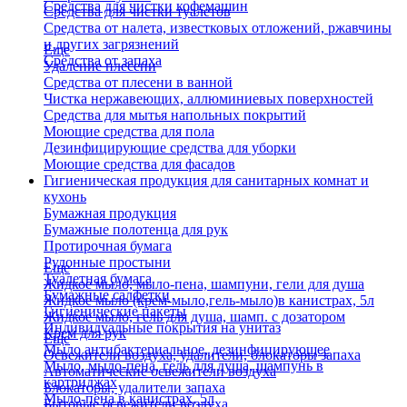
Средства для чистки кофемашин
Средства для чистки туалетов
Средства от налета, известковых отложений, ржавчины
и других загрязнений
Еще
Средства от запаха
Удаление плесени
Средства от плесени в ванной
Чистка нержавеющих, аллюминиевых поверхностей
Средства для мытья напольных покрытий
Моющие средства для пола
Дезинфицирующие средства для уборки
Моющие средства для фасадов
Гигиеническая продукция для санитарных комнат и
кухонь
Бумажная продукция
Бумажные полотенца для рук
Протирочная бумага
Рулонные простыни
Еще
Туалетная бумага
Жидкое мыло, мыло-пена, шампуни, гели для душа
Бумажные салфетки
Жидкое мыло (крем-мыло,гель-мыло)в канистрах, 5л
Гигиенические пакеты
Жидкое мыло, гель для душа, шамп. с дозатором
Индивидуальные покрытия на унитаз
Крем для рук
Еще
Мыло антибактериальное, дезинфицирующее
Освежители воздуха, удалители, блокаторы запаха
Мыло, мыло-пена, гель для душа, шампунь в
Автоматические освежители воздуха
картриджах
Блокаторы, удалители запаха
Мыло-пена в канистрах, 5л
Бытовые освежители воздуха