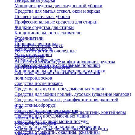
Генеральная уборка
Моющие средства для ежедневной уборки
Средства для мытья стекол, окон и зеркал
Послестроительная уборка
Профессиональные средства для стирки
Жидкие средства для стирки
Кондиционеры, ополаскиватели
Отбеливатели
Еще
Порошки для стирки
Прочистка стоков, труб
Пятновыводители
Реагенты противогололедные
Усилители стирки
Спец.средства
Химия для прачечных
Антисептические и дезинфицирующие средства
Профессиональные стиральные порошки
Антисептические средства
Кондиционеры, ополаскиватели для стирки
Средства для кристаллизации, нанесения
полимеров,восков
Средства после пожара
Средства для кухни, посудомоечных машин
Средства для мойки грилей, духовок (удаление нагаров)
Средства для мойки и дезинфекции поверхностей
(пол,стены,оброруд)
Еще
Средства для паровенткоматов
Тара и аксессуары (помпы, распылители, контейнеры
Средства для посудомоечных машин
замачивания)
Средства для ручной мойки посуды
Уборка производств
Средства для холодильников, кофемашин
Моющие средства для пищевых производств
Средства от накипи, окалины, ржавчины
Уборка сан.узлов