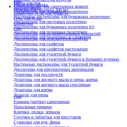
Еще
Паста для рук
Удалители запаха
Оборудование для санитарных комнат
Твердое мыло
Освежители воздуха 300 мл
Диспенсеры для бумажных полотенец
Шампуни, гели для душа,5л
Настенные диспенсеры для бумажных полотенец
Гели для душа
Диспенсеры для листовых полотенец
Шампуни
Диспенсеры для бумажных полотенец h3
Еще
Диспенсеры для рулонных полотенец
Диспенсеры для индивидуальных покрытий
Диспенсеры для полотенец Z-сложения
Диспенсеры для освежителей воздуха
Диспенсеры для салфеток
Диспенсеры для салфеток настольные
Диспенсеры для туалетной бумаги
Диспенсеры для туалетной бумаги в больших рулонах
Настенные диспенсеры для туалетной бумаги
Диспесеры для протирочных материалов
Дозаторы для дез.средств
Дозаторы для жидкого мыла и пены, крема
Дозаторы для жидкого мыла сенсорные
Дозаторы для крема
Дозатор для пены
Еще
Ершики (щетки) санитарные
Напольные ершики
Крючки, полки, зеркала
Сеточки и таблетки для писсуаров
Сушилки для рук, фены