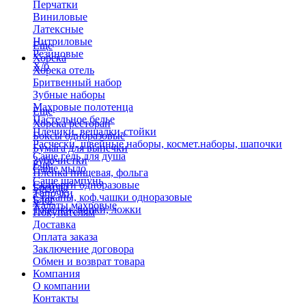
Перчатки
Виниловые
Латексные
Нитриловые
Еще
Резиновые
Хорека
Х/б
Хорека отель
Бритвенный набор
Зубные наборы
Махровые полотенца
Еще
Пастельное белье
Хорека ресторан
Плечики, вешалки-стойки
Боксы одноразовые
Расчески, швейные наборы, космет.наборы, шапочки
Бумага для выпечки
Саше гель для душа
Зубочистки
Еще
Саше мыло
Пленка пищевая, фольга
Саше шампунь
Скатерти одноразовые
Бренды
Тапочки
Стаканы, коф.чашки одноразовые
Блог
Халаты махровые
Тарелки, вилки, ложки
Покупателям
Доставка
Оплата заказа
Заключение договора
Обмен и возврат товара
Компания
О компании
Контакты