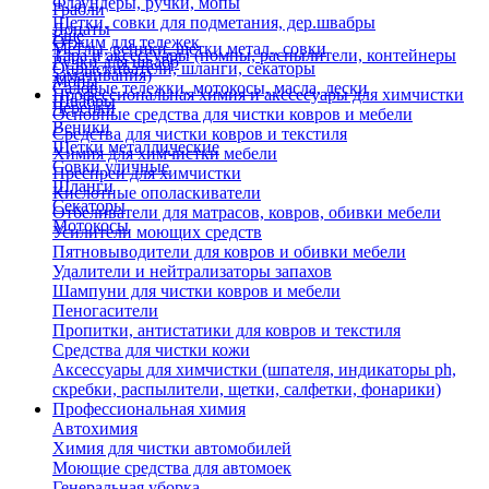
Флаундеры, ручки, мопы
Грабли
Щетки, совки для подметания, дер.швабры
Лопаты
Еще
Отжим для тележек
Метлы, веники, щетки метал., совки
Тара и аксессуары (помпы, распылители, контейнеры
Ручки для швабр
Опрыскиватели, шланги, секаторы
замачивания)
Мопы
Садовые тележки, мотокосы, масла, лески
Профессиональная химия и акссесуары для химчистки
Швабры
Черенки
Основные средства для чистки ковров и мебели
Веники
Средства для чистки ковров и текстиля
Щетки металлические
Химия для химчистки мебели
Совки уличные
Преспреи для химчистки
Шланги
Кислотные ополаскиватели
Секаторы
Отбеливатели для матрасов, ковров, обивки мебели
Мотокосы
Усилители моющих средств
Пятновыводители для ковров и обивки мебели
Удалители и нейтрализаторы запахов
Шампуни для чистки ковров и мебели
Пеногасители
Пропитки, антистатики для ковров и текстиля
Средства для чистки кожи
Аксессуары для химчистки (шпателя, индикаторы ph,
скребки, распылители, щетки, салфетки, фонарики)
Профессиональная химия
Автохимия
Химия для чистки автомобилей
Моющие средства для автомоек
Генеральная уборка