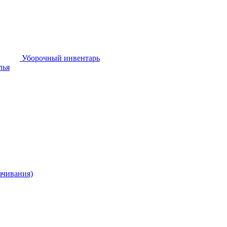
Уборочный инвентарь
лья
ачивания)