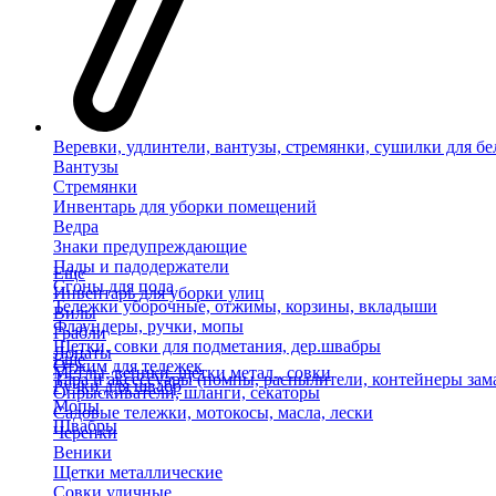
Веревки, удлинтели, вантузы, стремянки, сушилки для бе
Вантузы
Стремянки
Инвентарь для уборки помещений
Ведра
Знаки предупреждающие
Пады и падодержатели
Еще
Сгоны для пола
Инвентарь для уборки улиц
Тележки уборочные, отжимы, корзины, вкладыши
Вилы
Флаундеры, ручки, мопы
Грабли
Щетки, совки для подметания, дер.швабры
Лопаты
Еще
Отжим для тележек
Метлы, веники, щетки метал., совки
Тара и аксессуары (помпы, распылители, контейнеры зам
Ручки для швабр
Опрыскиватели, шланги, секаторы
Мопы
Садовые тележки, мотокосы, масла, лески
Швабры
Черенки
Веники
Щетки металлические
Совки уличные