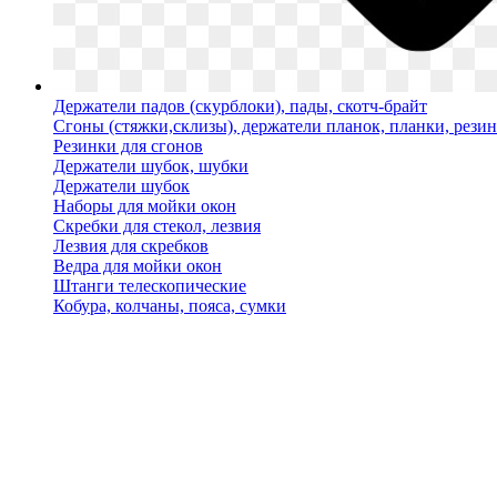
Держатели падов (скурблоки), пады, скотч-брайт
Сгоны (стяжки,склизы), держатели планок, планки, рези
Резинки для сгонов
Держатели шубок, шубки
Держатели шубок
Наборы для мойки окон
Скребки для стекол, лезвия
Лезвия для скребков
Ведра для мойки окон
Штанги телескопические
Кобура, колчаны, пояса, сумки